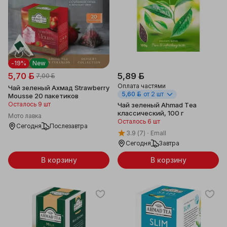
-19%
New
5,70 ƃ
5,89 ƃ
7,00 ƃ
Оплата частями
Чай зеленый Ахмад Strawberry
5,60 ƃ
от 2 шт
Mousse 20 пакетиков
Осталось 9 шт
Чай зеленый Ahmad Tea
классический, 100 г
Мото лавка
Осталось 6 шт
Сегодня
Послезавтра
3.9
(7)
Emall
Сегодня
Завтра
В корзину
В корзину