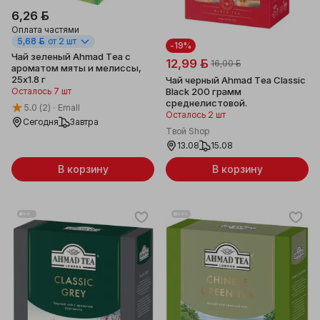
6,26 ƃ
Оплата частями
5,68 ƃ
от 2 шт
-19%
Чай зеленый Ahmad Tea с
12,99 ƃ
16,00 ƃ
ароматом мяты и мелиссы,
25х1.8 г
Чай черный Ahmad Tea Classic
Black 200 грамм
Осталось 7 шт
среднелистовой.
5.0
(2)
Emall
Осталось 2 шт
Сегодня
Завтра
Твой Shop
13.08
15.08
В корзину
В корзину