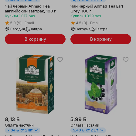
Чай черный Ahmad Tea
Чай черный Ahmad Tea Earl
английский завтрак, 100 г
Grey, 100 г
Купили
1 017
раз
Купили
1 329
раз
5.0
(9)
Emall
4.5
(8)
Emall
Сегодня
Завтра
Сегодня
Завтра
В корзину
В корзину
8,13 ƃ
5,99 ƃ
Оплата частями
Оплата частями
7,84 ƃ
от 2 шт
5,40 ƃ
от 2 шт