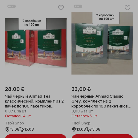
28,00 ƃ
33,00 ƃ
Чай черный Ahmad Tea
Чай черный Ahmad Classic
классический, комплект из 2
Grey, комплект из 2
пачек по 100 пакетиков
коробочек по 100 пакетиков
каждая, с ярлычками.
каждая, с ярлычками.
0,07 ƃ
за шт
0,08 ƃ
за шт
Осталось 4 шт
Осталось 5 шт
Твой Shop
Твой Shop
13.08
15.08
13.08
15.08