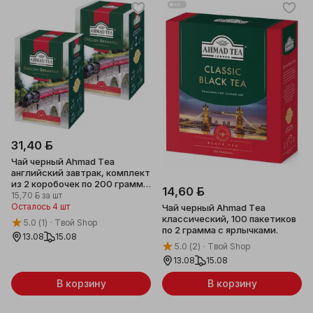
31,40 ƃ
Чай черный Ahmad Tea
английский завтрак, комплект
из 2 коробочек по 200 грамм
14,60 ƃ
каждая.
15,70 ƃ
за шт
Осталось 4 шт
Чай черный Ahmad Tea
классический, 100 пакетиков
5.0
(1)
Твой Shop
по 2 грамма с ярлычками.
13.08
15.08
5.0
(2)
Твой Shop
13.08
15.08
В корзину
В корзину