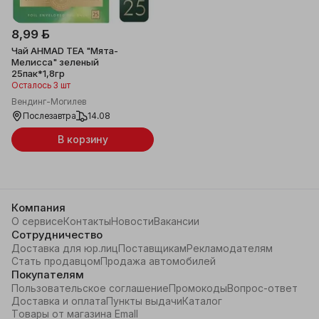
8,99 ƃ
Чай AHMAD TEA "Мята-
Мелисса" зеленый
25пак*1,8гр
Осталось 3 шт
Вендинг-Могилев
Послезавтра
14.08
В корзину
Компания
О сервисе
Контакты
Новости
Вакансии
Сотрудничество
Доставка для юр.лиц
Поставщикам
Рекламодателям
Стать продавцом
Продажа автомобилей
Покупателям
Пользовательское соглашение
Промокоды
Вопрос-ответ
Доставка и оплата
Пункты выдачи
Каталог
Товары от магазина Emall