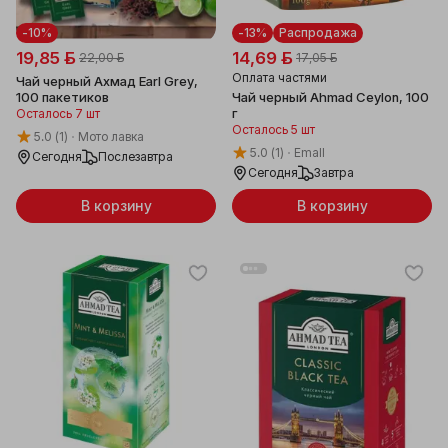
-10%
-13%
Распродажа
19,85 ƃ
14,69 ƃ
22,00 ƃ
17,05 ƃ
Оплата частями
Чай черный Ахмад Earl Grey,
100 пакетиков
Чай черный Ahmad Ceylon, 100
г
Осталось 7 шт
Осталось 5 шт
5.0
(1)
Мото лавка
5.0
(1)
Emall
Сегодня
Послезавтра
Сегодня
Завтра
В корзину
В корзину