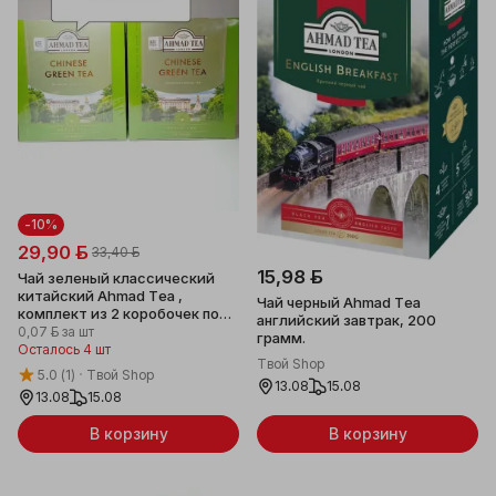
-10%
29,90 ƃ
33,40 ƃ
15,98 ƃ
Чай зеленый классический
китайский Ahmad Tea ,
Чай черный Ahmad Tea
комплект из 2 коробочек по
английский завтрак, 200
100 пакетиков каждая, с
0,07 ƃ
за шт
грамм.
ярлычками.
Осталось 4 шт
Твой Shop
5.0
(1)
Твой Shop
13.08
15.08
13.08
15.08
В корзину
В корзину