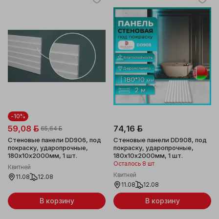
-10%
59,08 ƃ
74,16 ƃ
65,64 ƃ
Стеновые панели DD906, под
Стеновые панели DD908, под
покраску, ударопрочные,
покраску, ударопрочные,
180x10x2000мм, 1 шт.
180х10х2000мм, 1 шт.
Осталось 8 шт
Квитней
Квитней
11.08
12.08
11.08
12.08
В корзину
В корзину