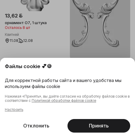
13,62 ƃ
орнамент О7, 1 штука
Осталось 8 шт
Квитней
11.08
12.08
26,40 ƃ
Файлы cookie 💕🍪
орнамент О24, 2 штуки
Квитней
Для корректной работы сайта и вашего удобства мы
11.08
12.08
используем файлы cookie
В корзину
В корзину
Нажимая «Принять», вы даёте согласие на обработку файлов cookie в
соответствии с
Политикой обработки файлов cookie
Настроить
1
2
Отклонить
Принять
Главная
Каталог
Корзина
Избранное
Профиль