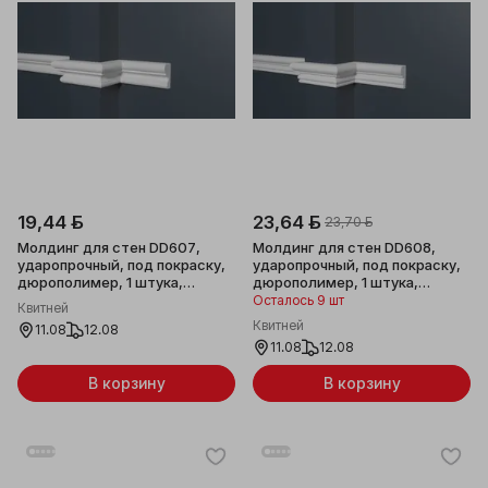
19,44 ƃ
23,64 ƃ
23,70 ƃ
Молдинг для стен DD607,
Молдинг для стен DD608,
ударопрочный, под покраску,
ударопрочный, под покраску,
дюрополимер, 1 штука,
дюрополимер, 1 штука,
35*20*2000мм
40х21x2000мм
Осталось 9 шт
Квитней
Квитней
11.08
12.08
11.08
12.08
В корзину
В корзину