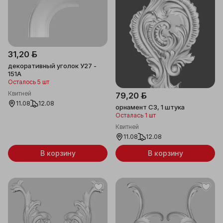
31,20 ƃ
декоративный уголок У27 -
151A
Осталось 5 шт
Квитней
79,20 ƃ
11.08
12.08
орнамент С3, 1 штука
Осталась 1 шт
Квитней
11.08
12.08
В корзину
В корзину