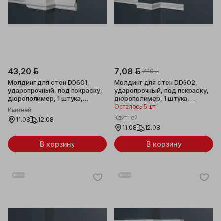
43,20 ƃ
7,08 ƃ
7,10 ƃ
Молдинг для стен DD601,
Молдинг для стен DD602,
ударопрочный, под покраску,
ударопрочный, под покраску,
дюрополимер, 1 штука,
дюрополимер, 1 штука,
96х25x2000мм
19х8x2000мм
Осталось 5 шт
Квитней
Квитней
11.08
12.08
11.08
12.08
В корзину
В корзину