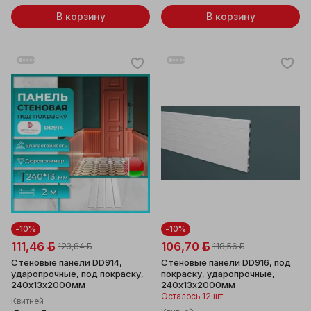
В корзину
В корзину
-10%
-10%
111,46 ƃ
106,70 ƃ
123,84 ƃ
118,56 ƃ
Стеновые панели DD914,
Стеновые панели DD916, под
ударопрочные, под покраску,
покраску, ударопрочные,
240x13x2000мм
240x13x2000мм
Осталось 12 шт
Квитней