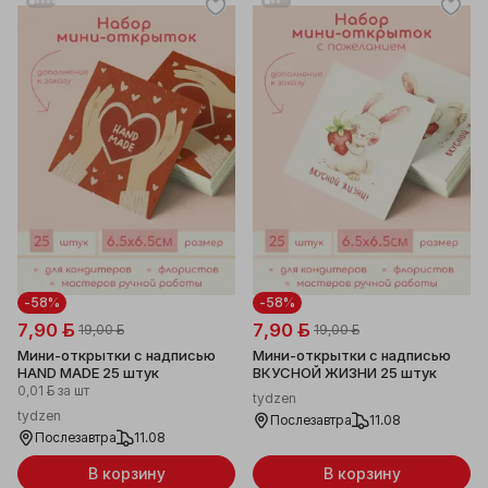
-58%
-58%
7,90 ƃ
7,90 ƃ
19,00 ƃ
19,00 ƃ
Мини-открытки с надписью
Мини-открытки с надписью
HAND MADE 25 штук
ВКУСНОЙ ЖИЗНИ 25 штук
0,01 ƃ
за шт
tydzen
tydzen
Послезавтра
11.08
Послезавтра
11.08
В корзину
В корзину