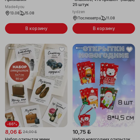
25 штук
Made4you
tydzen
13.08
15.08
Послезавтра
11.08
В корзину
В корзину
-66%
8,06 ƃ
10,75 ƃ
24,00 ƃ
Набор открыток мини
Набор новогодних открыток