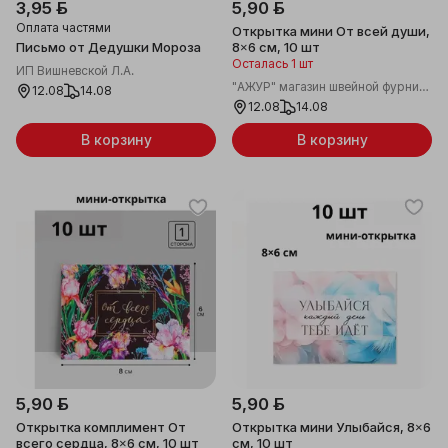
3,95 ƃ
5,90 ƃ
Оплата частями
Открытка мини От всей души,
Письмо от Дедушки Мороза
8×6 см, 10 шт
Осталась 1 шт
ИП Вишневской Л.А.
"АЖУР" магазин швейной фурнитуры
12.08
14.08
12.08
14.08
В корзину
В корзину
5,90 ƃ
5,90 ƃ
Открытка комплимент От
Открытка мини Улыбайся, 8×6
всего сердца, 8×6 см, 10 шт
см, 10 шт