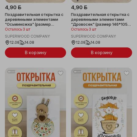
4,90 ƃ
4,90 ƃ
Поздравительная открытка с
Поздравительная открытка с
деревянными элементами
деревянными элементами
"Осьминожка" (размер
"Дровосек" (размер 146*105
146*105 мм)
мм)
Осталось 3 шт
Осталось 3 шт
SUPERWOOD COMPANY
SUPERWOOD COMPANY
12.08
14.08
12.08
14.08
В корзину
В корзину