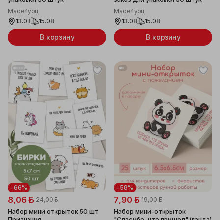
Made4you
Made4you
13.08
15.08
13.08
15.08
В корзину
В корзину
-66%
-58%
8,06 ƃ
7,90 ƃ
24,00 ƃ
19,00 ƃ
Набор мини открыток 50 шт
Набор мини-открыток
Признания
"Спасибо, что пришел" (панда)