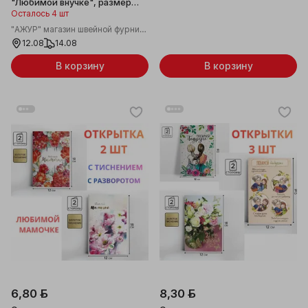
"Любимой внучке", размер
12*18 см
Осталось 4 шт
"АЖУР" магазин швейной фурнитуры
12.08
14.08
В корзину
В корзину
6,80 ƃ
8,30 ƃ