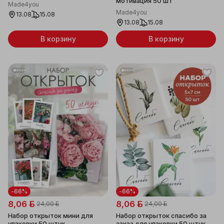
мотивация 50 шт
Made4you
Made4you
13.08
15.08
13.08
15.08
В корзину
В корзину
-66%
-66%
8,06 ƃ
8,06 ƃ
24,00 ƃ
24,00 ƃ
Набор открыток мини для
Набор открыток спасибо за
упаковки 50 штук
заказ для упаковки 50 штук