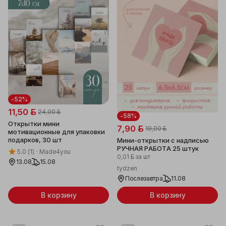
-52%
11,50 ƃ
24,00 ƃ
-58%
Открытки мини
7,90 ƃ
19,00 ƃ
мотивационные для упаковки
подарков, 30 шт
Мини-открытки с надписью
РУЧНАЯ РАБОТА 25 штук
5.0
(1)
Made4you
0,01 ƃ
за шт
13.08
15.08
tydzen
Послезавтра
11.08
В корзину
В корзину