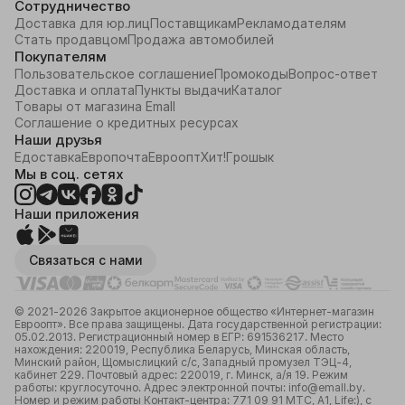
Сотрудничество
Доставка для юр.лиц
Поставщикам
Рекламодателям
Стать продавцом
Продажа автомобилей
Покупателям
Пользовательское соглашение
Промокоды
Вопрос-ответ
Доставка и оплата
Пункты выдачи
Каталог
Товары от магазина Emall
Соглашение о кредитных ресурсах
Наши друзья
Едоставка
Европочта
Евроопт
Хит!
Грошык
Мы в соц. сетях
Наши приложения
Связаться с нами
© 2021-2026 Закрытое акционерное общество «Интернет-магазин
Евроопт». Все права защищены. Дата государственной регистрации:
05.02.2013. Регистрационный номер в ЕГР: 691536217. Место
нахождения: 220019, Республика Беларусь, Минская область,
Минский район, Щомыслицкий с/с, Западный промузел ТЭЦ-4,
кабинет 229. Почтовый адрес: 220019, г. Минск, а/я 19. Режим
работы: круглосуточно. Адрес электронной почты: info@emall.by.
Номер и режим работы Контакт-центра: 771 09 91 МТС, А1, Life:), с