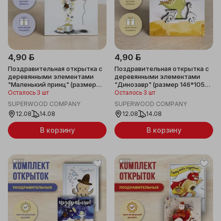
4,90 ƃ
4,90 ƃ
Поздравительная открытка с
Поздравительная открытка с
деревянными элементами
деревянными элементами
"Маленький принц" (размер
"Динозавр" (размер 146*105
146*105 мм)
мм)
Осталось 3 шт
Осталось 3 шт
SUPERWOOD COMPANY
SUPERWOOD COMPANY
12.08
14.08
12.08
14.08
В корзину
В корзину