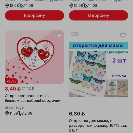
12.08
14.08
12.08
14.08
В корзину
В корзину
-30%
8,40 ƃ
12,00 ƃ
Открытка‒валентинка
Выпьем за любовь! сердечки
Brownsugar
6,80 ƃ
11.08
12.08
Открытка для мамы, с
разворотом, размер 10*15 см,
2 шт