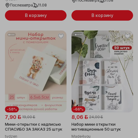
Послезавтра
11.08
Послезавтра
11.08
В корзину
В корзину
-58%
-66%
7,90 ƃ
8,06 ƃ
19,00 ƃ
24,00 ƃ
Мини-открытки с надписью
Набор мини открытки
СПАСИБО ЗА ЗАКАЗ 25 штук
мотивационные 50 штук
tydzen
Made4you