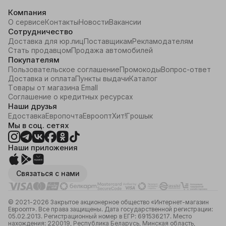
Компания
О сервисе
Контакты
Новости
Вакансии
Сотрудничество
Доставка для юр.лиц
Поставщикам
Рекламодателям
Стать продавцом
Продажа автомобилей
Покупателям
Пользовательское соглашение
Промокоды
Вопрос-ответ
Доставка и оплата
Пункты выдачи
Каталог
Товары от магазина Emall
Соглашение о кредитных ресурсах
Наши друзья
Едоставка
Европочта
Евроопт
Хит!
Грошык
Мы в соц. сетях
Наши приложения
Связаться с нами
© 2021-2026 Закрытое акционерное общество «Интернет-магазин
Евроопт». Все права защищены. Дата государственной регистрации:
05.02.2013. Регистрационный номер в ЕГР: 691536217. Место
нахождения: 220019, Республика Беларусь, Минская область,