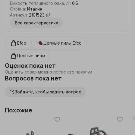
коробку, что делает ее готовой к использованию 
Емкость топливного бака, л
:
0.5
сразу после покупки.

Страна
:
Италия
Бензопила оснащена широкой шиной с пазом 1.5 мм и 
Артикул
:
2101523
цепью с шагом 0.325 дюйма, обеспечивая высокую 
Все характеристики
производительность и эффективность работы.

С эргономичным дизайном и весом 5.4 кг, пила 
легкая и удобная в использовании, что делает ее 
отличным выбором для профессионалов и 
Efco
Цепные пилы
Efco
любителей.
Цепные пилы
Оценок пока нет
Оценить товар можно после его покупки
Вопросов пока нет
Войдите, чтобы задать вопрос
Похожие