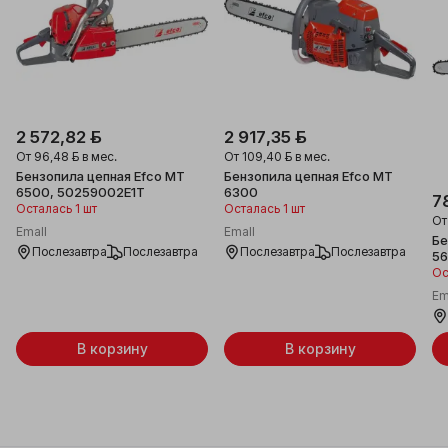
2 572,82 ƃ
2 917,35 ƃ
От
96,48 ƃ
в мес.
От
109,40 ƃ
в мес.
Бензопила цепная Efco MT
Бензопила цепная Efco MT
6500, 50259002E1T
6300
7
Осталась 1 шт
Осталась 1 шт
О
Emall
Emall
Бе
Послезавтра
Послезавтра
Послезавтра
Послезавтра
56
Ос
Em
В корзину
В корзину