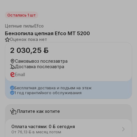
Осталась 1 шт
Каталог
Дача, сад
Садовая техника
Цепные пилы
Efco
Бензопила цепная Efco MT 5200
Оценок пока нет
2 030,25 ƃ
Самовывоз
послезавтра
Доставка
послезавтра
Emall
Бесплатная доставка и подъем на этаж
1 год гарантийного обслуживания
Платите как хотите
Оплата частями: 0 ƃ сегодня
От 76,13 ƃ в месяц потом