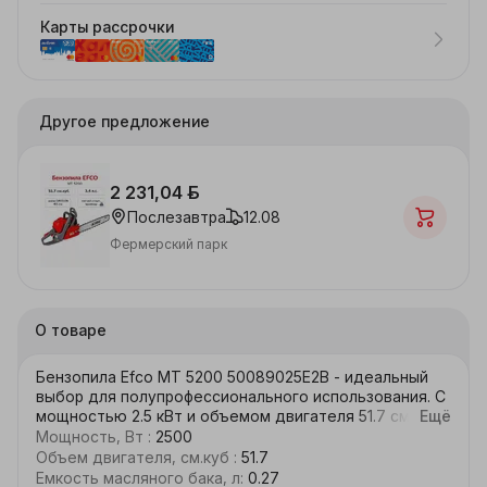
Карты рассрочки
Другое предложение
2 231,04 ƃ
Послезавтра
12.08
Фермерский парк
О товаре
Бензопила Efco МТ 5200 50089025E2B - идеальный 
выбор для полупрофессионального использования. С 
мощностью 2.5 кВт и объемом двигателя 51.7 см?, 
Ещё
она легко справляется с различными видами работ.

Мощность, Вт
:
2500
Стандартная комплектация включает в себя пилу, 
Объем двигателя, см.куб
:
51.7
шину 46 см, цепь, чехол для шины и картонную 
Емкость масляного бака, л
:
0.27