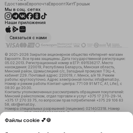
Едоставка
Европочта
Евроопт
Хит!
Грошык
Мы в соц. сетях
Наши приложения
Связаться с нами
© 2021-2026 Закрытое акционерное общество «Интернет-магазин
Евроопт». Все права защищены. Дата государственной регистрации:
05.02.2013. Регистрационный номер в ЕГР: 691536217. Место
нахождения: 220019, Республика Беларусь, Минская область,
Минский район, Щомыслицкий с/с, Западный промузел ТЭЦ-4,
кабинет 229. Почтовый адрес: 220019, г. Минск, а/я 19. Режим
работы: круглосуточно. Адрес электронной почты: info@emall.by.
Номер и режим работы Контакт-центра: 771 09 91 МТС, А1, Life:), с
08:30 до 20:30.
Контакты уполномоченных рассматривать обращения покупателей:
Минский райисполком, отдел торговли и услуг +375 17 270-29-14,
+375 17 270 33 75, по вопросам прав потребителей +375 29 106 63
58, obr@emall.by.
Номера специальных разрешений (лицензии): 02140/2318. Номер
лицензии в ЕРЛ: 17200000065638. Лицензирующий орган:
Министерство связи и информатизации Республики Беларусь;
Файлы cookie 💕🍪
02150/3123. Номер лицензии в ЕРЛ: 12250000082059.
Лицензирующий орган: Министерство сельского хозяйства и
продовольствия Республики Беларусь.