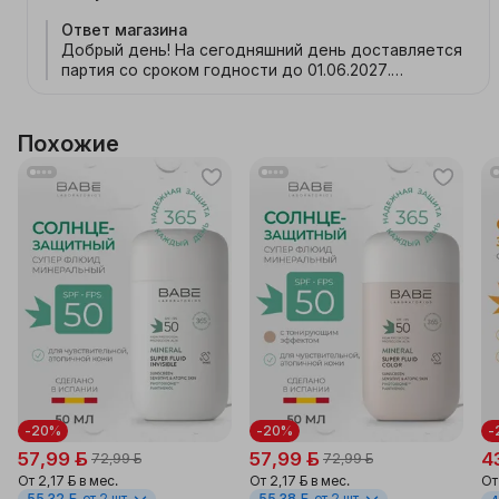
Ответ магазина
Добрый день! На сегодняшний день доставляется
партия со сроком годности до 01.06.2027.
Обратите внимание, что этот срок актуален только
для текущей партии. После ее распродажи срок
годности может измениться.
Похожие
-20%
-20%
-
57,99 ƃ
57,99 ƃ
4
72,99 ƃ
72,99 ƃ
От
2,17 ƃ
в мес.
От
2,17 ƃ
в мес.
О
55,32 ƃ
от 2 шт
55,38 ƃ
от 2 шт