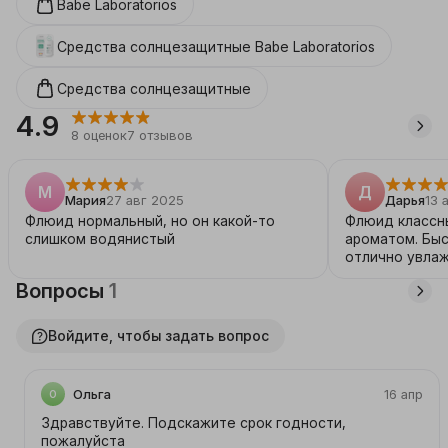
Babe Laboratorios
детей и младенцев, включая чувствительную и 
атопическую. Благодаря водостойкости он идеален 
Средства солнцезащитные
Babe Laboratorios
для активного отдыха и веселых игр в воде.
Средства солнцезащитные
4.9
8
оценок
7
отзывов
М
Д
Мария
27 авг 2025
Дарья
13 
Флюид нормальный, но он какой-то
Флюид классны
слишком водянистый
ароматом. Быс
отлично увлаж
Вопросы
1
Войдите, чтобы задать вопрос
Ольга
16 апр
О
Здравствуйте. Подскажите срок годности,
пожалуйста