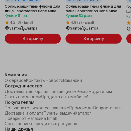
4
Солнцезащитный флюид для
Солнцезащитный флюид для
Су
лица Laboratorios Babe Mineral
лица Laboratorios Babe Mineral
La
Super Fluid Invisible Sunscreen
Super Fluid Color SPF50, 50
Купили
51
раз
Купили
53
раза
Ку
SPF50, 50 мл
мл
4.2
(6)
Emall
4.8
(8)
Emall
Завтра
Завтра
Завтра
Завтра
В корзину
В корзину
Компания
О сервисе
Контакты
Новости
Вакансии
Сотрудничество
Доставка для юр.лиц
Поставщикам
Рекламодателям
Стать продавцом
Продажа автомобилей
Покупателям
Пользовательское соглашение
Промокоды
Вопрос-ответ
Доставка и оплата
Пункты выдачи
Каталог
Товары от магазина Emall
Соглашение о кредитных ресурсах
Наши друзья