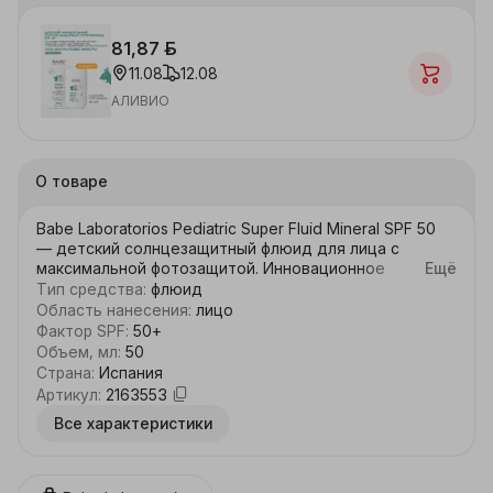
81,87 ƃ
11.08
12.08
АЛИВИО
О товаре
Babe Laboratorios Pediatric Super Fluid Mineral SPF 50 
— детский солнцезащитный флюид для лица с 
максимальной фотозащитой. Инновационное 
Ещё
средство с легкой консистенцией мгновенно 
Тип средства
:
флюид
впитывается без липкости и белых следов. 
Область нанесения
:
лицо
Благодаря 100% физическим фильтрам флюид 
Фактор SPF
:
50+
надежно защищает детскую кожу от UVA, UVB, IR-A 
Объем, мл
:
50
и синего света.

Страна
:
Испания
В составе пробиотик, который поддерживает 
Артикул
:
2163553
здоровый микробиом и укрепляет защитный барьер, 
Все характеристики
пантенол с увлажняющим, успокаивающим и 
восстанавливающим действием. Продукт 
некомедогенный, не содержит ароматизаторов. 
Флюид подходит для ежедневного ухода за кожей 