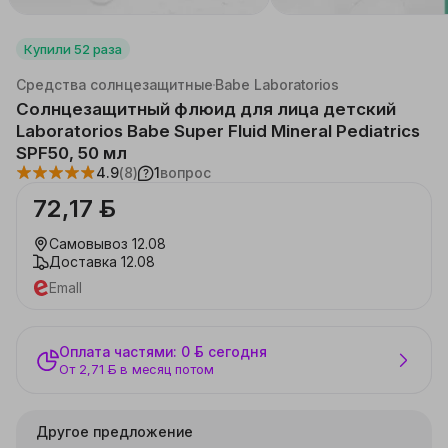
Купили
52
раза
Каталог
Красота, здоровье
Уход за телом
Средства солнцезащитные
Babe Laboratorios
Солнцезащитный флюид для лица детский
Laboratorios Babe Super Fluid Mineral Pediatrics
SPF50, 50 мл
4.9
(8)
1
вопрос
72,17 ƃ
Самовывоз
12.08
Доставка
12.08
Emall
Оплата частями: 0 ƃ сегодня
От 2,71 ƃ в месяц потом
Другое предложение