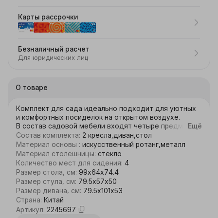
Карты рассрочки
Безналичный расчет
Для юридических лиц
О товаре
Комплект для сада идеально подходит для уютных 
и комфортных посиделок на открытом воздухе.

В состав садовой мебели входят четыре предмета: 
Ещё
стильный стол, два удобных кресла и просторный 
Состав комплекта
:
2 кресла,диван,стол
диван, что позволяет разместить до четырех 
Материал основы
:
искусственный ротанг,металл
человек одновременно.

Материал столешницы
:
стекло
Максимальная нагрузка на сиденье составляет до 
Количество мест для сидения
:
4
100 кг, что обеспечивает долговечность и 
Размер стола, см
:
99х64х74.4
надежность использования.

Размер стула, см
:
79.5х57х50
Габариты мебели продуманы так, чтобы обеспечить 
Размер дивана, см
:
79.5х101х53
комфорт и свободу движений: высота стола — 74,4 
Страна
:
Китай
см, ширина — 64,0 см, длина — 99,0 см.

Артикул
:
2245697
Кресла имеют высоту 79,5 см, ширину 57,0 см и 