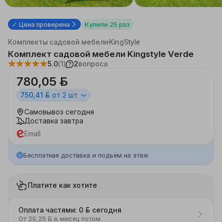
✓ Цена проверена
Купили
25
раз
Каталог
Мебель
Садовая мебель
Комплекты садовой мебели
KingStyle
Комплект садовой мебели Kingstyle Verde
5.0
(1)
2
вопроса
780,05 ƃ
750,41 ƃ
от 2 шт
Самовывоз
сегодня
Доставка
завтра
Emall
Бесплатная доставка и подъем на этаж
Платите как хотите
Оплата частями: 0 ƃ сегодня
От 29,25 ƃ в месяц потом