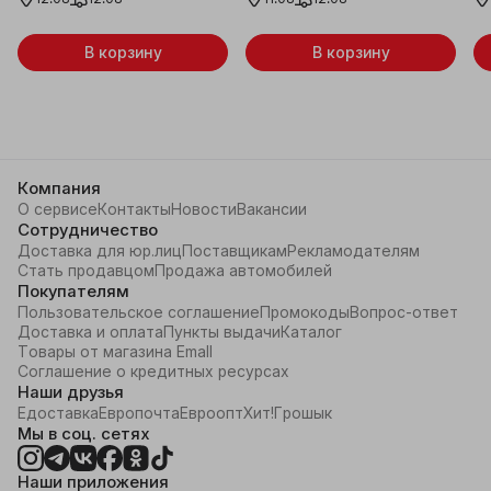
В корзину
В корзину
Компания
О сервисе
Контакты
Новости
Вакансии
Сотрудничество
Доставка для юр.лиц
Поставщикам
Рекламодателям
Стать продавцом
Продажа автомобилей
Покупателям
Пользовательское соглашение
Промокоды
Вопрос-ответ
Доставка и оплата
Пункты выдачи
Каталог
Товары от магазина Emall
Соглашение о кредитных ресурсах
Наши друзья
Едоставка
Европочта
Евроопт
Хит!
Грошык
Мы в соц. сетях
Наши приложения