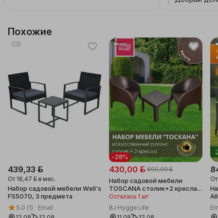
Похожие
-28%
439,33 ƃ
430,00 ƃ
8
600,00 ƃ
От
16,47 ƃ
в мес.
О
Набор садовой мебели
Набор садовой мебели Well's
TOSCANA столик+2 кресла,
На
FS5070, 3 предмета
венге, Mega-Plast
Al
Осталась 1 шт
п
5.0
(1)
Emall
BJ Hygge Life
Em
12.08
12.08
11.08
12.08