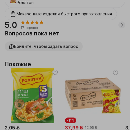
Роллтон
Макаронные изделия быстрого приготовления
5.0
17
оценок
Вопросов пока нет
Войдите, чтобы задать вопрос
Похожие
-11%
2,05 ƃ
37,99 ƃ
3
42,95 ƃ