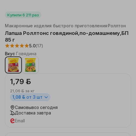
Купили
6 211
раз
Каталог
Продукты
Продукты быстрого приготовления
Макаронные изделия быстрого приготовления
Роллтон
Лапша Роллтонс говядиной,по-домашнему,БП
85 г
5.0
(17)
Вкус
Говядина
1,79 ƃ
21,06 ƃ
за
кг
1,08 ƃ
от 3 шт
Самовывоз
сегодня
Доставка
завтра
Emall