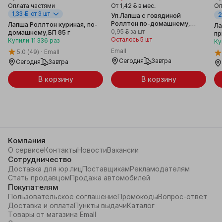
Оплата частями
От
1,42 ƃ
в мес.
Оп
1,33 ƃ
от 3 шт
2
Уп.Лапша с говядиной
Роллтон по-домашнему,
Лапша Роллтон куриная, по-
Ла
40х85 г
0,95 ƃ
за шт
домашнему,БП 85 г
пр
Осталось 5 шт
Купили
11 336
раз
ку
Ку
Emall
5.0
(49)
Emall
Сегодня
Завтра
Сегодня
Завтра
В корзину
В корзину
Компания
О сервисе
Контакты
Новости
Вакансии
Сотрудничество
Доставка для юр.лиц
Поставщикам
Рекламодателям
Стать продавцом
Продажа автомобилей
Покупателям
Пользовательское соглашение
Промокоды
Вопрос-ответ
Доставка и оплата
Пункты выдачи
Каталог
Товары от магазина Emall