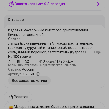
Оплата частями: 0 ƃ сегодня
О товаре
Изделия макаронные быстрого приготовления. 
Яичные, с говядиной.
Состав
Лапша (мука пшеничная в/с, масло растительное,
крахмал кукурузный и тапиоковый, вода питьевая,
соль, яичный порошок, загуститель (гуаровая
Ещё
камедь), стабилизатор (карбонат калия),
На 100 грамм
разрыхлитель (сода пищевая), регулятор
7
19
52
410 ккал / 1720 кДж
кислотности (лимонная кислота), усилитель вкуса и
Белки
Жиры
Углеводы
Энергетическая ценность
Страна
:
Россия
аромата (Е621)); бульон-приправа (соль, усилители
вкуса и аромата Е621, Е635), ароматизаторы, сушеные
Артикул
:
875610
овощи и зелень (чеснок, лук репчатый, томаты,
Все характеристики
укроп), пряности (перец красный и черный, лавровый
лист), экстракт дрожжевой, пальмовый олеин, мясо
говядины сушеное, краситель (Е160с), агент
антислеживающий (Е551)); овощи сушеные (морковь,
Роллтон
соевый текстурат, лук зеленый). Продукт может
содержать незначительное количество сельдерея и
Макаронные изделия быстрого приготовления
продуктов переработки молока.