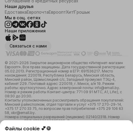
Соглашение о кредитных ресурсах
Наши друзья
Едоставка
Европочта
Евроопт
Хит!
Грошык
Мы в соц. сетях
Наши приложения
Связаться с нами
© 2021-2026 Закрытое акционерное общество «Интернет-магазин
Евроопт». Все права защищены. Дата государственной регистрации:
05.02.2013. Регистрационный номер в ЕГР: 691536217. Место
нахождения: 220019, Республика Беларусь, Минская область,
Минский район, Щомыслицкий с/с, Западный промузел ТЭЦ-4,
кабинет 229. Почтовый адрес: 220019, г. Минск, а/я 19. Режим
работы: круглосуточно. Адрес электронной почты: info@emall.by.
Номер и режим работы Контакт-центра: 771 09 91 МТС, А1, Life:), с
08:30 до 20:30.
Контакты уполномоченных рассматривать обращения покупателей:
Минский райисполком, отдел торговли и услуг +375 17 270-29-14,
+375 17 270 33 75, по вопросам прав потребителей +375 29 106 63
58, obr@emall.by.
Номера специальных разрешений (лицензии): 02140/2318. Номер
лицензии в ЕРЛ: 17200000065638. Лицензирующий орган:
Министерство связи и информатизации Республики Беларусь;
Файлы cookie 💕🍪
02150/3123. Номер лицензии в ЕРЛ: 12250000082059.