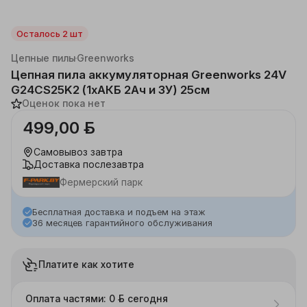
Осталось 2 шт
Каталог
Дача, сад
Садовая техника
Цепные пилы
Greenworks
Цепная пила аккумуляторная Greenworks 24V
G24CS25K2 (1хАКБ 2Ач и ЗУ) 25см
Оценок пока нет
499,00 ƃ
Самовывоз
завтра
Доставка
послезавтра
Фермерский парк
Бесплатная доставка и подъем на этаж
36 месяцев гарантийного обслуживания
Платите как хотите
Оплата частями: 0 ƃ сегодня