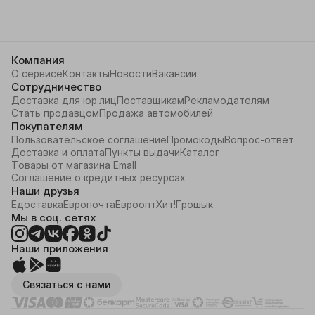
Компания
О сервисе
Контакты
Новости
Вакансии
Сотрудничество
Доставка для юр.лиц
Поставщикам
Рекламодателям
Стать продавцом
Продажа автомобилей
Покупателям
Пользовательское соглашение
Промокоды
Вопрос-ответ
Доставка и оплата
Пункты выдачи
Каталог
Товары от магазина Emall
Соглашение о кредитных ресурсах
Наши друзья
Едоставка
Европочта
Евроопт
Хит!
Грошык
Мы в соц. сетях
Наши приложения
Связаться с нами