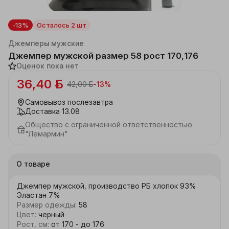
-13%
Осталось 2 шт
Каталог
Мужская одежда и аксессуары
Джемперы мужские
Джемпер мужской размер 58 рост 170,176
Оценок пока нет
36,40 ƃ
42,00 ƃ
-
13
%
Самовывоз
послезавтра
Доставка
13.08
Общество с ограниченной ответственностью
"Лемармин"
О товаре
Джемпер мужской, производство РБ хлопок 93% 
Эластан 7%
Размер одежды
:
58
Цвет
:
черный
Рост, см
:
от 170 - до 176