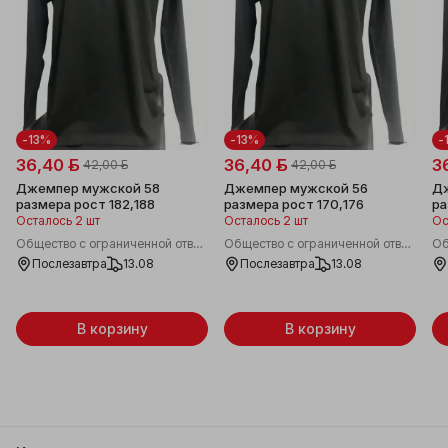
-13%
-13%
-
36,40 ƃ
36,40 ƃ
3
42,00 ƃ
42,00 ƃ
Джемпер мужской 58
Джемпер мужской 56
Дж
размера рост 182,188
размера рост 170,176
ра
Осталось 2 шт
Осталось 2 шт
Ос
Общество с ограниченной ответственностью "Лемармин"
Общество с ограниченной ответственностью "Лемармин"
Послезавтра
13.08
Послезавтра
13.08
В корзину
В корзину