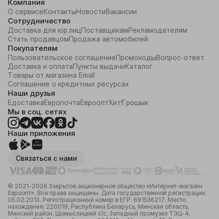
Компания
О сервисе
Контакты
Новости
Вакансии
Сотрудничество
Доставка для юр.лиц
Поставщикам
Рекламодателям
Стать продавцом
Продажа автомобилей
Покупателям
Пользовательское соглашение
Промокоды
Вопрос-ответ
Доставка и оплата
Пункты выдачи
Каталог
Товары от магазина Emall
Соглашение о кредитных ресурсах
Наши друзья
Едоставка
Европочта
Евроопт
Хит!
Грошык
Мы в соц. сетях
Наши приложения
Связаться с нами
© 2021-2026 Закрытое акционерное общество «Интернет-магазин
Евроопт». Все права защищены. Дата государственной регистрации:
05.02.2013. Регистрационный номер в ЕГР: 691536217. Место
нахождения: 220019, Республика Беларусь, Минская область,
Минский район, Щомыслицкий с/с, Западный промузел ТЭЦ-4,