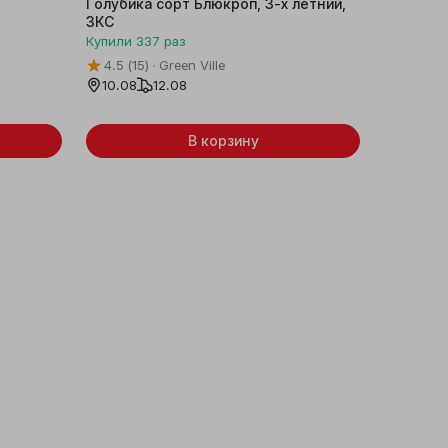
Голубика сорт Блюкроп, 3-х летний,
Гортензи
ЗКС
MIX. Наб
Купили
337
раз
Купили
8
4.5
(15)
Green Ville
5.0
(9)
10.08
12.08
Послез
В корзину