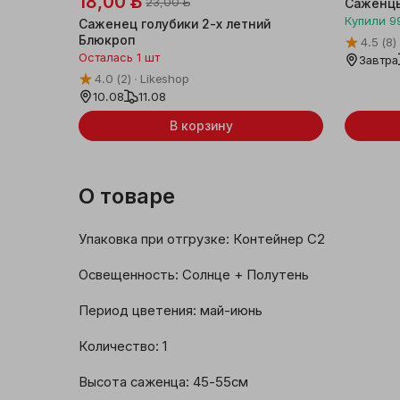
18,00 ƃ
23,00 ƃ
Саженцы
Купили
9
Саженец голубики 2-х летний
Женская одежда и
Блюкроп
4.5
(8)
аксессуары
Осталась 1 шт
Завтра
4.0
(2)
Likeshop
Мужская одежда и
10.08
11.08
аксессуары
В корзину
Детская одежда
Обувь
О товаре
Галантерея и
Упаковка при отгрузке: Контейнер С2

аксессуары
Освещенность: Солнце + Полутень

Товары для праздника
Период цветения: май-июнь

Уцененные товары
Количeствo: 1

Новогодние товары
Высота саженца: 45-55см
