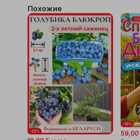
Похожие
Бытовая химия,
хозтовары
Дача, сад
Мебель
Интерьер, посуда
Стройка, ремонт
Спорт, туризм
Досуг и хобби
Книги и канцелярия
-16%
-22%
59,00
Автотовары