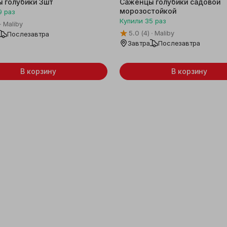
 голубики 3шт
Саженцы голубики садовой
морозостойкой
9
раз
Купили
35
раз
Maliby
5.0
(4)
Maliby
Послезавтра
Завтра
Послезавтра
В корзину
В корзину