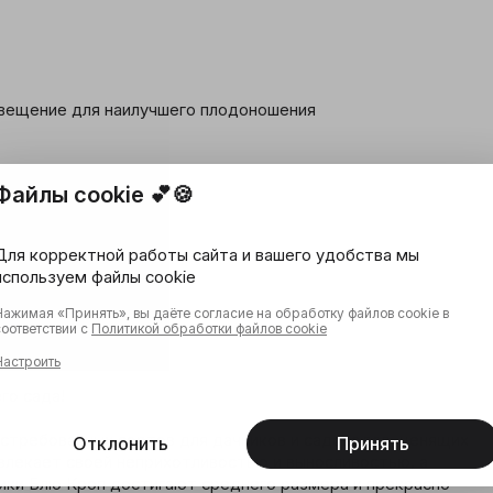
вещение для наилучшего плодоношения

Файлы cookie 💕🍪
Для корректной работы сайта и вашего удобства мы


используем файлы cookie
Нажимая «Принять», вы даёте согласие на обработку файлов cookie в
соответствии с
Политикой обработки файлов cookie
Настроить
о сада!

остребованных сортов для дачников и садоводов, ценящих 
Отклонить
Принять
ивлекает своей неприхотливостью и выносливостью, а 
ики Блю Кроп достигают среднего размера и прекрасно 