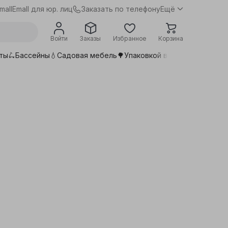
Заказать по телефону
mall
Emall для юр. лиц
Ещё
Войти
Заказы
Избранное
Корзина
ты🛴
Бассейны💧
Садовая мебель🌳
Упаковкой выгоднее📦
Сдела