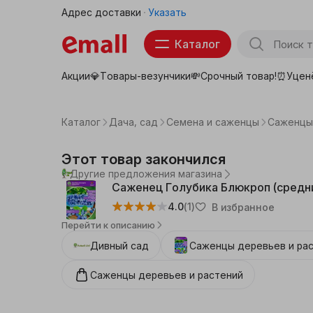
Адрес доставки
Указать
Каталог
Акции💎
Товары-везунчики💸
Срочный товар!⏰
Уцен
Товары для школы
Тов
Продукты
Каталог
Дача, сад
Семена и саженцы
Саженцы 
Бытовая техника
Этот товар закончился
Другие предложения магазина
Электроника
Саженец Голубика Блюкроп (средни
4.0
(1)
В избранное
Аптека
Перейти к описанию
Детские товары
Дивный сад
Саженцы деревьев и ра
Саженцы деревьев и растений
Товары для животных
Красота, здоровье