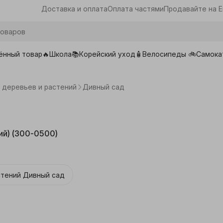
Доставка и оплата
Оплата частями
Продавайте на E
ённый товар🔥
Школа📚
Корейский уход🧴
Велосипеды 🚲
Самока
ары для школы
деревьев и растений
Дивный сад
й) (300-0500)
стений
Дивный сад