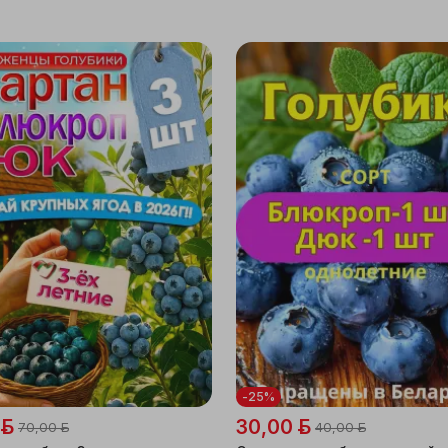
-25%
 ƃ
30,00 ƃ
70,00 ƃ
40,00 ƃ