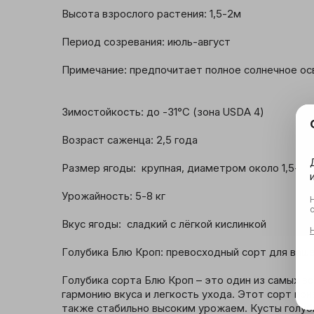
Высота взрослого растения: 1,5-2м

Период созревания: июль-август

Примечание: предпочитает полное солнечное ос
Зимостойкость: до -31°C (зона USDA 4)

Возраст саженца: 2,5 года

Размер ягоды:  крупная, диаметром около 1,5-2см
Урожайность: 5-8 кг

Вкус ягоды:  сладкий с лёгкой кислинкой

Голубика Блю Кроп: превосходный сорт для вашег
Голубика сорта Блю Кроп – это один из самых в
гармонию вкуса и легкость ухода. Этот сорт пр
также стабильно высоким урожаем. Кусты голуб