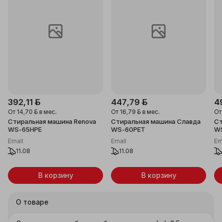
392,11 ƃ
447,79 ƃ
4
От
14,70 ƃ
в мес.
От
16,79 ƃ
в мес.
О
Стиральная машина Renova
Стиральная машина Славда
Ст
WS-65HPE
WS-60PET
W
Emall
Emall
Em
11.08
11.08
В корзину
В корзину
О товаре