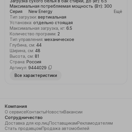
Загрузка сухого белья в бак стирки, до (кг): 6.5

Максимальная потребляемая мощность (Вт): 300

Серия	New Energy

Ещё
Загрузка	вертикальная

Тип загрузки
:
вертикальная
Тип	активаторный

Установка
:
отдельно стоящая
Сливной насос: да

Максимальная загрузка, кг
:
6.5
Реверс: да

Количество программ
:
2
Класс безопасности	IP54

Тип управления
:
механическое
Вес, кг: 11.5

Глубина, см
:
44
Габариты (Ш*Г*В), (см): 48х44х81
Ширина, см
:
48
Высота, см
:
81
Страна
:
Россия
Артикул
:
9444029
Все характеристики
Компания
О сервисе
Контакты
Новости
Вакансии
Сотрудничество
Доставка для юр.лиц
Поставщикам
Рекламодателям
Стать продавцом
Продажа автомобилей