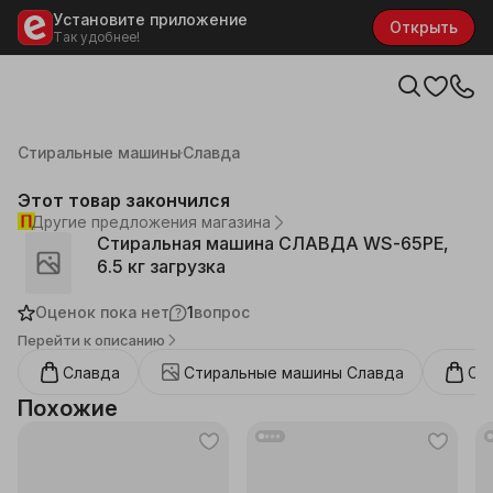
Установите приложение
Открыть
Так удобнее!
Каталог
Бытовая техника
Техника для ухода за одеждой
Стиральные машины
Славда
Этот товар закончился
Другие предложения магазина
Cтиральная машина СЛАВДА WS-65PE,
6.5 кг загрузка
Оценок пока нет
1
вопрос
Перейти к описанию
Славда
Стиральные машины
Славда
Ст
Похожие