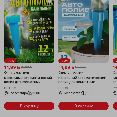
-20%
-20%
-
14,99 ƃ
14,99 ƃ
1
18,80 ƃ
18,80 ƃ
Оплата частями
Оплата частями
Оп
Капельный автоматический
Капельный автоматический
Ка
полив для комнатных
полив для комнатных
по
домашних растений, цветов,
домашних растений, цветов,
до
ProDom
ProDom
Pr
рассады, сада, огорода,
рассады, сада, огорода,
ра
Послезавтра
13.08
Послезавтра
13.08
грядок, теплицы; система
грядок, теплицы; система
гр
автополива под бутылку (12
автополива под бутылку (12
ав
шт)
шт)
шт
В корзину
В корзину