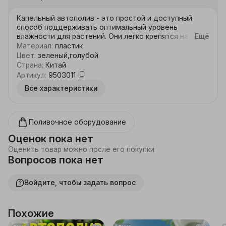
Капельный автополив - это простой и доступный 
способ поддерживать оптимальный уровень 
влажности для растений. Они легко крепятся на 
Ещё
обычную пластиковую бутылку, которая служит 
Материал
:
пластик
резервуаром для воды. Конус вставляется в почву 
Цвет
:
зеленый,голубой
рядом с цветком и поступает капельно, 
Страна
:
Китай
предотвращая пересыхание или перелив. Это 
Артикул
:
9503011
практично для людей, часто уезжающих в 
Все характеристики
командировки или отпуска. Такое приспособление 
обеспечит растения дополнительной влагой без 
ежедневного ухода, сохраняя их здоровыми и 
красивыми. ВАЖНО! В бутылке создается вакуум, и 
Поливочное оборудование
полив перестает капать. Сделайте отверстия в дне 
бутылки или обрежьте дно. Если появилось 
Оценок пока нет
протекание между бутылкой и капельником, то 
Оценить товар можно после его покупки
удалите кольцо с горлышка бутылки.
Вопросов пока нет
Войдите, чтобы задать вопрос
Похожие