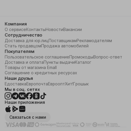
Компания
О сервисе
Контакты
Новости
Вакансии
Сотрудничество
Доставка для юр.лиц
Поставщикам
Рекламодателям
Стать продавцом
Продажа автомобилей
Покупателям
Пользовательское соглашение
Промокоды
Вопрос-ответ
Доставка и оплата
Пункты выдачи
Каталог
Товары от магазина Emall
Соглашение о кредитных ресурсах
Наши друзья
Едоставка
Европочта
Евроопт
Хит!
Грошык
Мы в соц. сетях
Наши приложения
Связаться с нами