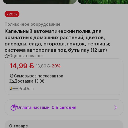
-20%
Каталог
Дача, сад
Поливочное оборудование
Капельный автоматический полив для
комнатных домашних растений, цветов,
рассады, сада, огорода, грядок, теплицы;
система автополива под бутылку (12 шт)
Оценок пока нет
14,99 ƃ
18,80 ƃ
-
20
%
Самовывоз
послезавтра
Доставка
13.08
ProDom
Оплата частями: 0 ƃ сегодня
О товаре