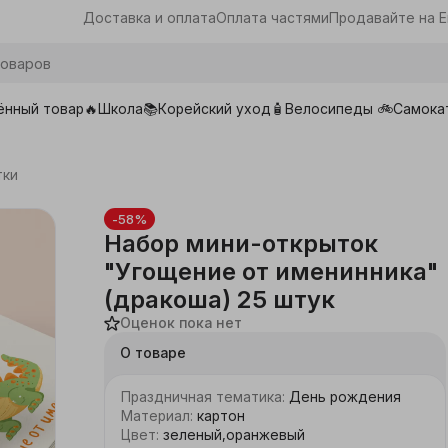
Доставка и оплата
Оплата частями
Продавайте на E
ённый товар🔥
Школа📚
Корейский уход🧴
Велосипеды 🚲
Самока
ары для школы
тки
-58%
Набор мини-открыток
"Угощение от именинника"
(дракоша) 25 штук
Оценок пока нет
О товаре
Праздничная тематика
:
День рождения
Материал
:
картон
Цвет
:
зеленый,оранжевый