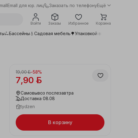
Заказать по телефону
mall
Emall для юр. лиц
Ещё
Войти
Заказы
Избранное
Корзина
ты🛴
Бассейны💧
Садовая мебель🌳
Упаковкой выгоднее📦
Сдела
19,00 ƃ
-
58
%
7,90 ƃ
Самовывоз
послезавтра
Доставка
08.08
tydzen
В корзину