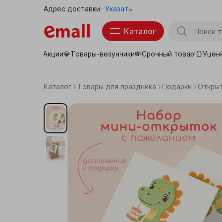
Адрес доставки
Указать
Каталог
Акции💎
Товары-везунчики💸
Срочный товар!⏰
Уцен
Товары для школы
Тов
Продукты
Каталог
Товары для праздника
Подарки
Откры
Бытовая техника
Электроника
Аптека
Детские товары
Товары для животных
Красота, здоровье