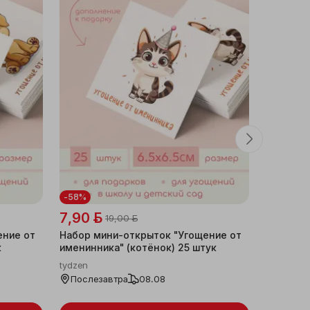
-58%
-58%
7,90 ƃ
7,90 ƃ
19,00 ƃ
ение от
Набор мини-открыток "Угощение от
Набор м
к
именинника" (котёнок) 25 штук
именинни
штук
tydzen
tydzen
Послезавтра
08.08
Послез