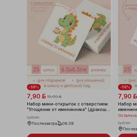
-58%
-58%
7,90 ƃ
7,90 ƃ
19,00 ƃ
Набор мини-открыток с отверстием
Набор м
"Угощение от именинника" (дракоша)
именинн
25 штук
Осталось
tydzen
tydzen
Послезавтра
08.08
Послез