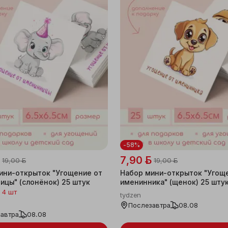
-58%
7,90 ƃ
19,00 ƃ
19,00 ƃ
ини-открыток "Угощение от
Набор мини-открыток "Угощ
ицы" (слонёнок) 25 штук
именинника" (щенок) 25 шту
 4 шт
tydzen
Послезавтра
08.08
автра
08.08