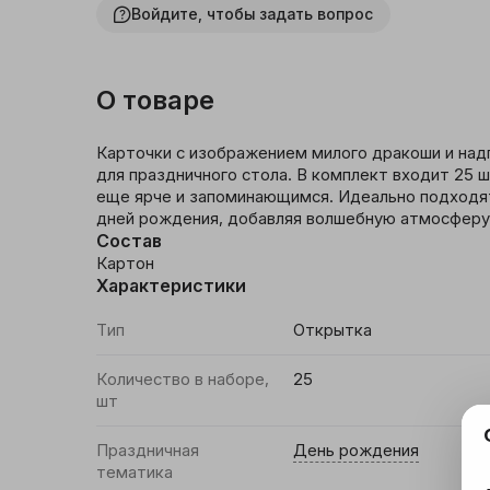
Войдите, чтобы задать вопрос
Женская одежда и
аксессуары
О товаре
Мужская одежда и
аксессуары
Карточки с изображением милого дракоши и над
для праздничного стола. В комплект входит 25 ш
Детская одежда
еще ярче и запоминающимся. Идеально подходят
дней рождения, добавляя волшебную атмосферу 
Обувь
Состав
Картон
Галантерея и
Характеристики
аксессуары
Тип
Открытка
Товары для праздника
Количество в наборе,
25
шт
Уцененные товары
Праздничная
День рождения
Новогодние товары
тематика