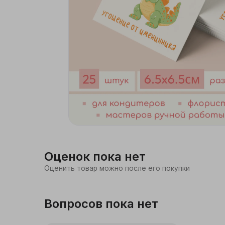
Бытовая химия,
хозтовары
Дача, сад
Мебель
Интерьер, посуда
Стройка, ремонт
Спорт, туризм
Оценок пока нет
Оценить товар можно после его покупки
Досуг и хобби
Книги и канцелярия
Вопросов пока нет
Автотовары