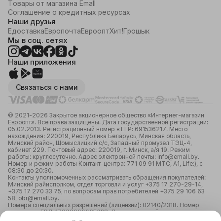
Товары от магазина Emall
Соглашение о кредитных ресурсах
Наши друзья
Едоставка
Европочта
Евроопт
Хит!
Грошык
Мы в соц. сетях
Наши приложения
Связаться с нами
© 2021-2026 Закрытое акционерное общество «Интернет-магазин
Евроопт». Все права защищены. Дата государственной регистрации:
05.02.2013. Регистрационный номер в ЕГР: 691536217. Место
нахождения: 220019, Республика Беларусь, Минская область,
Минский район, Щомыслицкий с/с, Западный промузел ТЭЦ-4,
кабинет 229. Почтовый адрес: 220019, г. Минск, а/я 19. Режим
работы: круглосуточно. Адрес электронной почты: info@emall.by.
Номер и режим работы Контакт-центра: 771 09 91 МТС, А1, Life:), с
08:30 до 20:30.
Контакты уполномоченных рассматривать обращения покупателей:
Минский райисполком, отдел торговли и услуг +375 17 270-29-14,
+375 17 270 33 75, по вопросам прав потребителей +375 29 106 63
58, obr@emall.by.
Номера специальных разрешений (лицензии): 02140/2318. Номер
лицензии в ЕРЛ: 17200000065638. Лицензирующий орган:
Министерство связи и информатизации Республики Беларусь;