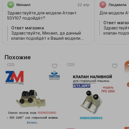
Михаил
22 апр
Людмила
М
Л
Здравствуйте,для модели Атлант
Для модели А
50У107 подойдёт?
Ответ магаз
Ответ магазина
Здравствуйт
Здравствуйте, Михаил, да данный
клапан подо
клапан подойдёт к Вашей модели
стиральной
стиральной машины
Похожие