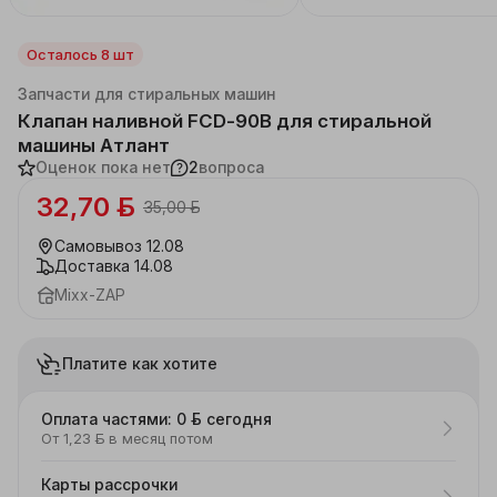
Осталось 8 шт
Каталог
Бытовая техника
Запчасти для стиральных машин
Клапан наливной FCD-90B для стиральной
машины Атлант
Оценок пока нет
2
вопроса
32,70 ƃ
35,00 ƃ
Самовывоз
12.08
Доставка
14.08
Mixx-ZAP
Платите как хотите
Оплата частями: 0 ƃ сегодня
От 1,23 ƃ в месяц потом
Карты рассрочки