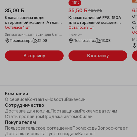
-15%
35,00 ƃ
35,50 ƃ
6
42,00 ƃ
О
Клапан залива воды
Клапан наливной FPS-180A
стиральной машины Атлант
для стиральной машины
Сл
FCD-90B (2W-90),
Атлант (908092000953) - 1
ст
Осталась 1 шт
Осталось 3 шт
908092004600
шт
Ос
Зипмагазин: запчасти для бытовой техники
Техно+
Mi
Послезавтра
12.08
Послезавтра
13.08
В корзину
В корзину
Компания
О сервисе
Контакты
Новости
Вакансии
Сотрудничество
Доставка для юр.лиц
Поставщикам
Рекламодателям
Стать продавцом
Продажа автомобилей
Покупателям
Пользовательское соглашение
Промокоды
Вопрос-ответ
Доставка и оплата
Пункты выдачи
Каталог