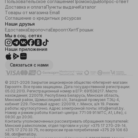
Пользовательское соглашение
Промокоды
Вопрос-ответ
Доставка и оплата
Пункты выдачи
Каталог
Товары от магазина Emall
Соглашение о кредитных ресурсах
Наши друзья
Едоставка
Европочта
Евроопт
Хит!
Грошык
Мы в соц. сетях
Наши приложения
Связаться с нами
© 2021-2026 Закрытое акционерное общество «Интернет-магазин
Евроопт». Все права защищены. Дата государственной регистрации:
05.02.2013. Регистрационный номер в ЕГР: 691536217. Место
нахождения: 220019, Республика Беларусь, Минская область,
Минский район, Щомыслицкий с/с, Западный промузел ТЭЦ-4,
кабинет 229. Почтовый адрес: 220019, г. Минск, а/я 19. Режим
работы: круглосуточно. Адрес электронной почты: info@emall.by.
Номер и режим работы Контакт-центра: 771 09 91 МТС, А1, Life:), с
08:30 до 20:30.
Контакты уполномоченных рассматривать обращения покупателей:
Минский райисполком, отдел торговли и услуг +375 17 270-29-14,
+375 17 270 33 75, по вопросам прав потребителей +375 29 106 63
58, obr@emall.by.