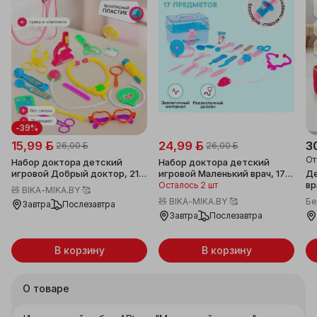
-39%
15,99 ƃ
24,99 ƃ
3
26,00 ƃ
26,00 ƃ
О
Набор доктора детский
Набор доктора детский
игровой Добрый доктор, 21
игровой Маленький врач, 17
Де
предмет, набор для игры в
элементов, набор для игры в
вр
Осталось 2 шт
🧸 BIKA-MIKA.BY 🥰
болницу, набор для ролевых
болницу, набор для ролевых
п
🧸 BIKA-MIKA.BY 🥰
Бе
Завтра
Послезавтра
игр, профессия доктор,
игр, профессия доктор,
Завтра
Послезавтра
игрушки для детей, игрушки
игрушки для детей, игрушки
в детский сад
в детский сад
В корзину
В корзину
О товаре