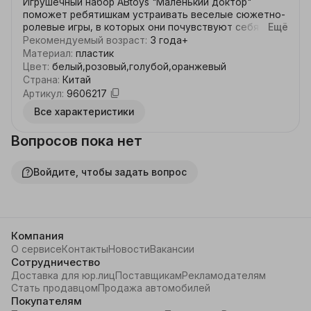
Игрушечный набор ABtoys "Маленький доктор" 
поможет ребятишкам устраивать веселые сюжетно-
ролевые игры, в которых они почувствуют себя 
Ещё
настоящими врачами. Играя в больницу, выполняя 
Рекомендуемый возраст
:
3 года+
роли докторов, медсестер и пациентов, дети учатся 
Материал
:
пластик
заботиться, ухаживать за больными, узнают 
Цвет
:
белый,розовый,голубой,оранжевый
простейшие основы медицины, учатся общаться, 
Страна
:
Китай
развивают свой кругозор и словарный запас, 
Артикул
:
9606217
обмениваются опытом и знаниями.
Все характеристики
Вопросов пока нет
Войдите, чтобы задать вопрос
Компания
О сервисе
Контакты
Новости
Вакансии
Сотрудничество
Доставка для юр.лиц
Поставщикам
Рекламодателям
Стать продавцом
Продажа автомобилей
Покупателям