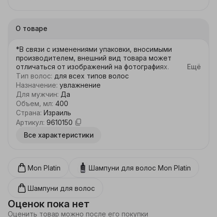
О товаре
*В связи с изменениями упаковки, вносимыми 
производителем, внешний вид товара может 
отличаться от изображений на фотографиях.

Ещё
Тип волос
:
для всех типов волос
Средство с прекрасным ароматом, делает волосы и 
Назначение
:
увлажнение
тело свежими и полностью очищенными. 
Для мужчин
:
Да
Эксклюзивный продукт с использованием последних 
Объем, мл
:
400
технологических разработок для мытья волос и 
Страна
:
Израиль
тела. Уравновешивает уровень pH кожи, делает 
Артикул
:
9610150
волосы блестящими и мягкими, а кожу обновляет. С 
Все характеристики
добавлением витаминов C, E и B5. 

Эффективные ингредиенты:

- Минералы Мертвого моря помогают улучшить 
Mon Platin
Шампуни для волос
Mon Platin
кровообращение кожи головы, обогащают кожу 
головы минералами и витаминами Мертвого моря, 
Шампуни для волос
улучшают гидратацию кожи, содержат цинк, 
который играет роль в заживлении ран и 
Оценок пока нет
регенерации эпидермиса.

Оценить товар можно после его покупки
- Витамин Е - помогает улучшить общее состояние 