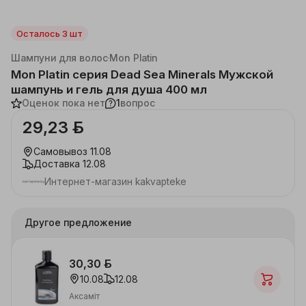
Осталось 3 шт
Каталог
Красота, здоровье
Уход за волосами
Шампуни для волос
Mon Platin
Mon Platin серия Dead Sea Minerals Мужской
шампунь и гель для душа 400 мл
Оценок пока нет
1
вопрос
29,23 ƃ
Самовывоз
11.08
Доставка
12.08
Интернет-магазин kakvapteke
Другое предложение
30,30 ƃ
10.08
12.08
Аксаміт