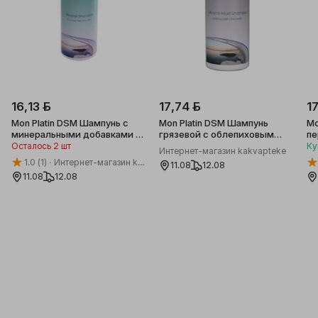
продукта.
16,13 ƃ
17,74 ƃ
1
Mon Platin DSM Шампунь с
Mon Platin DSM Шампунь
Mo
минеральными добавками из
грязевой с облепиховым
мертвого моря, 500мл
маслом , 500 мл
Осталось 2 шт
Ку
Интернет-магазин kakvapteke
1.0
(1)
Интернет-магазин kakvapteke
11.08
12.08
11.08
12.08