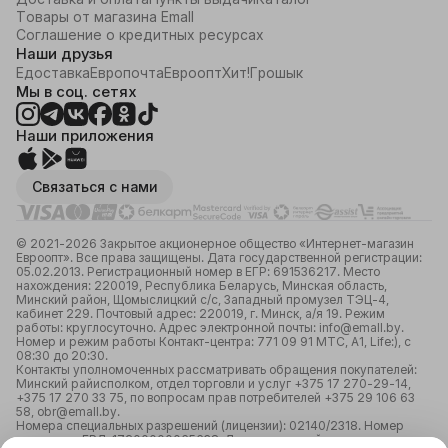
Товары от магазина Emall
Соглашение о кредитных ресурсах
Наши друзья
Едоставка
Европочта
Евроопт
Хит!
Грошык
Мы в соц. сетях
Наши приложения
Связаться с нами
© 2021-2026 Закрытое акционерное общество «Интернет-магазин
Евроопт». Все права защищены. Дата государственной регистрации:
05.02.2013. Регистрационный номер в ЕГР: 691536217. Место
нахождения: 220019, Республика Беларусь, Минская область,
Минский район, Щомыслицкий с/с, Западный промузел ТЭЦ-4,
кабинет 229. Почтовый адрес: 220019, г. Минск, а/я 19. Режим
работы: круглосуточно. Адрес электронной почты: info@emall.by.
Номер и режим работы Контакт-центра: 771 09 91 МТС, А1, Life:), с
08:30 до 20:30.
Контакты уполномоченных рассматривать обращения покупателей:
Минский райисполком, отдел торговли и услуг +375 17 270-29-14,
+375 17 270 33 75, по вопросам прав потребителей +375 29 106 63
58, obr@emall.by.
Номера специальных разрешений (лицензии): 02140/2318. Номер
лицензии в ЕРЛ: 17200000065638. Лицензирующий орган: