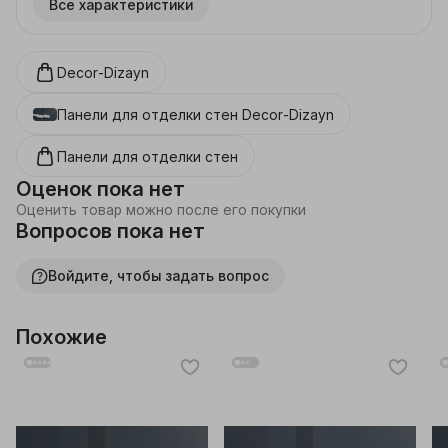
Все характеристики
значительно упрощает процесс установки и 
позволяет сохранить целостность отделочных 
материалов. Молдинг фиксируется монтажным клеем 
AK-125, артикул 9636332. Декоративный молдинг 
Decor-Dizayn
также отлично подходит для потолков, помогая 
визуально увеличить высоту потолков и разделить 
Панели для отделки стен
Decor-Dizayn
пространство на функциональные зоны. Лепнина из 
дюрополимера - ударопрочный, влагостойкий, 
экологичный и долговечный продукт, что делает его 
Панели для отделки стен
отличным выбором для современных интерьеров.
Оценок пока нет
Оценить товар можно после его покупки
Вопросов пока нет
Войдите, чтобы задать вопрос
Похожие