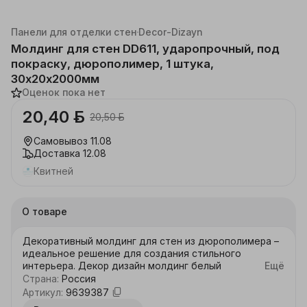
Каталог
Стройка, ремонт
Отделочные материалы
Панели для отделки стен
Decor-Dizayn
Молдинг для стен DD611, ударопрочный, под
покраску, дюрополимер, 1 штука,
30х20x2000мм
Оценок пока нет
20,40 ƃ
20,50 ƃ
Самовывоз
11.08
Доставка
12.08
Квитней
О товаре
Декоративный молдинг для стен из дюрополимера – 
идеальное решение для создания стильного 
интерьера. Декор дизайн молдинг белый 
Ещё
предназначен для покраски, впишется в любой 
Страна
:
Россия
дизайнерский проект, добавляя атмосферу уюта и 
Артикул
:
9639387
изысканности. Монтаж не требует сверления, что 