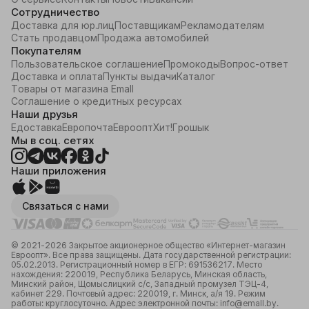
Сотрудничество
Доставка для юр.лиц
Поставщикам
Рекламодателям
Стать продавцом
Продажа автомобилей
Покупателям
Пользовательское соглашение
Промокоды
Вопрос-ответ
Доставка и оплата
Пункты выдачи
Каталог
Товары от магазина Emall
Соглашение о кредитных ресурсах
Наши друзья
Едоставка
Европочта
Евроопт
Хит!
Грошык
Мы в соц. сетях
Наши приложения
Связаться с нами
© 2021-2026 Закрытое акционерное общество «Интернет-магазин
Евроопт». Все права защищены. Дата государственной регистрации:
05.02.2013. Регистрационный номер в ЕГР: 691536217. Место
нахождения: 220019, Республика Беларусь, Минская область,
Минский район, Щомыслицкий с/с, Западный промузел ТЭЦ-4,
кабинет 229. Почтовый адрес: 220019, г. Минск, а/я 19. Режим
работы: круглосуточно. Адрес электронной почты: info@emall.by.