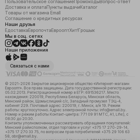
Пользовательское соглашение
перевозке. 

Промокоды
Вопрос-ответ
Доставка и оплата
     Внутри чемодан разделен молнией на два 
Пункты выдачи
Каталог
Товары от магазина Emall
отделения, также имеются фиксирующие х-
Соглашение о кредитных ресурсах
образные ремни для удобства укладки вашего 
Наши друзья
багажа.

     Чемодан оснащен встроенным кодовым замком, 
Едоставка
Европочта
Евроопт
Хит!
Грошык
что обеспечит безопасность ваших вещей. Можно 
Мы в соц. сетях
установить любой цифровой трехзначный код на 
ваше усмотрение.

Наши приложения
     Чемодан средний М имеет небольшой вес 3,1 кг и 
объем 58 л. Габаритные размеры чемодана с 
колесами и со всеми выступающими частями 
Связаться с нами
63х40х25 см. Этот чемодан вмещает достаточно 
большое количество вещей и рассчитан на 1-2 
человек в зависимости от вашего количества вещей.
© 2021-2026 Закрытое акционерное общество «Интернет-магазин
Евроопт». Все права защищены. Дата государственной регистрации:
05.02.2013. Регистрационный номер в ЕГР: 691536217. Место
нахождения: 220019, Республика Беларусь, Минская область,
Минский район, Щомыслицкий с/с, Западный промузел ТЭЦ-4,
кабинет 229. Почтовый адрес: 220019, г. Минск, а/я 19. Режим
работы: круглосуточно. Адрес электронной почты: info@emall.by.
Номер и режим работы Контакт-центра: 771 09 91 МТС, А1, Life:), с
08:30 до 20:30.
Контакты уполномоченных рассматривать обращения покупателей:
Минский райисполком, отдел торговли и услуг +375 17 270-29-14,
+375 17 270 33 75, по вопросам прав потребителей +375 29 106 63
58, obr@emall.by.