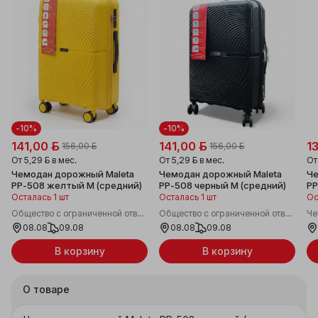
-10%
-10%
141,00 ƃ
141,00 ƃ
1
156,00 ƃ
156,00 ƃ
От
5,29 ƃ
в мес.
От
5,29 ƃ
в мес.
О
Чемодан дорожный Maleta
Чемодан дорожный Maleta
Че
PP-508 желтый M (средний)
PP-508 черный M (средний)
PP
(р
Осталась 1 шт
Осталась 1 шт
Ос
Общество с ограниченной ответственностью "Борисо трейд"
Общество с ограниченной ответственностью "Борисо трейд"
Че
08.08
09.08
08.08
09.08
В корзину
В корзину
О товаре