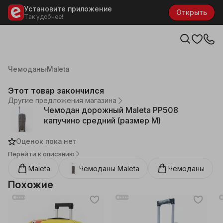
Установите приложение
Открыть
Так удобнее!
Каталог
Галантерея и аксессуары
Сумки и чемоданы
Чемоданы
Maleta
Этот товар закончился
Другие предложения магазина
Чемодан дорожный Maleta PP508
капучино средний (размер M)
Оценок пока нет
Перейти к описанию
Maleta
Чемоданы
Maleta
Чемоданы
Похожие