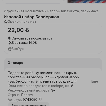
Каталог
Детские товары
Игрушечная косметика и наборы визажиста, парикмахера
Игровой набор Барбершоп
Оценок пока нет
22,00 ƃ
Самовывоз
послезавтра
Доставка
14.08
БелРус
О товаре
Подарите ребёнку возможность открыть 
собственный барбершоп — игровой набор 
«Барбершоп» из 8 предметов создан для 
Ещё
увлекательных сюжетно-ролевых игр. Это отличный 
Количество предметов в наборе, шт
:
8
подарок для мальчика от 3 лет, который любит 
Рекомендуемый возраст
:
3+
примерять на себя роль мастера и придумывать 
Страна
:
Россия
интересные игровые сценарии.

Артикул
:
9743050
Все характеристики