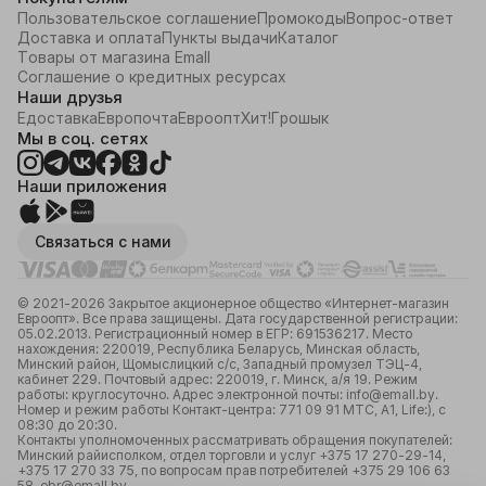
Пользовательское соглашение
Промокоды
Вопрос-ответ
Доставка и оплата
Пункты выдачи
Каталог
Товары от магазина Emall
Соглашение о кредитных ресурсах
Наши друзья
Едоставка
Европочта
Евроопт
Хит!
Грошык
Мы в соц. сетях
Наши приложения
Связаться с нами
© 2021-2026 Закрытое акционерное общество «Интернет-магазин
Евроопт». Все права защищены. Дата государственной регистрации:
05.02.2013. Регистрационный номер в ЕГР: 691536217. Место
нахождения: 220019, Республика Беларусь, Минская область,
Минский район, Щомыслицкий с/с, Западный промузел ТЭЦ-4,
кабинет 229. Почтовый адрес: 220019, г. Минск, а/я 19. Режим
работы: круглосуточно. Адрес электронной почты: info@emall.by.
Номер и режим работы Контакт-центра: 771 09 91 МТС, А1, Life:), с
08:30 до 20:30.
Контакты уполномоченных рассматривать обращения покупателей:
Минский райисполком, отдел торговли и услуг +375 17 270-29-14,
+375 17 270 33 75, по вопросам прав потребителей +375 29 106 63
58, obr@emall.by.