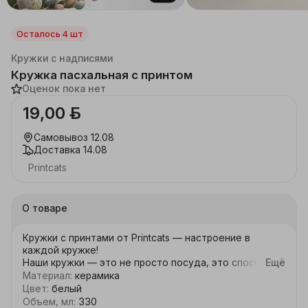
Осталось 4 шт
Каталог
Товары для праздника
Кружки с надписями
Кружка пасхальная с принтом
Оценок пока нет
19,00 ƃ
Самовывоз
12.08
Доставка
14.08
Printcats
О товаре
Кружки с принтами от Printcats — настроение в 
каждой кружке!

Наши кружки — это не просто посуда, это способ 
Ещё
выразить себя! Яркие принты, стильные рисунки, 
Материал
:
керамика
остроумные надписи и милые персонажи подойдут 
Цвет
:
белый
для любого события:

Объем, мл
:
330