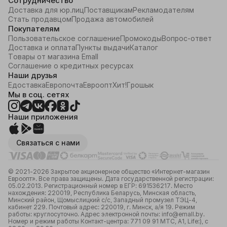
Сотрудничество
Доставка для юр.лиц
Поставщикам
Рекламодателям
Стать продавцом
Продажа автомобилей
Покупателям
Пользовательское соглашение
Промокоды
Вопрос-ответ
Доставка и оплата
Пункты выдачи
Каталог
Товары от магазина Emall
Соглашение о кредитных ресурсах
Наши друзья
Едоставка
Европочта
Евроопт
Хит!
Грошык
Мы в соц. сетях
Наши приложения
Связаться с нами
© 2021-2026 Закрытое акционерное общество «Интернет-магазин
Евроопт». Все права защищены. Дата государственной регистрации:
05.02.2013. Регистрационный номер в ЕГР: 691536217. Место
нахождения: 220019, Республика Беларусь, Минская область,
Минский район, Щомыслицкий с/с, Западный промузел ТЭЦ-4,
кабинет 229. Почтовый адрес: 220019, г. Минск, а/я 19. Режим
работы: круглосуточно. Адрес электронной почты: info@emall.by.
Номер и режим работы Контакт-центра: 771 09 91 МТС, А1, Life:), с