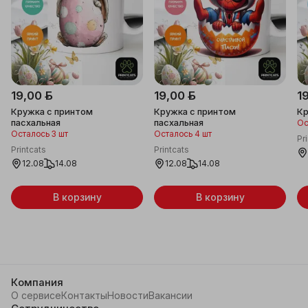
19,00 ƃ
19,00 ƃ
1
Кружка с принтом
Кружка с принтом
Кр
пасхальная
пасхальная
Ос
Осталось 3 шт
Осталось 4 шт
Pr
Printcats
Printcats
12.08
14.08
12.08
14.08
В корзину
В корзину
Компания
О сервисе
Контакты
Новости
Вакансии