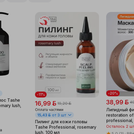
Беларусь
-20%
-11%
лос Tashe
38,99 ƃ
4
16,99 ƃ
19,20 ƃ
mary lush,
Липидный филл
Оплата частями
15,43 ƃ
от 3 шт
restoration o
professional,
Пилинг для кожи головы
Осталось 2 ш
Tashe Professional, rosemary
ра
lush, 100 мл
5.0
(3)
BBe