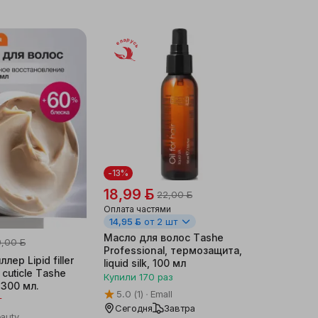
Беларусь
-13%
18,99 ƃ
22,00 ƃ
Оплата частями
14,95 ƃ
от 2 шт
Масло для волос Tashe
9,00 ƃ
Professional, термозащита,
ер Lipid filler
liquid silk, 100 мл
f cuticle Tashe
Купили
170
раз
 300 мл.
5.0
(1)
Emall
т
Сегодня
Завтра
auty