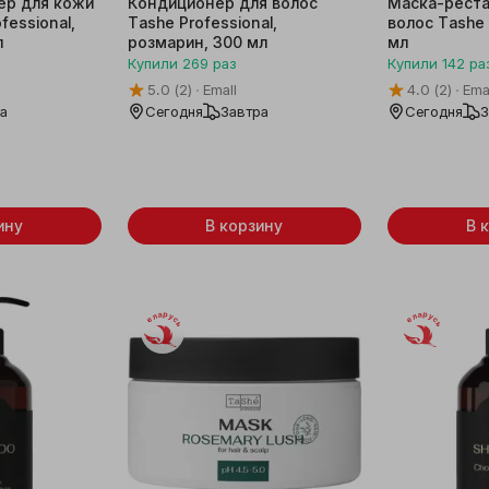
ер для кожи
Кондиционер для волос
Маска-реста
fessional,
Tashe Professional,
волос Tashe 
л
розмарин, 300 мл
мл
Купили
269
раз
Купили
142
ра
5.0
(2)
Emall
4.0
(2)
Ema
ра
Сегодня
Завтра
Сегодня
З
ину
В корзину
В 
Беларусь
Беларусь