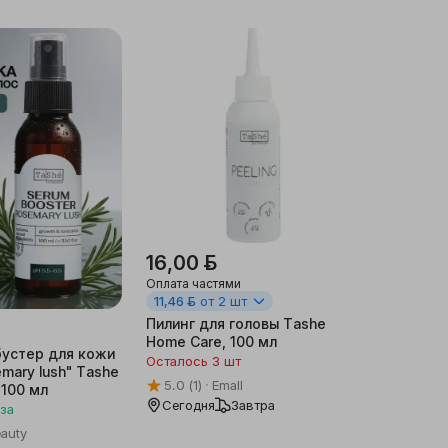
16,00 ƃ
Оплата частями
11,46 ƃ
от 2 шт
Пилинг для головы Tashe
Home Care, 100 мл
устер для кожи
Осталось 3 шт
mary lush" Tashe
5.0
(1)
Emall
 100 мл
Сегодня
Завтра
за
auty