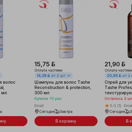
Беларусь
Беларусь
15,75 ƃ
21,90 ƃ
Оплата частями
Оплата частям
14,38 ƃ
от 2 шт
20,85 ƃ
от 2
я волос
Шампунь для волос Tashe
Спрей для у
al,
Reconstruction & protection,
Tashe Profes
0 мл
300 мл
текстурирующ
Купили
75
раз
Осталось 3 ш
Emall
5.0
(1)
Emal
ра
Сегодня
Завтра
Сегодня
З
ину
В корзину
В 