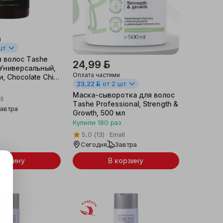
и
шт
 волос Tashe
24,99 ƃ
 Универсальный,
Оплата частями
 Chocolate Chili,
23,22 ƃ
от 2 шт
з
Маска-сыворотка для волос
ll
Tashe Professional, Strength &
автра
Growth, 500 мл
Купили
180
раз
5.0
(13)
Emall
Сегодня
Завтра
корзину
В корзину
Беларусь