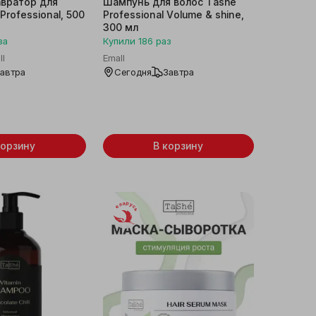
вратор для
Шампунь для волос Tashe
Professional, 500
Professional Volume & shine,
300 мл
за
Купили
186
раз
ll
Emall
автра
Сегодня
Завтра
корзину
В корзину
Беларусь