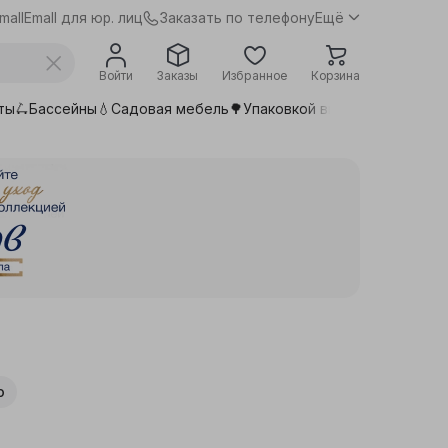
Заказать по телефону
mall
Emall для юр. лиц
Ещё
Войти
Заказы
Избранное
Корзина
ты🛴
Бассейны💧
Садовая мебель🌳
Упаковкой выгоднее📦
Сдела
о