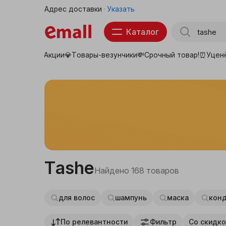
Адрес доставки
Указать
Каталог
Акции💎
Товары-везунчики💸
Срочный товар!⏰
Уцен
Товары для школы
Тов
Продукты
Бытовая техника
Электроника
Аптека
Tashe
Найдено
168 товаров
Детские товары
для волос
шампунь
маска
кон
Товары для животных
По релевантности
Фильтр
Со скидко
Красота, здоровье