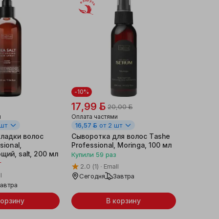
Беларусь
-10%
17,99 ƃ
20,00 ƃ
и
Оплата частями
 шт
16,57 ƃ
от 2 шт
кладки волос
Сыворотка для волос Tashe
sional,
Professional, Moringa, 100 мл
ий, salt, 200 мл
Купили
59
раз
т
2.0
(1)
Emall
l
Сегодня
Завтра
автра
корзину
В корзину