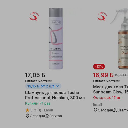
Беларусь
Беларусь
-13%
17,05 ƃ
16,99 ƃ
19,59 ƃ
Оплата частями
Оплата частями
16,15 ƃ
от 2 шт
Мист для тела T
Sunbeam Glow, 1
Шампунь для волос Tashe
Professional, Nutrition, 300 мл
Осталось 17 шт
Купили
71
раз
Emall
5.0
(1)
Emall
Сегодня
Завт
Сегодня
Завтра