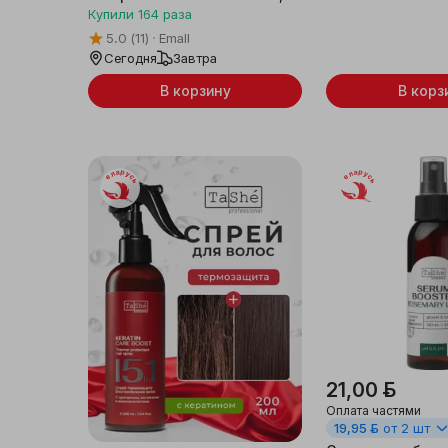
50 мл
Купили
164
раза
5.0
(11)
Emall
Женская одежда и
аксессуары
Сегодня
Завтра
В корзину
В корз
Мужская одежда и
аксессуары
Детская одежда
Беларусь
Беларусь
Обувь
Галантерея и
аксессуары
Товары для праздника
Уцененные товары
21,00 ƃ
Оплата частями
Новогодние товары
19,95 ƃ
от 2 шт