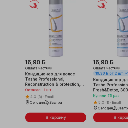
Беларусь
Беларусь
16,90 ƃ
16,90 ƃ
Оплата частями
Оплата частями
16,38 ƃ
от 2 шт
Кондиционер для волос
Tashe Professional,
Кондиционер дл
Reconstruction & protection,
Tashe Profession
300 мл
Осталась 1 шт
Fresh&Detox, 30
Купили
75
раз
4.0
(3)
Emall
Сегодня
Завтра
5.0
(1)
Emall
Сегодня
Завт
В корзину
В корз