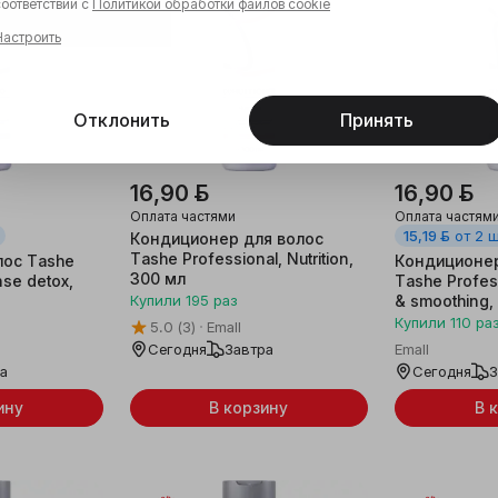
соответствии с
Политикой обработки файлов cookie
Настроить
Отклонить
Принять
16,90 ƃ
16,90 ƃ
Оплата частями
Оплата частям
15,19 ƃ
от 2 
Кондиционер для волос
Tashe Professional, Nutrition,
лос Tashe
Кондиционер
300 мл
nse detox,
Tashe Profess
Купили
195
раз
& smoothing,
Купили
110
ра
5.0
(3)
Emall
Сегодня
Завтра
Emall
ра
Сегодня
З
ину
В корзину
В 