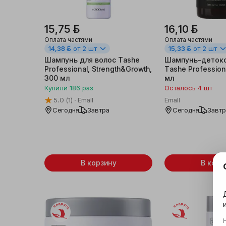
15,75 ƃ
16,10 ƃ
Оплата частями
Оплата частями
14,38 ƃ
от 2 шт
15,33 ƃ
от 2 шт
Шампунь для волос Tashe
Шампунь-детокс
Professional, Strength&Growth,
Tashe Profession
300 мл
мл
Купили
186
раз
Осталось 4 шт
5.0
(1)
Emall
Emall
Сегодня
Завтра
Сегодня
Завт
В корзину
В корз
Беларусь
Беларусь