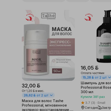
Бытовая химия,
Беларусь
Беларусь
хозтовары
Дача, сад
Мебель
Интерьер, посуда
Стройка, ремонт
16,05 ƃ
Оплата частями
Спорт, туризм
15,28 ƃ
от 2 шт
Шампунь для во
32,00 ƃ
Досуг и хобби
Professional Rose
От
1,20 ƃ
в мес.
300 мл
26,62 ƃ
от 2 шт
Купили
381
раз
Книги и канцелярия
Маска для волос Tashe
3.7
(3)
Emall
Professional, мгновенное
Сегодня
Завт
Автотовары
экспресс-восстановление,