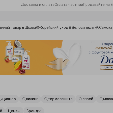
Доставка и оплата
Оплата частями
Продавайте на E
ённый товар🔥
Школа📚
Корейский уход🧴
Велосипеды 🚲
Самока
ары для школы
диционер
пилинг
термозащита
спрей
масл
й
Цена
Бренд