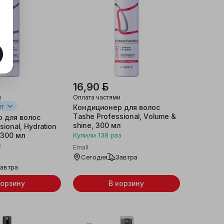
16,90 ƃ
и
Оплата частями
шт
Кондиционер для волос
Tashe Professional, Volume &
 для волос
shine, 300 мл
ional, Hydration
 300 мл
Купили
138
раз
з
Emall
Сегодня
Завтра
автра
корзину
В корзину