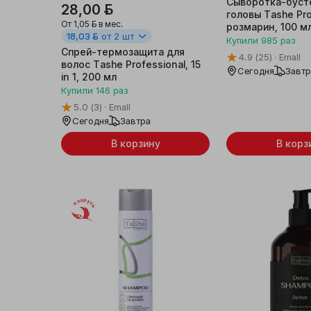
Сыворотка-буст
28,00 ƃ
головы Tashe Pro
От
1,05 ƃ
в мес.
розмарин, 100 м
18,03 ƃ
от 2 шт
Купили
985
раз
Спрей-термозащита для
4.9
(25)
Emall
волос Tashe Professional, 15
Сегодня
Завт
in 1, 200 мл
Купили
146
раз
5.0
(3)
Emall
Сегодня
Завтра
В корзину
В корз
Беларусь