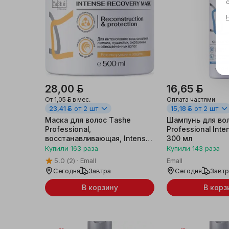
28,00 ƃ
16,65 ƃ
От
1,05 ƃ
в мес.
Оплата частями
23,41 ƃ
от 2 шт
15,18 ƃ
от 2 шт
Маска для волос Tashe
Шампунь для во
Professional,
Professional Inte
восстанавливающая, Intense
300 мл
Recovery, 500 мл
Купили
163
раза
Купили
143
раза
5.0
(2)
Emall
Emall
Сегодня
Завтра
Сегодня
Завт
В корзину
В корз