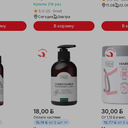
Купили
219
раз
11.08
12.0
5.0
(2)
Emall
Сегодня
Завтра
ину
В корзину
В 
Беларусь
Беларусь
18,00 ƃ
30,00 ƃ
Оплата частями
От
1,13 ƃ
в мес.
15,19 ƃ
от 2 шт
19,77 ƃ
от 2 