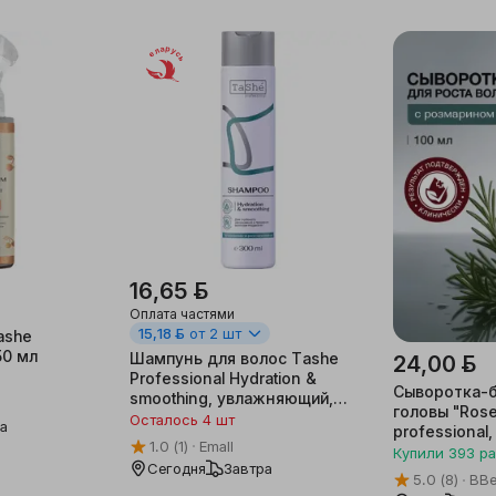
Беларусь
16,65 ƃ
Оплата частями
15,18 ƃ
от 2 шт
ashe
50 мл
Шампунь для волос Tashe
24,00 ƃ
Professional Hydration &
Сыворотка-б
smoothing, увлажняющий,
головы "Rose
300 мл
Осталось 4 шт
ра
professional,
1.0
(1)
Emall
Купили
393
ра
Сегодня
Завтра
5.0
(8)
BBe