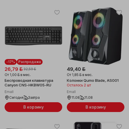
-17%
Распродажа
26,79 ƃ
49,40 ƃ
32,59 ƃ
От
1,00 ƃ
в мес.
От
1,85 ƃ
в мес.
Беспроводная клавиатура
Колонки Qumo Blade, AS001
Canyon CNS-HKBW05-RU
Осталось 2 шт
Emall
Emall
Сегодня
Завтра
11.08
11.08
В корзину
В корзину