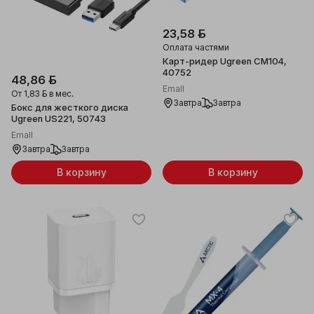
23,58 ƃ
Оплата частями
Карт-ридер Ugreen CM104,
40752
48,86 ƃ
Emall
От
1,83 ƃ
в мес.
Завтра
Завтра
Бокс для жесткого диска
Ugreen US221, 50743
Emall
Завтра
Завтра
В корзину
В корзину