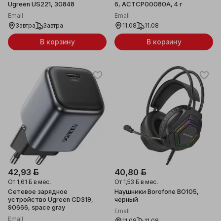
Ugreen US221, 30848
6, ACTCP00080A, 4 г
Emall
Emall
Завтра
Завтра
11.08
11.08
В корзину
В корзину
42,93 ƃ
40,80 ƃ
От
1,61 ƃ
в мес.
От
1,53 ƃ
в мес.
Сетевое зарядное
Наушники Borofone BO105,
устройство Ugreen CD319,
черный
90666, space gray
Emall
Emall
11.08
11.08