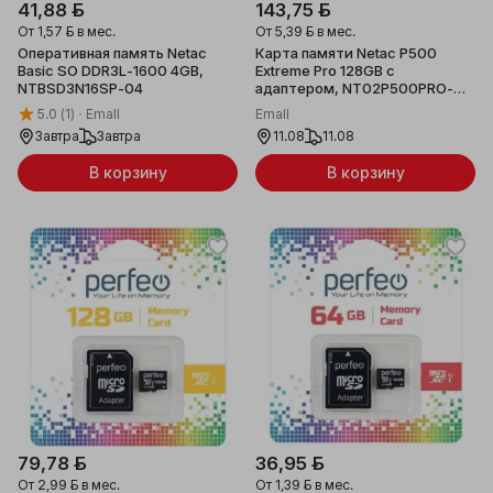
41,88 ƃ
143,75 ƃ
От
1,57 ƃ
в мес.
От
5,39 ƃ
в мес.
Оперативная память Netac
Карта памяти Netac P500
Basic SO DDR3L-1600 4GB,
Extreme Pro 128GB с
NTBSD3N16SP-04
адаптером, NT02P500PRO-
128G-R
5.0
(1)
Emall
Emall
Завтра
Завтра
11.08
11.08
В корзину
В корзину
79,78 ƃ
36,95 ƃ
От
2,99 ƃ
в мес.
От
1,39 ƃ
в мес.