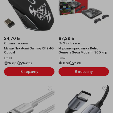
24,70 ƃ
87,29 ƃ
Оплата частями
От
3,27 ƃ
в мес.
Мышь Nakatomi Gaming RF 2.4G
Игровая приставка Retro
Optical
Genesis Sega Modern, 300 игр
Emall
Emall
Завтра
Завтра
11.08
11.08
В корзину
В корзину