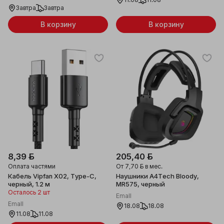
Завтра
Завтра
В корзину
В корзину
8,39 ƃ
205,40 ƃ
Оплата частями
От
7,70 ƃ
в мес.
Кабель Vipfan X02, Type-C,
Наушники A4Tech Bloody,
черный, 1.2 м
MR575, черный
Осталось 2 шт
Emall
Emall
18.08
18.08
11.08
11.08