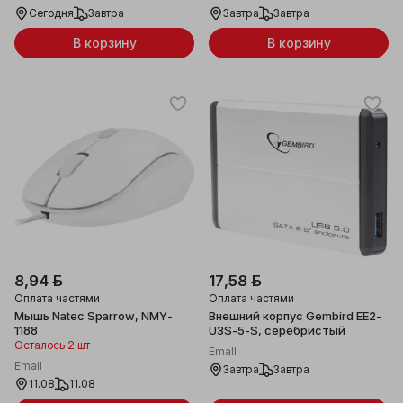
Сегодня
Завтра
Завтра
Завтра
В корзину
В корзину
8,94 ƃ
17,58 ƃ
Оплата частями
Оплата частями
Мышь Natec Sparrow, NMY-
Внешний корпус Gembird EE2-
1188
U3S-5-S, серебристый
Осталось 2 шт
Emall
Emall
Завтра
Завтра
11.08
11.08