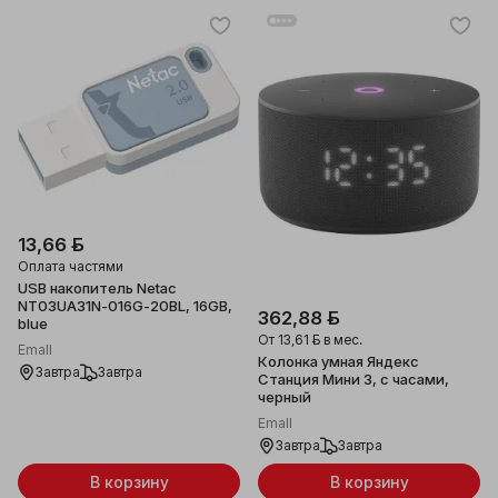
13,66 ƃ
Оплата частями
USB накопитель Netac
NT03UA31N-016G-20BL, 16GB,
362,88 ƃ
blue
От
13,61 ƃ
в мес.
Emall
Колонка умная Яндекс
Завтра
Завтра
Станция Мини 3, с часами,
черный
Emall
Завтра
Завтра
В корзину
В корзину