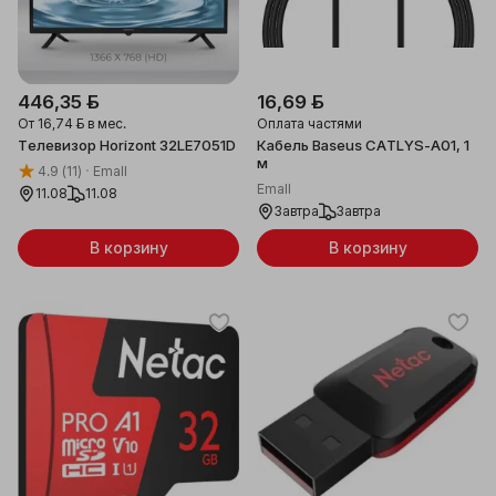
446,35 ƃ
16,69 ƃ
От
16,74 ƃ
в мес.
Оплата частями
Телевизор Horizont 32LE7051D
Кабель Baseus CATLYS-A01, 1
м
4.9
(11)
Emall
Emall
11.08
11.08
Завтра
Завтра
В корзину
В корзину