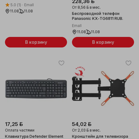
228,36 ƃ
5.0
(1)
Emall
От
8,56 ƃ
в мес.
11.08
11.08
Беспроводной телефон
Panasonic KX-TG6811 RUB.
Emall
11.08
11.08
В корзину
В корзину
Беларусь
17,25 ƃ
54,02 ƃ
Оплата частями
От
2,03 ƃ
в мес.
Клавиатура Defender Element
Кронштейн для телевизора