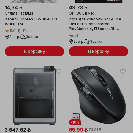
14,34 ƃ
49,73 ƃ
Оплата частями
От
1,86 ƃ
в мес.
Кабель Ugreen US288-60131
Игра для консоли Sony The
White, 1 м
Last of Us Remastered,
PlayStation 4, EU pack, RU
5.0
(1)
Emall
version
Emall
Завтра
Завтра
Завтра
Завтра
В корзину
В корзину
-10%
3 647,62 ƃ
65,99 ƃ
73,91 ƃ