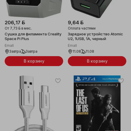
206,17 ƃ
9,64 ƃ
От
7,73 ƃ
в мес.
Оплата частями
Сушка для филамента Creality
Зарядное устройство Atomic
Space Pi Plus
U2, 1USB, 1A, черный
Emall
Emall
Завтра
Завтра
11.08
11.08
В корзину
В корзину