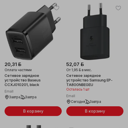
20,31 ƃ
52,07 ƃ
Оплата частями
От
1,95 ƃ
в мес.
Сетевое зарядное
Сетевое зарядное
устройство Baseus
устройство Samsung EP-
CCXJ010201, black
TA800NBEGEU
Осталась 1 шт
Emall
Emall
Завтра
Завтра
Сегодня
Завтра
В корзину
В корзину