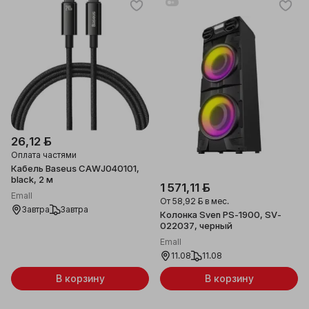
26,12 ƃ
Оплата частями
Кабель Baseus CAWJ040101,
black, 2 м
1 571,11 ƃ
Emall
От
58,92 ƃ
в мес.
Завтра
Завтра
Колонка Sven PS-1900, SV-
022037, черный
Emall
11.08
11.08
В корзину
В корзину