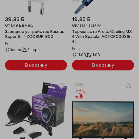
39,83 ƃ
19,85 ƃ
От
1,49 ƃ
в мес.
Оплата частями
Зарядное устройство Baseus
Термопаста Arctic Cooling MX-
Super Si, TZCCSUP-B02
4 With Spatula, ACTCP00031B,
4 г
Emall
Emall
Завтра
Завтра
11.08
11.08
В корзину
В корзину
Беларусь