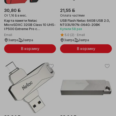
30,80 ƃ
21,55 ƃ
От
1,16 ƃ
в мес.
Оплата частями
Карта памяти Netac
USB Flash Netac 64GB USB 2.0,
MicroSDXC 32GB Class 10 UHS-
NT03U197N-064G-20BK
I P500 Extreme Pro с
Купили
58
раз
адаптером, NT02P500PRO-
Emall
5.0
(2)
Emall
032G-R
Завтра
Завтра
Завтра
Завтра
В корзину
В корзину