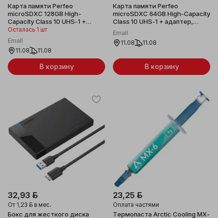
Карта памяти Perfeo
Карта памяти Perfeo
microSDXC 128GB High-
microSDXC 64GB High-Capacity
Capacity Class 10 UHS-1 +
Class 10 UHS-1 + адаптер,
адаптер, PF128GMCSX10U1A
PF64GMCSX10U1A
Осталась 1 шт
Emall
Emall
11.08
11.08
11.08
11.08
В корзину
В корзину
32,93 ƃ
23,25 ƃ
От
1,23 ƃ
в мес.
Оплата частями
Бокс для жесткого диска
Термопаста Arctic Cooling MX-