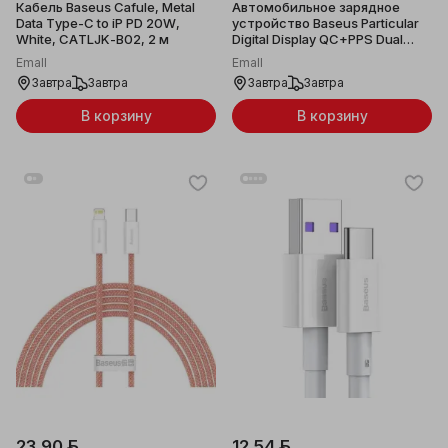
Кабель Baseus Cafule, Metal
Автомобильное зарядное
Data Type-C to iP PD 20W,
устройство Baseus Particular
White, CATLJK-B02, 2 м
Digital Display QC+PPS Dual
Quick Charger Car Charger
Emall
Emall
65W U+C Gray, CCKX-C0G
Завтра
Завтра
Завтра
Завтра
В корзину
В корзину
23,90 ƃ
12,54 ƃ