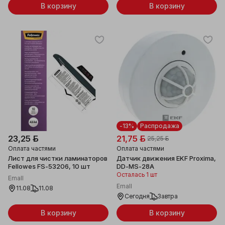
В корзину
В корзину
-13%
Распродажа
23,25 ƃ
21,75 ƃ
25,25 ƃ
Оплата частями
Оплата частями
Лист для чистки ламинаторов
Датчик движения EKF Proxima,
Fellowes FS-53206, 10 шт
DD-MS-28A
Осталась 1 шт
Emall
Emall
11.08
11.08
Сегодня
Завтра
В корзину
В корзину