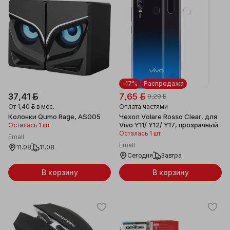
-17%
Распродажа
37,41 ƃ
7,65 ƃ
9,29 ƃ
От
1,40 ƃ
в мес.
Оплата частями
Колонки Qumo Rage, AS005
Чехол Volare Rosso Clear, для
Vivo Y11/ Y12/ Y17, прозрачный
Осталась 1 шт
Осталась 1 шт
Emall
Emall
11.08
11.08
Сегодня
Завтра
В корзину
В корзину