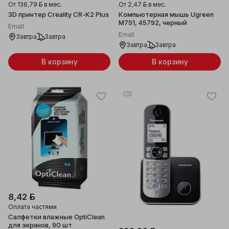
От
136,79 ƃ
в мес.
От
2,47 ƃ
в мес.
3D принтер Creality CR-K2 Plus
Компьютерная мышь Ugreen
M751, 45792, черный
Emall
Emall
Завтра
Завтра
Завтра
Завтра
В корзину
В корзину
8,42 ƃ
Оплата частями
Салфетки влажные OptiClean
для экранов, 90 шт