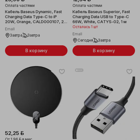
Оплата частями
Оплата частями
Кабель Baseus Dynamic, Fast
Кабель Baseus Superior, Fast
Charging Data Type-C to iP
Charging Data USB to Type-C
20W, Orange, CALD000107, 2
66W, White, CATYS-02, 1 м
м
Осталась 1 шт
Emall
Emall
Завтра
Завтра
Сегодня
Завтра
В корзину
В корзину
52,25 ƃ
От
1,96 ƃ
в мес.