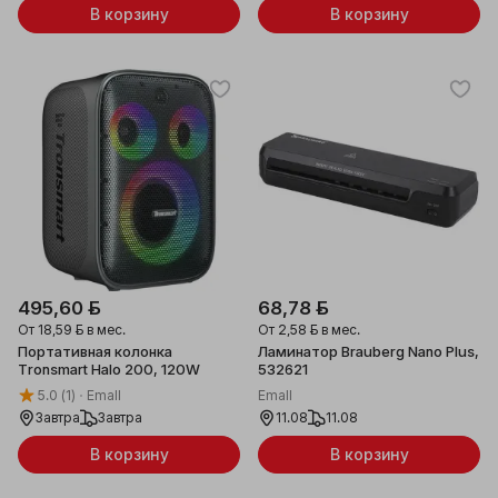
В корзину
В корзину
495,60 ƃ
68,78 ƃ
От
18,59 ƃ
в мес.
От
2,58 ƃ
в мес.
Портативная колонка
Ламинатор Brauberg Nano Plus,
Tronsmart Halo 200, 120W
532621
5.0
(1)
Emall
Emall
Завтра
Завтра
11.08
11.08
В корзину
В корзину