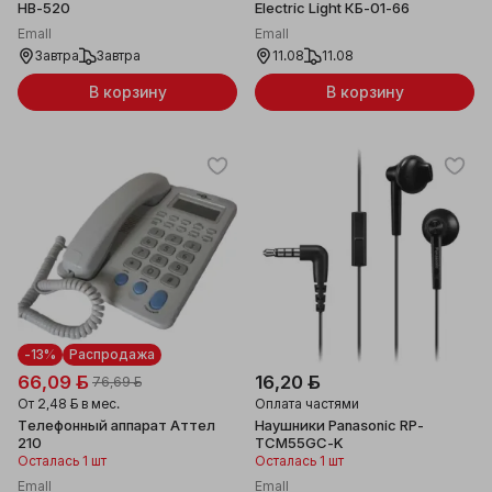
HB-520
Electric Light КБ-01-66
Emall
Emall
Завтра
Завтра
11.08
11.08
В корзину
В корзину
-13%
Распродажа
66,09 ƃ
16,20 ƃ
76,69 ƃ
От
2,48 ƃ
в мес.
Оплата частями
Телефонный аппарат Аттел
Наушники Panasonic RP-
210
TCM55GC-K
Осталась 1 шт
Осталась 1 шт
Emall
Emall