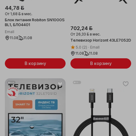
44,78 ƃ
От
1,68 ƃ
в мес.
Блок питания Robiton SN1000S
BL1, БЛ04401
702,24 ƃ
Emall
От
26,33 ƃ
в мес.
11.08
11.08
Телевизор Horizont 43LE7052D
5.0
(2)
Emall
11.08
11.08
В корзину
В корзину
Беларусь