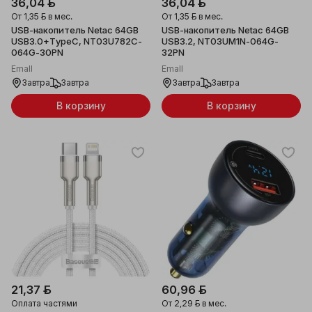
36,04 ƃ
36,04 ƃ
От
1,35 ƃ
в мес.
От
1,35 ƃ
в мес.
USB-накопитель Netac 64GB
USB-накопитель Netac 64GB
USB3.0+TypeC, NT03U782C-
USB3.2, NT03UM1N-064G-
064G-30PN
32PN
Emall
Emall
Завтра
Завтра
Завтра
Завтра
В корзину
В корзину
21,37 ƃ
60,96 ƃ
Оплата частями
От
2,29 ƃ
в мес.