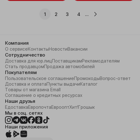
1
2
3
4
...
Компания
О сервисе
Контакты
Новости
Вакансии
Сотрудничество
Доставка для юр.лиц
Поставщикам
Рекламодателям
Стать продавцом
Продажа автомобилей
Покупателям
Пользовательское соглашение
Промокоды
Вопрос-ответ
Доставка и оплата
Пункты выдачи
Каталог
Товары от магазина Emall
Соглашение о кредитных ресурсах
Наши друзья
Едоставка
Европочта
Евроопт
Хит!
Грошык
Мы в соц. сетях
Наши приложения