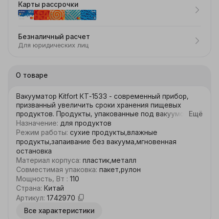
Карты рассрочки
Безналичный расчет
Для юридических лиц
О товаре
Вакууматор Kitfort КТ-1533 - современный прибор, 
призванный увеличить сроки хранения пищевых 
продуктов. Продукты, упакованные под вакуумом, 
Ещё
сохраняют свежесть и не портятся существенно 
Назначение
:
для продуктов
дольше по сравнению с обычными условиями 
Режим работы
:
сухие продукты,влажные
хранения. У KT-1533 есть режимы для 
продукты,запаивание без вакуума,мгновенная
вакуумирования сухих и влажных продуктов. В 
остановка
пакеты можно упаковывать жидкие и твёрдые 
Материал корпуса
:
пластик,металл
продукты, а также непищевые предметы. Для 
Совместимая упаковка
:
пакет,рулон
туристических и бытовых нужд в вакуумный пакет 
Мощность, Вт
:
110
можно поместить деньги, таблетки, украшения и 
Страна
:
Китай
другое. Режим запечатывания позволит запечатать 
Артикул
:
1742970
пакет без предварительной откачки воздуха. 
Понятная световая индикация сообщит о 
Все характеристики