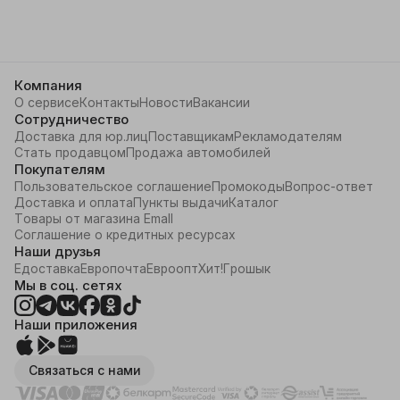
Компания
О сервисе
Контакты
Новости
Вакансии
Сотрудничество
Доставка для юр.лиц
Поставщикам
Рекламодателям
Стать продавцом
Продажа автомобилей
Покупателям
Пользовательское соглашение
Промокоды
Вопрос-ответ
Доставка и оплата
Пункты выдачи
Каталог
Товары от магазина Emall
Соглашение о кредитных ресурсах
Наши друзья
Едоставка
Европочта
Евроопт
Хит!
Грошык
Мы в соц. сетях
Наши приложения
Связаться с нами