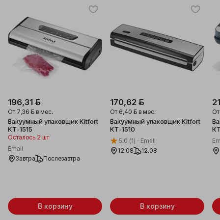
196,31 ƃ
170,62 ƃ
2
От
7,36 ƃ
в мес.
От
6,40 ƃ
в мес.
О
Вакуумный упаковщик Kitfort
Вакуумный упаковщик Kitfort
Ва
KT-1515
KT-1510
КТ
Осталось 2 шт
5.0
(1)
Emall
Em
Emall
12.08
12.08
Завтра
Послезавтра
В корзину
В корзину