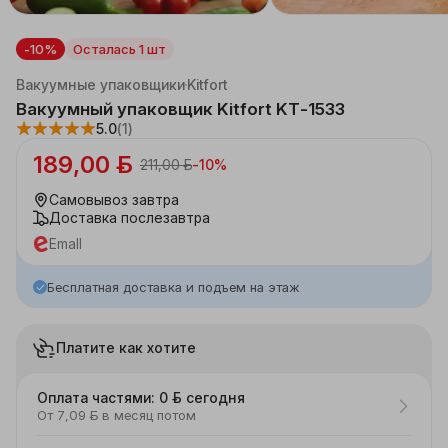
-10%
Осталась 1 шт
Каталог
Бытовая техника
Мелкая техника для кухни
Вакуумные упаковщики
Kitfort
Вакуумный упаковщик Kitfort KT-1533
5.0
(1)
189,00 ƃ
211,00 ƃ
-
10
%
Самовывоз
завтра
Доставка
послезавтра
Emall
Бесплатная доставка и подъем на этаж
Платите как хотите
Оплата частями: 0 ƃ сегодня
От 7,09 ƃ в месяц потом