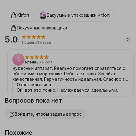
включении, смене и окончании действия. Режим 
«Импульс» поможет откачать нужный объём 
воздуха, без последующего запечатывания пакета. 
Kitfort
Вакуумные упаковщики
Kitfort
Прорезиненные ножки делают устройство более 
устойчивым и не дают скользить по столу во время 
работы. Крышка вакууматора съёмная, а также не 
Вакуумные упаковщики
опрокидывается во время открывания, на торце 
5.0
крышки есть упоры. Резак позволяет отрезать 
1
оценка
1
отзыв
нужное количество плёнки от рулона для 
формирования пакетов необходимой длины. Для 
вакуумирования контейнеров в комплекте к 
Е
устройству идёт шланг с двумя насадками для двух 
елена
26 июля
видов самых распространенных фитингов 
Чудесный аппарат. Реально помогает справляться с
контейнеров.
объемами в морозилке. Работает тихо. Запайка
качественная. Герметичность идеальная. Спасибо за
качество . Отличный помощник
Ответ магазина
Ой, вот это точно. Наслаждаемся идеальными
швами вместе с вами 😌
Вопросов пока нет
Войдите, чтобы задать вопрос
Похожие