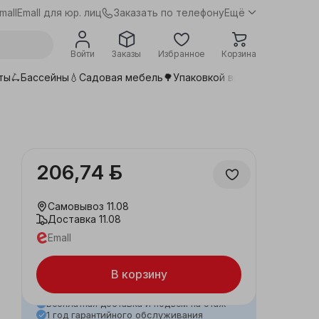
Заказать по телефону
mall
Emall для юр. лиц
Ещё
Войти
Заказы
Избранное
Корзина
ты🛴
Бассейны💧
Садовая мебель🌳
Упаковкой выгоднее📦
Сдела
206,74 ƃ
Самовывоз
11.08
Доставка
11.08
Emall
В корзину
Бесплатная доставка и подъем на этаж
1 год гарантийного обслуживания