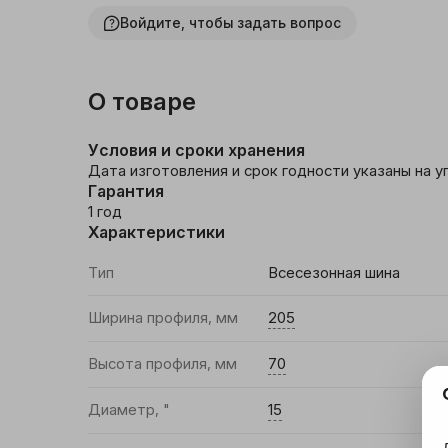
Войдите, чтобы задать вопрос
Женская одежда и
аксессуары
О товаре
Мужская одежда и
аксессуары
Условия и сроки хранения
Детская одежда
Дата изготовления и срок годности указаны на у
Гарантия
Обувь
1 год
Характеристики
Галантерея и
Тип
Всесезонная шина
аксессуары
Ширина профиля, мм
205
Товары для праздника
Высота профиля, мм
70
Уцененные товары
Диаметр, "
15
Новогодние товары