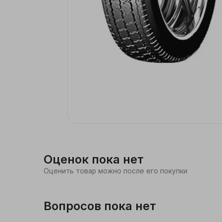
Бытовая химия,
хозтовары
Дача, сад
Мебель
Интерьер, посуда
Стройка, ремонт
Спорт, туризм
Оценок пока нет
Оценить товар можно после его покупки
Досуг и хобби
Книги и канцелярия
Вопросов пока нет
Автотовары