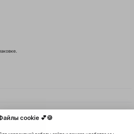
паковке.
Файлы cookie 💕🍪