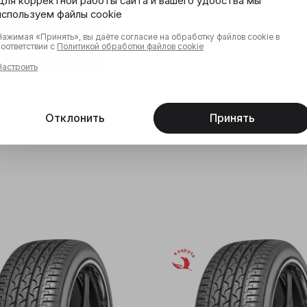
Для корректной работы сайта и вашего удобства мы
используем файлы cookie
Нажимая «Принять», вы даёте согласие на обработку файлов cookie в
соответствии с
Политикой обработки файлов cookie
Настроить
Отклонить
Принять
я область, г. Бобруйск, ш. Минское, дом 4, Беларусь.
Беларусь