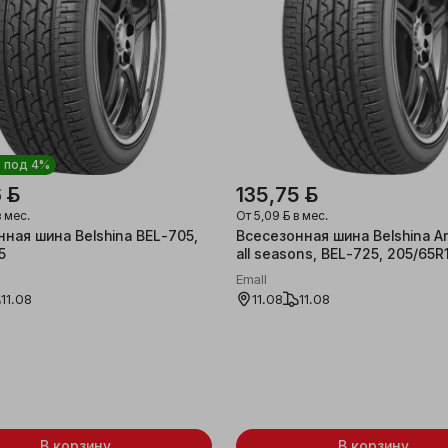
т под 4%
 ƃ
135,75 ƃ
 мес.
От
5,09 ƃ
в мес.
ная шина Belshina BEL-705,
Всесезонная шина Belshina Ar
5
all seasons, BEL-725, 205/65R
Emall
11.08
11.08
11.08
В корзину
В корзину