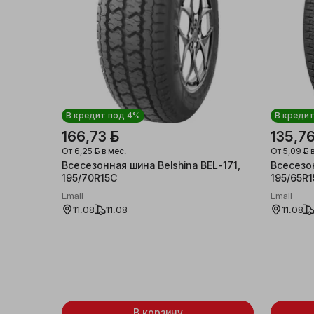
В кредит под 4%
В креди
166,73 ƃ
135,76
От
6,25 ƃ
в мес.
От
5,09 ƃ
в
Всесезонная шина Belshina BEL-171,
Всесезон
195/70R15C
195/65R1
Emall
Emall
11.08
11.08
11.08
В корзину