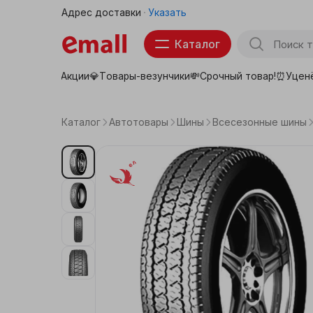
Адрес доставки
Указать
Каталог
Акции💎
Товары-везунчики💸
Срочный товар!⏰
Уцен
Товары для школы
Тов
Продукты
Каталог
Автотовары
Шины
Всесезонные шины
Бытовая техника
Беларусь
Электроника
Аптека
Детские товары
Товары для животных
Красота, здоровье