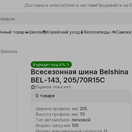
Доставка и оплата
Оплата частями
Продавайте на E
ённый товар🔥
Школа📚
Корейский уход🧴
Велосипеды 🚲
Самока
ары для школы
Belshina
В кредит под 4%
Всесезонная шина Belshina
BEL-143, 205/70R15C
Оценок пока нет
О товаре
Ширина профиля, мм
:
205
Высота профиля, мм
:
70
Тип автомобиля
:
легковой
Индекс нагрузки
:
106
Индекс максимальной скорости
:
Q