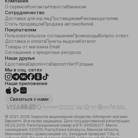
Компания
О сервисе
Контакты
Новости
Вакансии
Сотрудничество
Доставка для юр.лиц
Поставщикам
Рекламодателям
Стать продавцом
Продажа автомобилей
Покупателям
Пользовательское соглашение
Промокоды
Вопрос-ответ
Доставка и оплата
Пункты выдачи
Каталог
Товары от магазина Emall
Соглашение о кредитных ресурсах
Наши друзья
Едоставка
Европочта
Евроопт
Хит!
Грошык
Мы в соц. сетях
Наши приложения
Связаться с нами
© 2021-2026 Закрытое акционерное общество «Интернет-магазин
Евроопт». Все права защищены. Дата государственной регистрации:
05.02.2013. Регистрационный номер в ЕГР: 691536217. Место
нахождения: 220019, Республика Беларусь, Минская область,
Минский район, Щомыслицкий с/с, Западный промузел ТЭЦ-4,