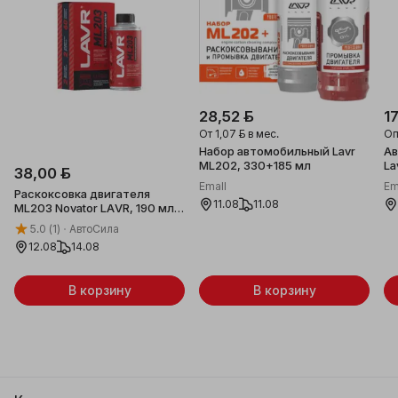
28,52 ƃ
1
От
1,07 ƃ
в мес.
Оп
Набор автомобильный Lavr
Ав
ML202, 330+185 мл
La
38,00 ƃ
пр
Emall
Em
Раскоксовка двигателя
11.08
11.08
ML203 Novator LAVR, 190 мл /
Ln2506
5.0
(1)
АвтоСила
12.08
14.08
В корзину
В корзину