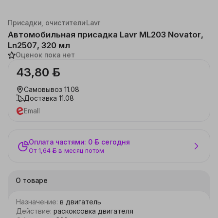
Каталог
Автотовары
Автохимия
Присадки, очистители
Lavr
Автомобильная присадка Lavr ML203 Novator,
Ln2507, 320 мл
Оценок пока нет
43,80 ƃ
Самовывоз
11.08
Доставка
11.08
Emall
Оплата частями: 0 ƃ сегодня
От 1,64 ƃ в месяц потом
О товаре
Назначение
:
в двигатель
Действие
:
раскоксовка двигателя