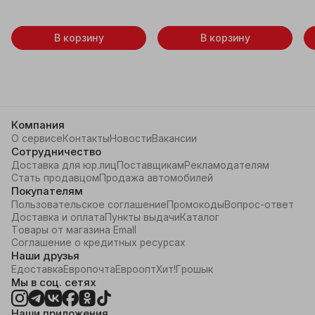
В корзину
В корзину
Компания
О сервисе
Контакты
Новости
Вакансии
Сотрудничество
Доставка для юр.лиц
Поставщикам
Рекламодателям
Стать продавцом
Продажа автомобилей
Покупателям
Пользовательское соглашение
Промокоды
Вопрос-ответ
Доставка и оплата
Пункты выдачи
Каталог
Товары от магазина Emall
Соглашение о кредитных ресурсах
Наши друзья
Едоставка
Европочта
Евроопт
Хит!
Грошык
Мы в соц. сетях
Наши приложения