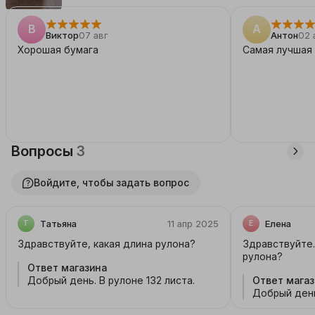
В
А
Виктор
07 авг
Антон
02 
Хорошая бумага
Самая лучшая
Вопросы
3
Войдите, чтобы задать вопрос
Татьяна
11 апр 2025
Елена
Т
Е
Здравствуйте, какая длина рулона?
Здравствуйте.
рулона?
Ответ магазина
Добрый день. В рулоне 132 листа.
Ответ магаз
Добрый день