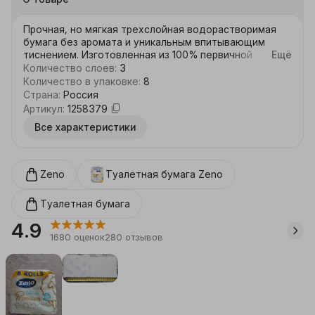
Прочная, но мягкая трехслойная водорастворимая 
бумага без аромата и уникальным впитывающим 
тиснением. Изготовленная из 100% первичной 
Ещё
целлюлозы, деликатно очищает и нежно заботится 
Количество слоев
:
3
о вашей коже. 
Количество в упаковке
:
8
Страна
:
Россия
Артикул
:
1258379
Все характеристики
Zeno
Туалетная бумага
Zeno
Туалетная бумага
4.9
1680
оценок
280
отзывов