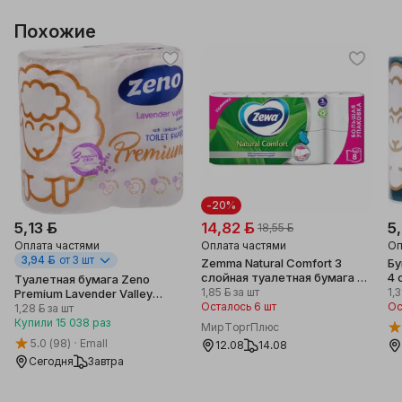
Похожие
-20%
5,13 ƃ
14,82 ƃ
5
18,55 ƃ
Оплата частями
Оплата частями
Оп
3,94 ƃ
от 3 шт
Zemma Natural Comfort 3
Бу
cлойная туалетная бумага 8
4 
Туалетная бумага Zeno
рулонов
1,85 ƃ
за шт
1,3
Premium Lavender Valley
Осталось 6 шт
Ос
трехслойная, 120х98 мм, 4
1,28 ƃ
за шт
рулона
Купили
15 038
раз
МирТоргПлюс
5.0
(98)
Emall
12.08
14.08
Сегодня
Завтра