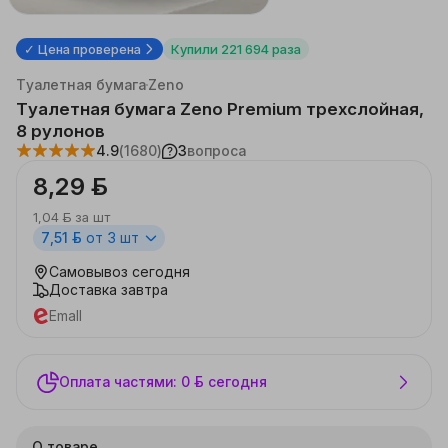
✓ Цена проверена
Купили
221 694
раза
Каталог
Красота, здоровье
Гигиенические средства
Туалетная бумага
Zeno
Туалетная бумага Zeno Premium трехслойная,
8 рулонов
4.9
(1680)
3
вопроса
8,29 ƃ
1,04 ƃ
за шт
7,51 ƃ
от 3 шт
Самовывоз
сегодня
Доставка
завтра
Emall
Оплата частями: 0 ƃ сегодня
О товаре