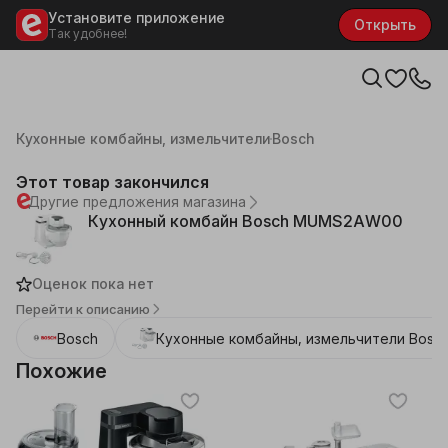
Установите приложение
Открыть
Так удобнее!
Каталог
Бытовая техника
Мелкая техника для кухни
Кухонные комбайны, измельчители
Bosch
Этот товар закончился
Другие предложения магазина
Кухонный комбайн Bosch MUMS2AW00
Оценок пока нет
Перейти к описанию
Bosch
Кухонные комбайны, измельчители
Bosc
Похожие