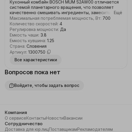
Кухонный комбайн BOSCH MUM S2AW00 отличается 
системой планетарного вращения, что позволяет 
качественно смешивать ингредиенты, замесить 
Ещё
тесто. Мощность комбайна в 700 Вт позволяет 
Максимальная потребляемая мощность, Вт
:
700
производить работы быстро, без особых усилий. 
Количество скоростей
:
4
Такой прибор просто необходим в хозяйстве тех, 
Регулировка мощности
:
Да
кто любит стряпать, но при этом ограничен во 
Емкость чаши
:
3.8
времени. Насадки для миксера помогут вам взбить 
Емкость кувшина
:
1.25
пышный, необыкновенно вкусный крем. Имеется 4 
Страна
:
Словения
скорости с электронной регулировкой. Резиновые 
Артикул
:
1300750
ножки-присоски не позволяют двигаться прибору по 
Все характеристики
столу. Вместительная чаша на 3,8 л позволяет 
приготовить максимально 1.7 л теста.  Ключевые 
преимущества: Защита от перегрузки. Легкая смена 
Вопросов пока нет
насадок. Плавный пуск. Планетарный принцип 
вращения насадок.
Войдите, чтобы задать вопрос
Компания
О сервисе
Контакты
Новости
Вакансии
Сотрудничество
Доставка для юр.лиц
Поставщикам
Рекламодателям