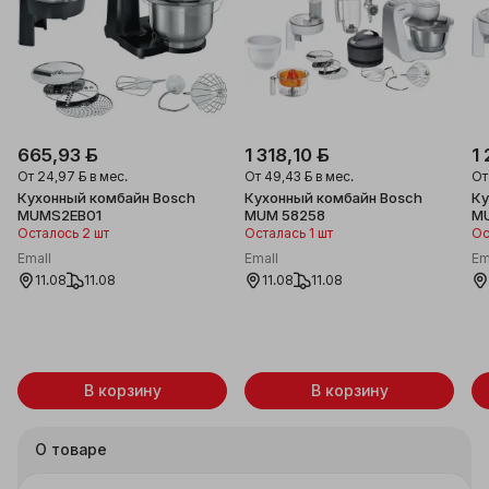
665,93 ƃ
1 318,10 ƃ
1
От
24,97 ƃ
в мес.
От
49,43 ƃ
в мес.
О
Кухонный комбайн Bosch
Кухонный комбайн Bosch
Ку
MUMS2EB01
MUM 58258
M
Осталось 2 шт
Осталась 1 шт
Ос
Emall
Emall
Em
11.08
11.08
11.08
11.08
В корзину
В корзину
О товаре