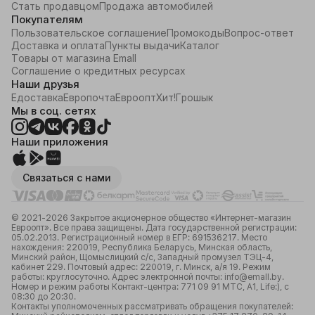
Стать продавцом
Продажа автомобилей
Покупателям
Пользовательское соглашение
Промокоды
Вопрос-ответ
Доставка и оплата
Пункты выдачи
Каталог
Товары от магазина Emall
Соглашение о кредитных ресурсах
Наши друзья
Едоставка
Европочта
Евроопт
Хит!
Грошык
Мы в соц. сетях
Наши приложения
Связаться с нами
© 2021-2026 Закрытое акционерное общество «Интернет-магазин
Евроопт». Все права защищены. Дата государственной регистрации:
05.02.2013. Регистрационный номер в ЕГР: 691536217. Место
нахождения: 220019, Республика Беларусь, Минская область,
Минский район, Щомыслицкий с/с, Западный промузел ТЭЦ-4,
кабинет 229. Почтовый адрес: 220019, г. Минск, а/я 19. Режим
работы: круглосуточно. Адрес электронной почты: info@emall.by.
Номер и режим работы Контакт-центра: 771 09 91 МТС, А1, Life:), с
08:30 до 20:30.
Контакты уполномоченных рассматривать обращения покупателей: