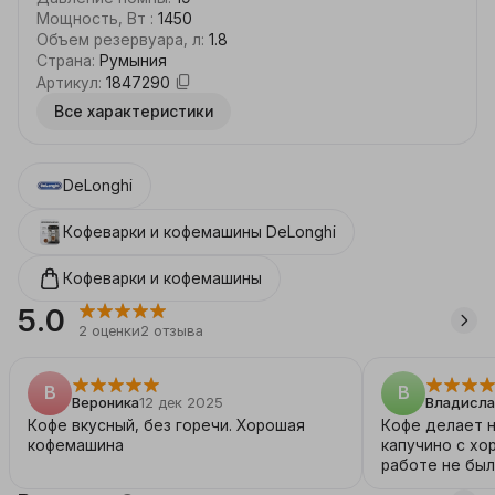
пользователей для персонального удовольствия 
Мощность, Вт
:
1450
нет приград .С новой функцией To Go вы можете 
Объем резервуара, л
:
1.8
взять свой напиток куда угодно. Так же вы можете 
Страна
:
Румыния
выбрать один из трех основных размеров кофейного 
Артикул
:
1847290
напитка, настроив крепость и температуру по 
Все характеристики
своему вкусу.
DeLonghi
Кофеварки и кофемашины
DeLonghi
Кофеварки и кофемашины
5.0
2
оценки
2
отзыва
В
В
Вероника
12 дек 2025
Владисла
Кофе вкусный, без горечи. Хорошая
Кофе делает 
кофемашина
капучино с хо
работе не был
делает качес