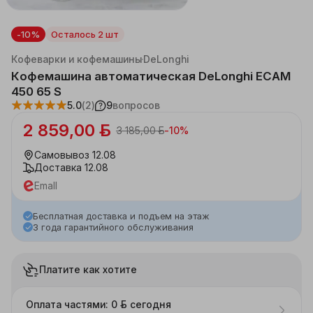
-10%
Осталось 2 шт
Каталог
Бытовая техника
Мелкая техника для кухни
Кофеварки и кофемашины
DeLonghi
Кофемашина автоматическая DeLonghi ECAM
450 65 S
5.0
(2)
9
вопросов
2 859,00 ƃ
3 185,00 ƃ
-
10
%
Самовывоз
12.08
Доставка
12.08
Emall
Бесплатная доставка и подъем на этаж
3 года гарантийного обслуживания
Платите как хотите
Оплата частями: 0 ƃ сегодня