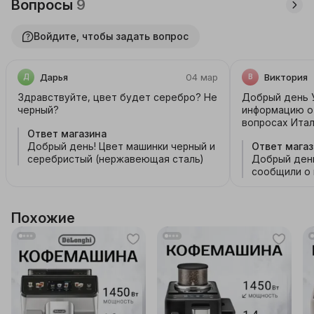
Вопросы
9
Войдите, чтобы задать вопрос
Дарья
04 мар
Виктория
Д
В
Здравствуйте, цвет будет серебро? Не
Добрый день 
черный?
информацию о 
вопросах Итал
Ответ магазина
Румыния, на с
Добрый день! Цвет машинки черный и
Ответ магаз
Италия. Запут
серебристый (нержавеющая сталь)
Добрый день
сообщили о 
Обязательно
производств
Похожие