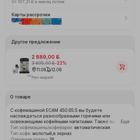
От 107,21 ƃ в месяц потом
Карты рассрочки
Другое предложение
2 889,00 ƃ
3 698,00 ƃ
-
22
%
11.08
12.08
Рич-маркет
О товаре
С кофемашиной ECAM 450.65.S вы будете 
наслаждаться разнообразными горячими или 
освежающими кофейными напитками. Также вы 
Ещё
сможете добавить любимые напитки в избранное и 
Тип кофемашины/кофеварки
:
автоматическая
наслаждаться ими исключительно так как это 
Тип кофе
:
молотый,в зернах
нравится вам, ведь с помощью 4 профилей 
Давление помпы
:
19