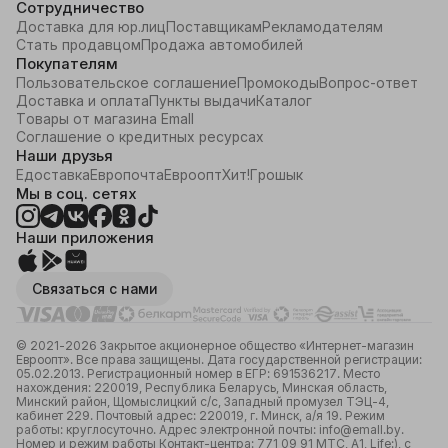
Сотрудничество
Доставка для юр.лиц
Поставщикам
Рекламодателям
Стать продавцом
Продажа автомобилей
Покупателям
Пользовательское соглашение
Промокоды
Вопрос-ответ
Доставка и оплата
Пункты выдачи
Каталог
Товары от магазина Emall
Соглашение о кредитных ресурсах
Наши друзья
Едоставка
Европочта
Евроопт
Хит!
Грошык
Мы в соц. сетях
Наши приложения
Связаться с нами
© 2021-2026 Закрытое акционерное общество «Интернет-магазин
Евроопт». Все права защищены. Дата государственной регистрации:
05.02.2013. Регистрационный номер в ЕГР: 691536217. Место
нахождения: 220019, Республика Беларусь, Минская область,
Минский район, Щомыслицкий с/с, Западный промузел ТЭЦ-4,
кабинет 229. Почтовый адрес: 220019, г. Минск, а/я 19. Режим
работы: круглосуточно. Адрес электронной почты: info@emall.by.
Номер и режим работы Контакт-центра: 771 09 91 МТС, А1, Life:), с