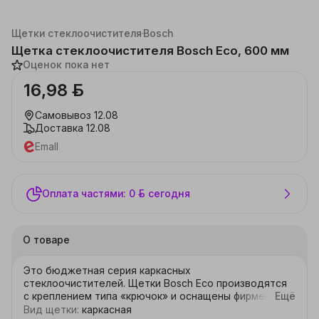
Каталог
Автотовары
Автомобильные аксессуары
Щетки стеклоочистителя
Bosch
Щетка стеклоочистителя Bosch Eco, 600 мм
Оценок пока нет
16,98 ƃ
Самовывоз
12.08
Доставка
12.08
Emall
Оплата частями: 0 ƃ сегодня
О товаре
Это бюджетная серия каркасных 
стеклоочистителей. Щетки Bosch Eco производятся 
с креплением типа «крючок» и оснащены фирменным 
Ещё
адаптером «Quick Clip». Серия сочетает в себе 
Вид щетки
:
каркасная