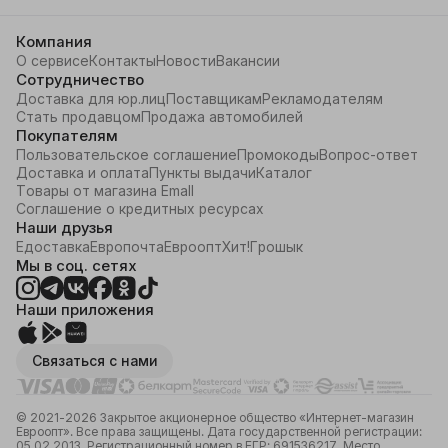
Компания
О сервисе
Контакты
Новости
Вакансии
Сотрудничество
Доставка для юр.лиц
Поставщикам
Рекламодателям
Стать продавцом
Продажа автомобилей
Покупателям
Пользовательское соглашение
Промокоды
Вопрос-ответ
Доставка и оплата
Пункты выдачи
Каталог
Товары от магазина Emall
Соглашение о кредитных ресурсах
Наши друзья
Едоставка
Европочта
Евроопт
Хит!
Грошык
Мы в соц. сетях
Наши приложения
Связаться с нами
© 2021-2026 Закрытое акционерное общество «Интернет-магазин
Евроопт». Все права защищены. Дата государственной регистрации:
05.02.2013. Регистрационный номер в ЕГР: 691536217. Место