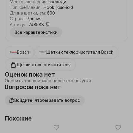
высокое качество и низкую стоимость. Каркасы 
Место крепления
:
спереди
щеток имеют антикоррозийное покрытие и форму, 
Тип крепления
:
Hook (крючок)
уменьшающую подъемную силу.    
Длина щетки, см
:
600
Страна
:
Россия
Артикул
:
248588
Все характеристики
Bosch
Щетки стеклоочистителя
Bosch
Щетки стеклоочистителя
Оценок пока нет
Оценить товар можно после его покупки
Вопросов пока нет
Войдите, чтобы задать вопрос
Похожие