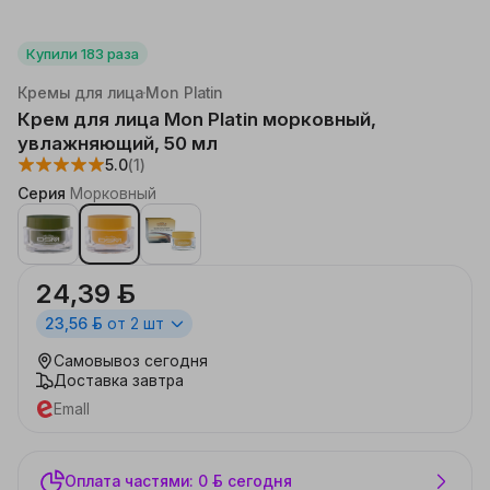
Купили
183
раза
Каталог
Красота, здоровье
Уход за лицом
Кремы для лица
Mon Platin
Крем для лица Mon Platin морковный,
увлажняющий, 50 мл
5.0
(1)
Серия
Морковный
24,39 ƃ
23,56 ƃ
от 2 шт
Самовывоз
сегодня
Доставка
завтра
Emall
Оплата частями: 0 ƃ сегодня