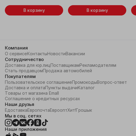
В корзину
В корзину
Компания
О сервисе
Контакты
Новости
Вакансии
Сотрудничество
Доставка для юр.лиц
Поставщикам
Рекламодателям
Стать продавцом
Продажа автомобилей
Покупателям
Пользовательское соглашение
Промокоды
Вопрос-ответ
Доставка и оплата
Пункты выдачи
Каталог
Товары от магазина Emall
Соглашение о кредитных ресурсах
Наши друзья
Едоставка
Европочта
Евроопт
Хит!
Грошык
Мы в соц. сетях
Наши приложения