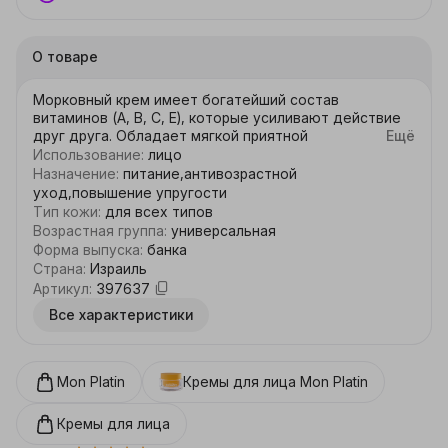
О товаре
Морковный крем имеет богатейший состав 
витаминов (А, В, С, Е), которые усиливают действие 
друг друга. Обладает мягкой приятной 
Ещё
консистенцией и нежной отдушкой. Крем насыщен 
Использование
:
лицо
Минералами и солью Мертвого моря, что 
Назначение
:
питание,антивозрастной
благоприятно влияет на питание кожи и обладает 
уход,повышение упругости
омолаживающим и регенерирующим эффектом. 
Тип кожи
:
для всех типов
Витамины Е, А, С укрепляют мембраны клеток, 
Возрастная группа
:
универсальная
существенно замедляет процесс старения кожи, 
Форма выпуска
:
банка
стимулирует кожное дыхание и кровообращение, 
Страна
:
Израиль
повышают упругость и иммунитет кожи. Масло 
Артикул
:
397637
моркови оказывает противовоспалительное, 
Все характеристики
смягчающее, дезинфицирующее и питательное 
действие. Восстанавливает здоровый цвет кожи, 
препятствует появлению морщин. Для ежедневного 
применения.
Mon Platin
Кремы для лица
Mon Platin
Кремы для лица