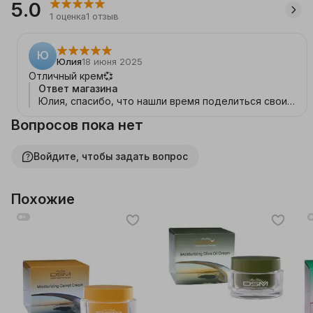
5.0
1
оценка
1
отзыв
Ю
Юлия
18 июня 2025
Отличный крем💞
Ответ магазина
Юлия, спасибо, что нашли время поделиться своим
мнением! 💞 Мы счастливы, что наш крем оправдал
Вопросов пока нет
Ваши ожидания.
Войдите, чтобы задать вопрос
Похожие