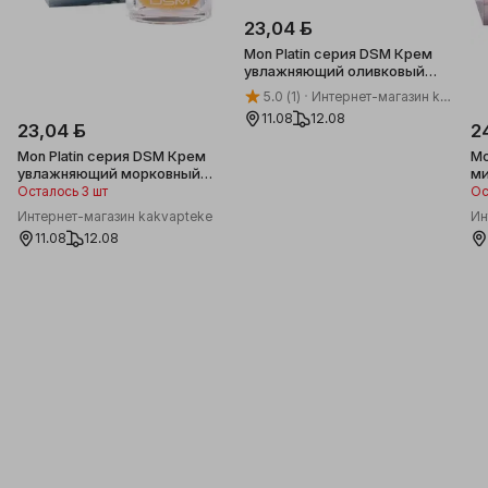
23,04 ƃ
Mon Platin серия DSM Крем
увлажняющий оливковый
для лица, 50мл
5.0
(1)
Интернет-магазин kakvapteke
11.08
12.08
23,04 ƃ
2
Mon Platin серия DSM Крем
Mo
увлажняющий морковный
ми
для лица, 50мл
5
Осталось 3 шт
Ос
Интернет-магазин kakvapteke
Ин
11.08
12.08