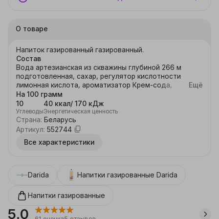
О товаре
Напиток газированный газированный.
Состав
Вода артезианская из скважины глубиной 266 м
подготовленная, сахар, регулятор кислотности
лимонная кислота, ароматизатор Крем-сода,
Ещё
консервант-бензоат натрия, натуральный краситель
На 100 грамм
Карамель.
10
40 ккал/ 170 кДж
Углеводы
Энергетическая ценность
Страна
:
Беларусь
Артикул
:
552744
Все характеристики
Darida
Напитки газированные
Darida
Напитки газированные
5.0
61
оценка
5
отзывов