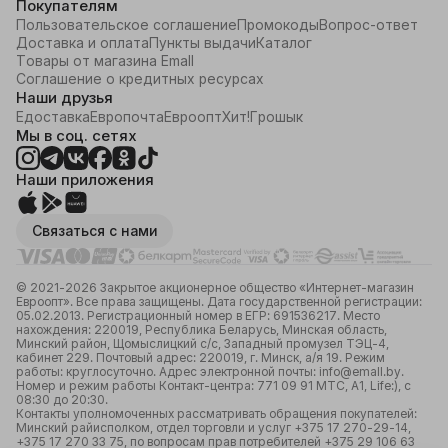
Покупателям
Пользовательское соглашение
Промокоды
Вопрос-ответ
Доставка и оплата
Пункты выдачи
Каталог
Товары от магазина Emall
Соглашение о кредитных ресурсах
Наши друзья
Едоставка
Европочта
Евроопт
Хит!
Грошык
Мы в соц. сетях
Наши приложения
Связаться с нами
© 2021-2026 Закрытое акционерное общество «Интернет-магазин
Евроопт». Все права защищены. Дата государственной регистрации:
05.02.2013. Регистрационный номер в ЕГР: 691536217. Место
нахождения: 220019, Республика Беларусь, Минская область,
Минский район, Щомыслицкий с/с, Западный промузел ТЭЦ-4,
кабинет 229. Почтовый адрес: 220019, г. Минск, а/я 19. Режим
работы: круглосуточно. Адрес электронной почты: info@emall.by.
Номер и режим работы Контакт-центра: 771 09 91 МТС, А1, Life:), с
08:30 до 20:30.
Контакты уполномоченных рассматривать обращения покупателей:
Минский райисполком, отдел торговли и услуг +375 17 270-29-14,
+375 17 270 33 75, по вопросам прав потребителей +375 29 106 63