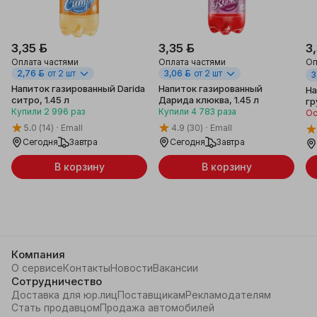
3,35 ƃ
3,35 ƃ
3
Оплата частями
Оплата частями
Оп
2,76 ƃ
от 2 шт
3,06 ƃ
от 2 шт
3
Напиток газированный Darida
Напиток газированный
На
ситро, 1.45 л
Дарида клюква, 1.45 л
гр
Купили
2 996
раз
Купили
4 783
раза
Ос
5.0
(14)
Emall
4.9
(30)
Emall
Сегодня
Завтра
Сегодня
Завтра
В корзину
В корзину
Компания
О сервисе
Контакты
Новости
Вакансии
Сотрудничество
Доставка для юр.лиц
Поставщикам
Рекламодателям
Стать продавцом
Продажа автомобилей