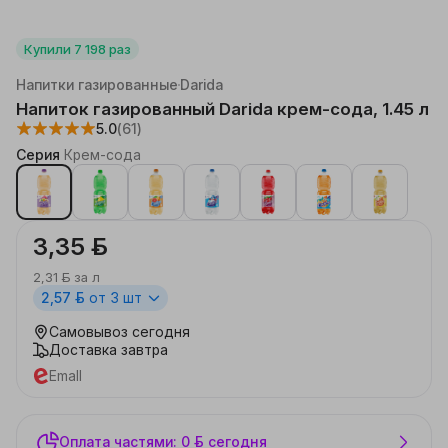
Купили
7 198
раз
Каталог
Продукты
Соки, напитки, вода
Напитки газированные
Darida
Напиток газированный Darida крем-сода, 1.45 л
5.0
(61)
Серия
Крем-сода
3,35 ƃ
2,31 ƃ
за
л
2,57 ƃ
от 3 шт
Самовывоз
сегодня
Доставка
завтра
Emall
Оплата частями: 0 ƃ сегодня