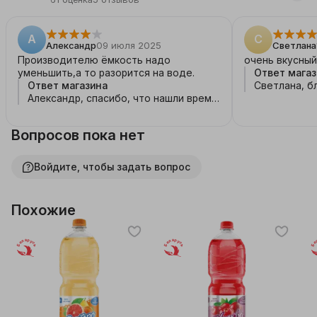
А
С
Александр
09 июля 2025
Светлана
Производителю ёмкость надо
очень вкусный
уменьшить,а то разорится на воде.
Ответ магаз
Ответ магазина
Светлана, б
Александр, спасибо, что нашли время
отзыв 😉
и поделились своим впечатлением о
товаре.
Вопросов пока нет
Войдите, чтобы задать вопрос
Похожие
Беларусь
Беларусь
Бе