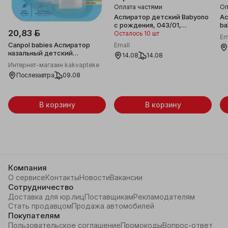
Оплата частями
Оп
Аспиратор детский Babyono
Ас
с рождения, 043/01,
ba
20,83 ƃ
бирюзовый
Осталось 10 шт
Em
Canpol babies Аспиратор
Emall
назальный детский
14.08
14.08
(силиконовый) 56/007
Интернет-магазин kakvapteke
Послезавтра
09.08
В корзину
В корзину
Компания
О сервисе
Контакты
Новости
Вакансии
Сотрудничество
Доставка для юр.лиц
Поставщикам
Рекламодателям
Стать продавцом
Продажа автомобилей
Покупателям
Пользовательское соглашение
Промокоды
Вопрос-ответ