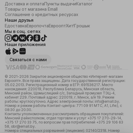
Доставка и оплата
Пункты выдачи
Каталог
Товары от магазина Emall
Соглашение о кредитных ресурсах
Наши друзья
Едоставка
Европочта
Евроопт
Хит!
Грошык
Мы в соц. сетях
Наши приложения
Связаться с нами
© 2021-2026 Закрытое акционерное общество «Интернет-магазин
Евроопт». Все права защищены. Дата государственной регистрации:
05.02.2013. Регистрационный номер в ЕГР: 691536217. Место
нахождения: 220019, Республика Беларусь, Минская область,
Минский район, Щомыслицкий с/с, Западный промузел ТЭЦ-4,
кабинет 229. Почтовый адрес: 220019, г. Минск, а/я 19. Режим
работы: круглосуточно. Адрес электронной почты: info@emall.by.
Номер и режим работы Контакт-центра: 771 09 91 МТС, А1, Life:), с
08:30 до 20:30.
Контакты уполномоченных рассматривать обращения покупателей:
Минский райисполком, отдел торговли и услуг +375 17 270-29-14,
+375 17 270 33 75, по вопросам прав потребителей +375 29 106 63
58, obr@emall.by.
Номера специальных разрешений (лицензии): 02140/2318. Номер