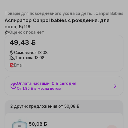
Каталог
Детские товары
Косметика и гигиена
Товары для повседневного ухода за детьми
Canpol Babies
Аспиратор Canpol babies с рождения, для
носа, 5/119
Оценок пока нет
49,43 ƃ
Самовывоз
13.08
Доставка
13.08
Emall
Оплата частями: 0 ƃ сегодня
От 1,85 ƃ в месяц потом
2 других предложения от 50,08 ƃ
50,08 ƃ