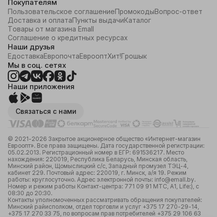
Покупателям
Возраст саженца: 2,5 года

Пользовательское соглашение
Промокоды
Вопрос-ответ
Размер ягоды: 19–25мм

Доставка и оплата
Пункты выдачи
Каталог
Товары от магазина Emall
Высота взрослого растения: 1,5-2м

Соглашение о кредитных ресурсах
Наши друзья
Голубика "Элизабет" (Elizabeth)

Едоставка
Европочта
Евроопт
Хит!
Грошык
Мы в соц. сетях
Описание сорта

Наши приложения
Голубика "Elizabeth" – это высокорослый сорт, 
который был выведен в США и приобрел широкую 
популярность благодаря своим крупным и 
Связаться с нами
ароматным ягодам. Этот сорт отличается поздним 
сроком созревания, что позволяет наслаждаться 
свежими ягодами даже тогда, когда другие сорта 
© 2021-2026 Закрытое акционерное общество «Интернет-магазин
уже закончили плодоносить. Кусты "Элизабет" 
Евроопт». Все права защищены. Дата государственной регистрации:
растут компактно и равномерно, что облегчает сбор 
05.02.2013. Регистрационный номер в ЕГР: 691536217. Место
урожая и уход за растениями.

нахождения: 220019, Республика Беларусь, Минская область,
Минский район, Щомыслицкий с/с, Западный промузел ТЭЦ-4,
кабинет 229. Почтовый адрес: 220019, г. Минск, а/я 19. Режим
работы: круглосуточно. Адрес электронной почты: info@emall.by.
Номер и режим работы Контакт-центра: 771 09 91 МТС, А1, Life:), с
08:30 до 20:30.
Основные характеристики:

Контакты уполномоченных рассматривать обращения покупателей:
Минский райисполком, отдел торговли и услуг +375 17 270-29-14,
Время цветения: конец мая – начало июня.

+375 17 270 33 75, по вопросам прав потребителей +375 29 106 63