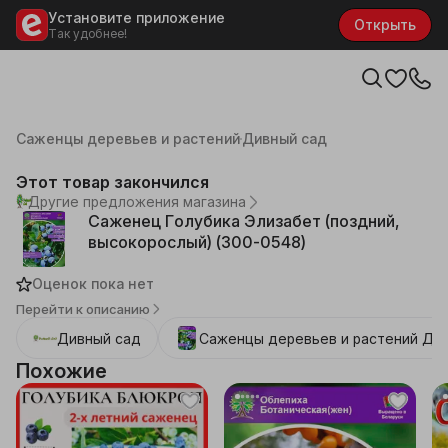
Установите приложение
Открыть
Так удобнее!
Каталог
Дача, сад
Семена и саженцы
Саженцы деревьев и растений
Дивный сад
Этот товар закончился
Другие предложения магазина
Саженец Голубика Элизабет (поздний,
высокорослый) (300-0548)
Оценок пока нет
Перейти к описанию
Дивный сад
Саженцы деревьев и растений
Див
Похожие