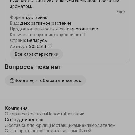
Вкус ягоды: Сладкая, с легкой кислинкой и богатым 
ароматом. 

Ещё
Упаковка при отгрузке: Контейнер С2-3

Форма
:
кустарник
Вид
:
декоративное растение
Освещенность: Солнце + Полутень

Продолжительность жизни
:
многолетнее
Количество луковиц/ клубней, шт
:
1
Период цветения: май-июнь

Страна
:
Беларусь
Артикул
:
9056514
Зимостойкость: до -31°C (зона USDA 4)

Все характеристики
Урожайность: 5-8 кг

Вопросов пока нет
Количeствo: 1

Войдите, чтобы задать вопрос
Высота саженца: 45-55см застрижен

Период созревания: август-сентябрь

Примечание: Особенности ухода: требует 
Компания
регулярного полива, особенно в период 
О сервисе
Контакты
Новости
Вакансии
формирования плодов. Почва должна быть кислой 
Сотрудничество
(pH 4,0–5,0). Рекомендуется ежегодная обрезка для 
Доставка для юр.лиц
Поставщикам
Рекламодателям
поддержания продуктивности куста.

Стать продавцом
Продажа автомобилей