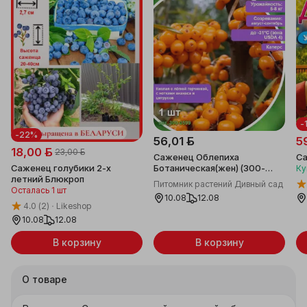
-
-22%
56,01 ƃ
5
18,00 ƃ
23,00 ƃ
Саженец Облепиха
Са
Ботаническая(жен) (300-
Саженец голубики 2-х
Ку
0599)
летний Блюкроп
Питомник растений Дивный сад
Осталась 1 шт
10.08
12.08
4.0
(2)
Likeshop
10.08
12.08
В корзину
В корзину
О товаре