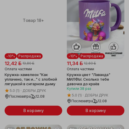
Товар 18+
-10%
Распродажа
-10%
Распродажа
12,42 ƃ
11,34 ƃ
13,80 ƃ
12,60 ƃ
Оплата частями
Оплата частями
Кружка-хамелеон "Как
Кружка цвет "Лаванда"
уплачено, так и..." с злобной
МИЛФЫ. Сколько тебе
лягушкой в сигарном дыму
девочка до краёв
Купили
38
раз
5.0
(1)
ДОБРЫ ДРУК
5.0
(1)
ДОБРЫ ДРУК
Послезавтра
12.08
Послезавтра
12.08
В корзину
В корзину