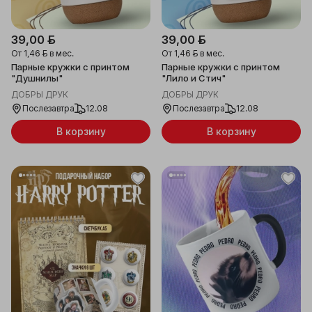
39,00 ƃ
39,00 ƃ
От
1,46 ƃ
в мес.
От
1,46 ƃ
в мес.
Парные кружки с принтом
Парные кружки с принтом
"Душнилы"
"Лило и Стич"
ДОБРЫ ДРУК
ДОБРЫ ДРУК
Послезавтра
12.08
Послезавтра
12.08
В корзину
В корзину