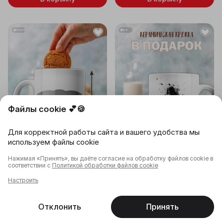
Файлы cookie 💕🍪
Для корректной работы сайта и вашего удобства мы
используем файлы cookie
Нажимая «Принять», вы даёте согласие на обработку файлов cookie в
9,90 ƃ
9,90 ƃ
10,50 ƃ
10,50 ƃ
соответствии с
Политикой обработки файлов cookie
Оплата частями
Оплата частями
Настроить
Кружка с принтом. Злюка и
Кружка с принтом. Сентябрь
Вредина.
горит.
ДОБРЫ ДРУК
ДОБРЫ ДРУК
Отклонить
Принять
Послезавтра
12.08
Послезавтра
12.08
Главная
Каталог
Корзина
Избранное
Профиль