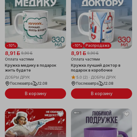
-10%
-10%
Распродажа
8,91 ƃ
8,91 ƃ
9,90 ƃ
9,90 ƃ
Оплата частями
Оплата частями
Кружка медику в подарок
Кружка лучший доктор в
жить будете
подарок в коробочке
ДОБРЫ ДРУК
5.0
(2)
ДОБРЫ ДРУК
Послезавтра
12.08
Послезавтра
12.08
В корзину
В корзину