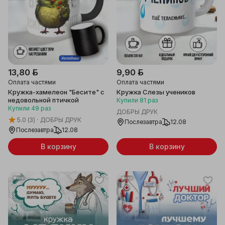
13,80 ƃ
9,90 ƃ
Оплата частями
Оплата частями
Кружка-хамелеон "Бесите" с
Кружка Слезы учеников
недовольной птичкой
Купили
81
раз
Купили
49
раз
ДОБРЫ ДРУК
5.0
(3)
ДОБРЫ ДРУК
Послезавтра
12.08
Послезавтра
12.08
В корзину
В корзину