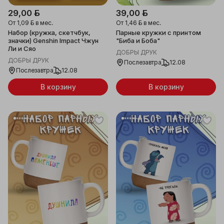
29,00 ƃ
39,00 ƃ
От
1,09 ƃ
в мес.
От
1,46 ƃ
в мес.
Набор (кружка, скетчбук,
Парные кружки с принтом
значки) Genshin Impact Чжун
"Биба и Боба"
Ли и Сяо
ДОБРЫ ДРУК
ДОБРЫ ДРУК
Послезавтра
12.08
Послезавтра
12.08
В корзину
В корзину