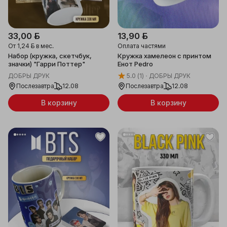
33,00 ƃ
13,90 ƃ
От
1,24 ƃ
в мес.
Оплата частями
Набор (кружка, скетчбук,
Кружка хамелеон с принтом
значки) "Гарри Поттер"
Енот Pedro
ДОБРЫ ДРУК
5.0
(1)
ДОБРЫ ДРУК
Послезавтра
12.08
Послезавтра
12.08
В корзину
В корзину