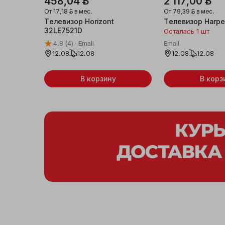
458,04 ƃ
2 117,00 ƃ
От
17,18 ƃ
в мес.
От
79,39 ƃ
в мес.
Телевизор Horizont
Телевизор Harp
32LE7521D
Осталась 1 шт
4.8
(4)
Emall
Emall
12.08
12.08
12.08
12.08
В корзину
В корз