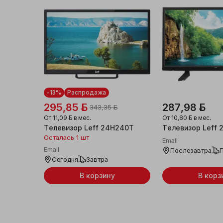
-13%
Распродажа
295,85 ƃ
287,98 ƃ
343,35 ƃ
От
11,09 ƃ
в мес.
От
10,80 ƃ
в мес.
Телевизор Leff 24H240T
Телевизор Leff
Осталась 1 шт
Emall
Emall
Послезавтра
Сегодня
Завтра
В корзину
В корз