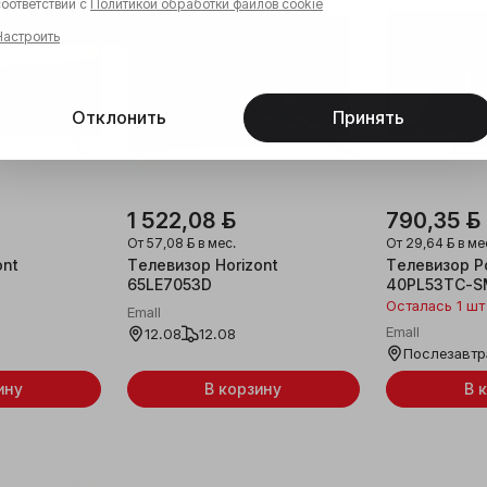
соответствии с
Политикой обработки файлов cookie
Настроить
Отклонить
Принять
1 522,08 ƃ
790,35 ƃ
От
57,08 ƃ
в мес.
От
29,64 ƃ
в ме
ont
Телевизор Horizont
Телевизор Po
65LE7053D
40PL53TC-S
Осталась 1 шт
Emall
Emall
12.08
12.08
Послезавтр
ину
В корзину
В 