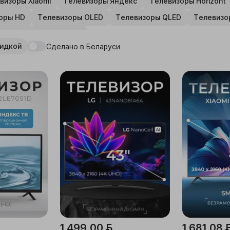
визоры Xiaomi
Телевизоры Яндекс
Телевизоры Horizont
оры HD
Телевизоры OLED
Телевизоры QLED
Телевизо
Телевизоры игровые
кидкой
Сделано в Беларуси
1 499,00 ƃ
1 681,08 