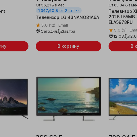
От
56,21 ƃ
в мес.
От
63,04 ƃ
в ме
1 347,60 ƃ
от 2 шт
ont
Телевизор Xi
2026 L55MB-
Телевизор LG 43NANO81A6A
ELA5978RU
5.0
(12)
Emall
5.0
(3)
Ema
Сегодня
Завтра
12.08
12.
ину
В корзину
В 