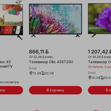
866,11 ƃ
1 207,42 
От
32,48 ƃ
в мес.
От
45,28 ƃ
в ме
ion 43
Телевизор Olto 43ST20U
Телевизор O
martTV
Осталось 2 ш
Emall
Emall
12.08
12.08
12.08
12.
Послезавтра
ину
В корзину
В 