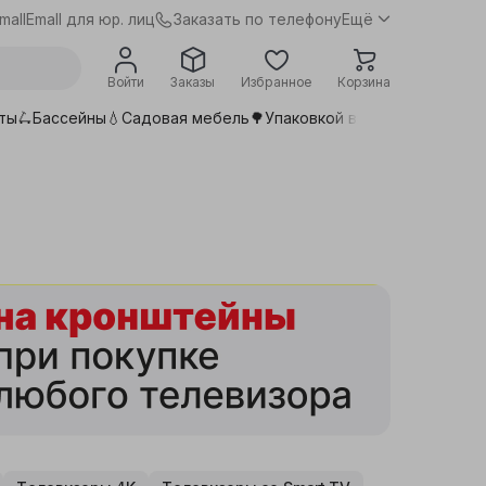
Заказать по телефону
mall
Emall для юр. лиц
Ещё
Войти
Заказы
Избранное
Корзина
ты🛴
Бассейны💧
Садовая мебель🌳
Упаковкой выгоднее📦
Сдела