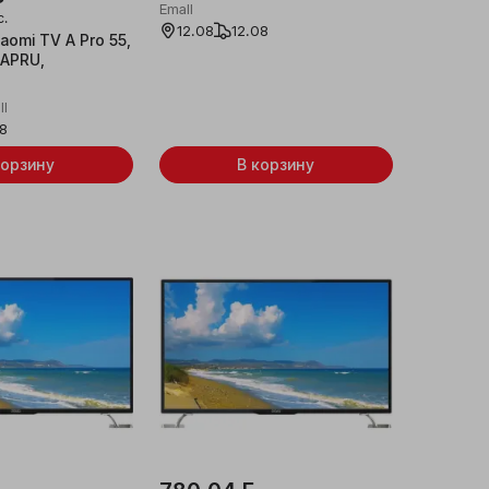
Emall
с.
12.08
12.08
aomi TV A Pro 55,
APRU,
ll
08
корзину
В корзину