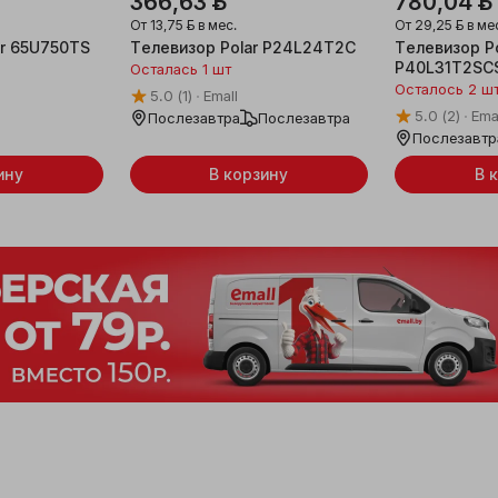
366,63 ƃ
780,04 ƃ
От
13,75 ƃ
в мес.
От
29,25 ƃ
в ме
er 65U750TS
Телевизор Polar P24L24T2C
Телевизор Po
P40L31T2SC
Осталась 1 шт
Осталось 2 ш
5.0
(1)
Emall
5.0
(2)
Ema
Послезавтра
Послезавтра
Послезавтр
ину
В корзину
В 