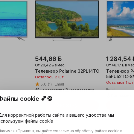
544,66 ƃ
1 284,54 
От
20,42 ƃ
в мес.
От
48,17 ƃ
в мес
Телевизор Polarline 32PL14TC
Телевизор Po
55PU52TC-S
Осталось 2 шт
Осталась 1 шт
5.0
(1)
Emall
Emall
Послезавтра
Послезавтра
Послезавтра
Послезавтр
Файлы cookie 💕🍪
ину
В корзину
В 
Для корректной работы сайта и вашего удобства мы
используем файлы cookie
Нажимая «Принять», вы даёте согласие на обработку файлов cookie в