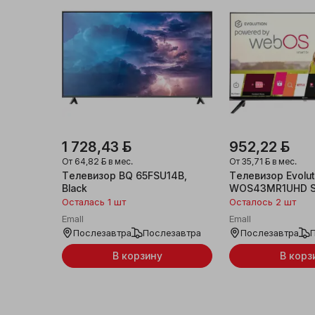
1 728,43 ƃ
952,22 ƃ
От
64,82 ƃ
в мес.
От
35,71 ƃ
в мес.
Телевизор BQ 65FSU14B,
Телевизор Evolut
Black
WOS43MR1UHD S
Осталась 1 шт
Осталось 2 шт
Emall
Emall
Послезавтра
Послезавтра
Послезавтра
В корзину
В корз