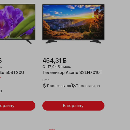
ƃ
454,31 ƃ
с.
От
17,04 ƃ
в мес.
lto 50ST20U
Телевизор Asano 32LH7010T
т
Emall
Послезавтра
Послезавтра
08
корзину
В корзину