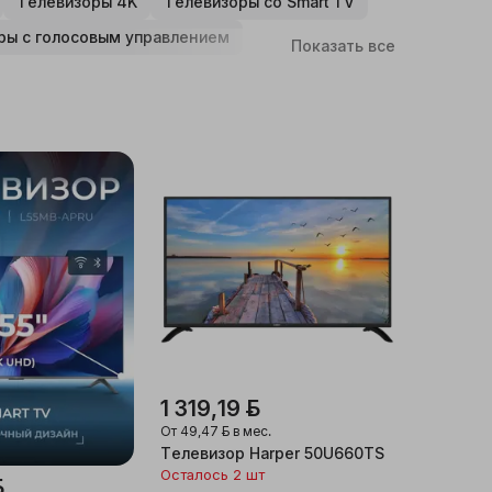
Телевизоры 4K
Телевизоры со Smart TV
ры с голосовым управлением
Показать все
1 319,19 ƃ
От
49,47 ƃ
в мес.
Телевизор Harper 50U660TS
Осталось 2 шт
ƃ