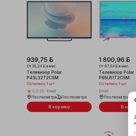
939,75 ƃ
1 800,96 ƃ
От
35,24 ƃ
в мес.
От
67,54 ƃ
в мес.
Телевизор Polar
Телевизор Polar
P43L32T2CSM
P65U51T2CSM
Осталась 1 шт
Осталась 1 шт
5.0
(1)
Emall
Emall
Послезавтра
Послезавтра
Послезавтра
В корзину
В корз
Беларусь