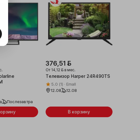
376,51 ƃ
с.
От
14,12 ƃ
в мес.
larline
Телевизор Harper 24R490TS
M
5.0
(1)
Emall
12.08
12.08
а
Послезавтра
корзину
В корзину