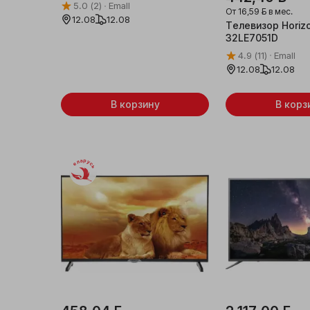
5.0
(2)
Emall
От
16,59 ƃ
в мес.
12.08
12.08
Телевизор Horiz
Женская одежда и
32LE7051D
аксессуары
4.9
(11)
Emall
Мужская одежда и
12.08
12.08
аксессуары
В корзину
В корз
Детская одежда
Обувь
Беларусь
Галантерея и
аксессуары
Товары для праздника
Уцененные товары
Новогодние товары