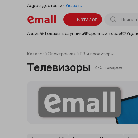
Адрес доставки
Указать
Каталог
Акции💎
Товары-везунчики💸
Срочный товар!⏰
Уцен
Товары для школы
Тов
Продукты
Каталог
Электроника
ТВ и проекторы
Бытовая техника
Телевизоры
275 товаров
Электроника
Аптека
Детские товары
Товары для животных
Красота, здоровье