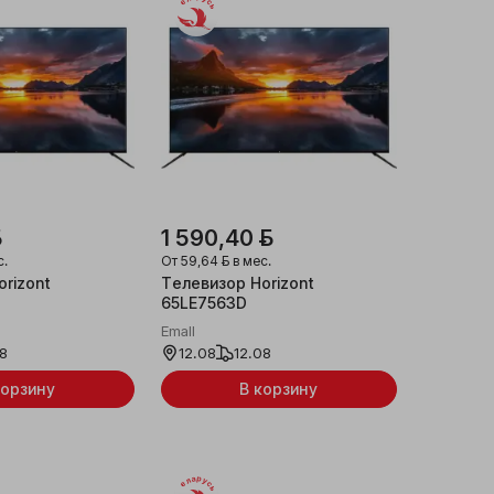
Беларусь
ƃ
1 590,40 ƃ
с.
От
59,64 ƃ
в мес.
rizont
Телевизор Horizont
65LE7563D
Emall
08
12.08
12.08
корзину
В корзину
Беларусь