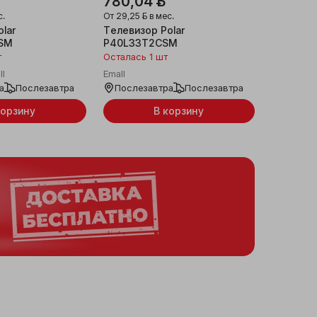
780,04 ƃ
с.
От
29,25 ƃ
в мес.
lar
Телевизор Polar
SM
P40L33T2CSM
т
Осталась 1 шт
ll
Emall
а
Послезавтра
Послезавтра
Послезавтра
корзину
В корзину