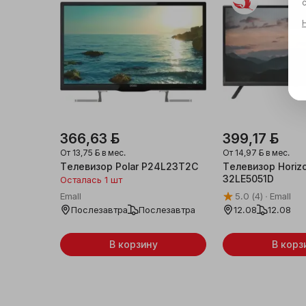
366,63 ƃ
399,17 ƃ
От
13,75 ƃ
в мес.
От
14,97 ƃ
в мес.
Телевизор Polar P24L23T2C
Телевизор Horiz
32LE5051D
Осталась 1 шт
Emall
5.0
(4)
Emall
Послезавтра
Послезавтра
12.08
12.08
В корзину
В корз