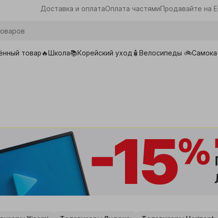
Доставка и оплата
Оплата частями
Продавайте на E
ённый товар🔥
Школа📚
Корейский уход🧴
Велосипеды 🚲
Самока
ары для школы