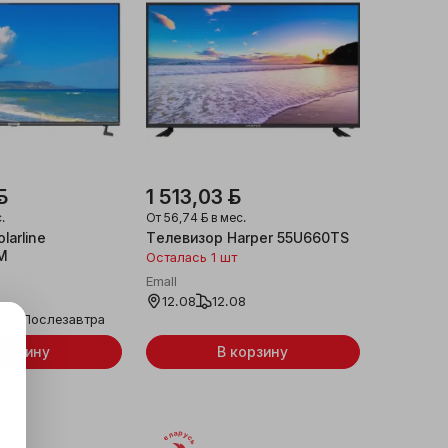
ƃ
1 513,03 ƃ
.
От
56,74 ƃ
в мес.
larline
Телевизор Harper 55U660TS
M
Осталась 1 шт
Emall
12.08
12.08
а
Послезавтра
корзину
В корзину
Беларусь