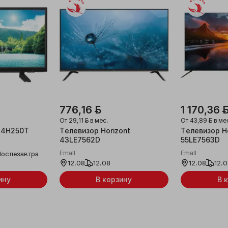
Беларусь
Беларусь
776,16 ƃ
1 170,36 
От
29,11 ƃ
в мес.
От
43,89 ƃ
в ме
 24H250T
Телевизор Horizont
Телевизор Ho
43LE7562D
55LE7563D
Emall
Emall
Послезавтра
12.08
12.08
12.08
12.
ину
В корзину
В 