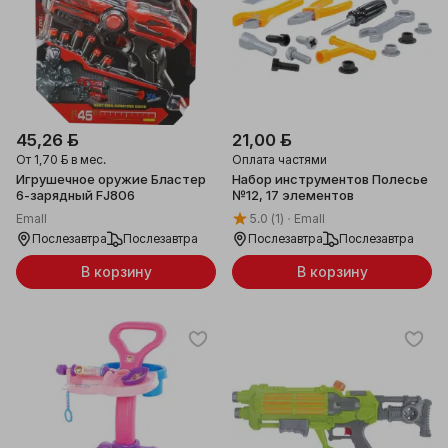
45,26 ƃ
21,00 ƃ
От
1,70 ƃ
в мес.
Оплата частями
Игрушечное оружие Бластер
Набор инструментов Полесье
6-зарядный FJ806
№12, 17 элементов
Emall
5.0
(1)
Emall
Послезавтра
Послезавтра
Послезавтра
Послезавтра
В корзину
В корзину