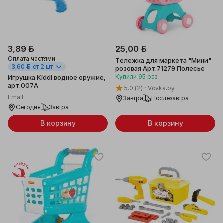
3,89 ƃ
25,00 ƃ
Оплата частями
Тележка для маркета "Мини"
3,60 ƃ
от 2 шт
розовая Арт.71279 Полесье
Купили
95
раз
Игрушка Kiddi водное оружие,
арт.007A
5.0
(2)
Vovka.by
Emall
Завтра
Послезавтра
Сегодня
Завтра
В корзину
В корзину
Беларусь