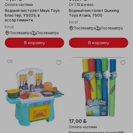
Оплата частями
От
1,15 ƃ
в мес.
Водный пистолет Maya Toys
Водный пистолет Qunxing
Бластер, YS323, в
Toys Атака, 7500
ассортименте
Emall
Emall
Послезавтра
Послезавтра
Послезавтра
Послезавтра
В корзину
В корзину
17,00 ƃ
Оплата частями
Водяной пистолет Ausini 918-