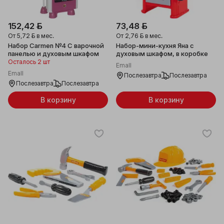
152,42 ƃ
73,48 ƃ
От
5,72 ƃ
в мес.
От
2,76 ƃ
в мес.
Набор Carmen №4 С варочной
Набор-мини-кухня Яна с
панелью и духовым шкафом
духовым шкафом, в коробке
Осталось 2 шт
Emall
Emall
Послезавтра
Послезавтра
Послезавтра
Послезавтра
В корзину
В корзину