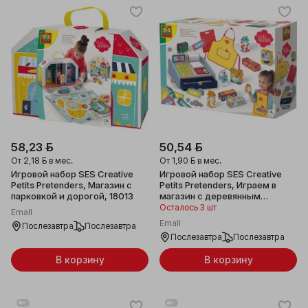
58,23 ƃ
50,54 ƃ
От
2,18 ƃ
в мес.
От
1,90 ƃ
в мес.
Игровой набор SES Creative
Игровой набор SES Creative
Petits Pretenders, Магазин с
Petits Pretenders, Играем в
парковкой и дорогой, 18013
магазин с деревянным
кассовым аппаратом, 18014
Осталось 3 шт
Emall
Emall
Послезавтра
Послезавтра
Послезавтра
Послезавтра
В корзину
В корзину