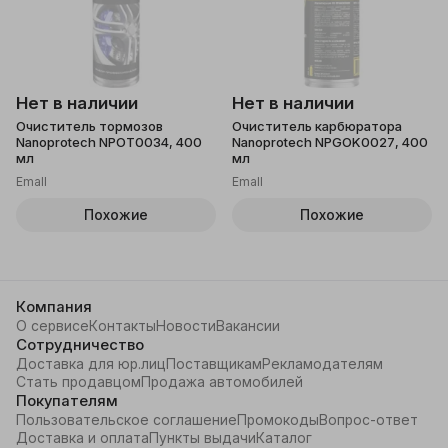
Нет в наличии
Нет в наличии
Очиститель тормозов
Очиститель карбюратора
Nanoprotech NPOT0034, 400
Nanoprotech NPGOK0027, 400
мл
мл
Emall
Emall
Похожие
Похожие
Компания
О сервисе
Контакты
Новости
Вакансии
Сотрудничество
Доставка для юр.лиц
Поставщикам
Рекламодателям
Стать продавцом
Продажа автомобилей
Покупателям
Пользовательское соглашение
Промокоды
Вопрос-ответ
Доставка и оплата
Пункты выдачи
Каталог