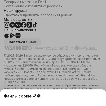
Товары от магазина Emall
Соглашение о кредитных ресурсах
Наши друзья
Едоставка
Европочта
Евроопт
Хит!
Грошык
Мы в соц. сетях
Наши приложения
Связаться с нами
© 2021-2026 Закрытое акционерное общество «Интернет-магазин
Евроопт». Все права защищены. Дата государственной регистрации:
05.02.2013. Регистрационный номер в ЕГР: 691536217. Место
нахождения: 220019, Республика Беларусь, Минская область,
Минский район, Щомыслицкий с/с, Западный промузел ТЭЦ-4,
кабинет 229. Почтовый адрес: 220019, г. Минск, а/я 19. Режим
работы: круглосуточно. Адрес электронной почты: info@emall.by.
Номер и режим работы Контакт-центра: 771 09 91 МТС, А1, Life:), с
08:30 до 20:30.
Контакты уполномоченных рассматривать обращения покупателей:
Минский райисполком, отдел торговли и услуг +375 17 270-29-14,
+375 17 270 33 75, по вопросам прав потребителей +375 29 106 63
58, obr@emall.by.
Файлы cookie 💕🍪
Номера специальных разрешений (лицензии): 02140/2318. Номер
лицензии в ЕРЛ: 17200000065638. Лицензирующий орган:
Министерство связи и информатизации Республики Беларусь;