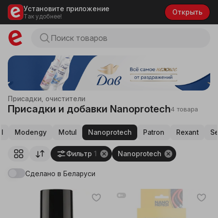
Установите приложение
Открыть
Так удобнее!
Присадки, очистители
Присадки и добавки Nanoprotech
4 товара
l
Modengy
Motul
Nanoprotech
Patron
Rexant
Se
Фильтр
1
Nanoprotech
Сделано в Беларуси