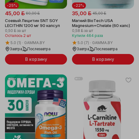
-25%
-22%
45,00 ƃ
35,00 ƃ
60,00 ƃ
45,00 ƃ
Соевый Лецитин SNT SOY
Магний BioTech USA
LECITHIN 1200 мг 90 капсул
Magnesium+Chelate (60 капс)
0,50 ƃ
за шт
0,58 ƃ
за шт
Осталось 2 шт
Купили
464
раза
5.0
(1)
GAMMA.BY
5.0
(7)
GAMMA.BY
Завтра
Послезавтра
Завтра
Послезавтра
В корзину
В корзину