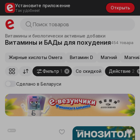
Установите приложение
Открыть
Так удобнее!
Витамины и биологически активные добавки
Витамины и БАДы для похудения
454 товара
Жирные кислоты Омега
Витамин D
Магний
Магний
Фильтр
1
Со скидкой
Действие
2
Сделано в Беларуси