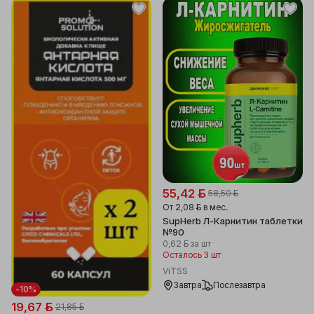
55,42 ƃ
58,50 ƃ
От
2,08 ƃ
в мес.
SupHerb Л-Карнитин таблетки
№90
0,62 ƃ
за шт
Осталось 3 шт
ViTSS
Завтра
Послезавтра
-10%
19,67 ƃ
21,85 ƃ