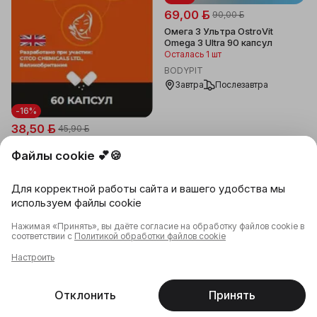
69,00 ƃ
90,00 ƃ
Омега 3 Ультра OstroVit
Omega 3 Ultra 90 капсул
Осталась 1 шт
BODYPIT
Завтра
Послезавтра
-16%
38,50 ƃ
45,90 ƃ
Янтарная кислота 500 мг,
Файлы cookie 💕🍪
капс. №60, 4 ШТ В НАБОРЕ
0,04 ƃ
за шт
ПромоСолюшн
Для корректной работы сайта и вашего удобства мы
12.08
13.08
используем файлы cookie
В корзину
В корзину
Нажимая «Принять», вы даёте согласие на обработку файлов cookie в
соответствии с
Политикой обработки файлов cookie
Настроить
Отклонить
Принять
Главная
Каталог
Корзина
Избранное
Профиль