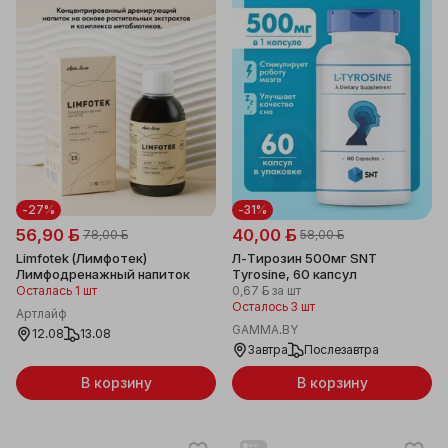
-27%
-31%
56,90 ƃ
40,00 ƃ
78,00 ƃ
58,00 ƃ
Limfotek (Лимфотек)
Л-Тирозин 500мг SNT
Лимфодренажный напиток
Tyrosine, 60 капсул
Осталась 1 шт
0,67 ƃ
за шт
Осталось 3 шт
Артлайф
GAMMA.BY
12.08
13.08
Завтра
Послезавтра
В корзину
В корзину