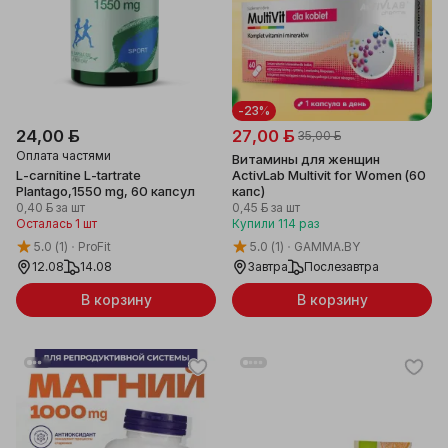
-23%
24,00 ƃ
27,00 ƃ
35,00 ƃ
Оплата частями
Витамины для женщин
L-carnitine L-tartratе
ActivLab Multivit for Women (60
Plantago,1550 mg, 60 капсул
капс)
0,40 ƃ
за шт
0,45 ƃ
за шт
Осталась 1 шт
Купили
114
раз
5.0
(1)
ProFit
5.0
(1)
GAMMA.BY
12.08
14.08
Завтра
Послезавтра
В корзину
В корзину