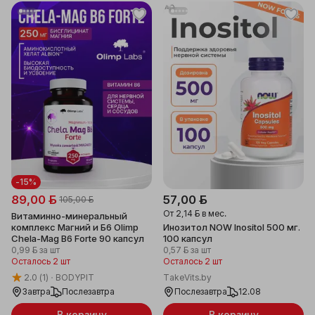
-15%
89,00 ƃ
57,00 ƃ
105,00 ƃ
От
2,14 ƃ
в мес.
Витаминно-минеральный
комплекс Магний и Б6 Olimp
Инозитол NOW Inositol 500 мг.
Chela-Mag B6 Forte 90 капсул
100 капсул
0,99 ƃ
за шт
0,57 ƃ
за шт
Осталось 2 шт
Осталось 2 шт
2.0
(1)
BODYPIT
TakeVits.by
Завтра
Послезавтра
Послезавтра
12.08
В корзину
В корзину