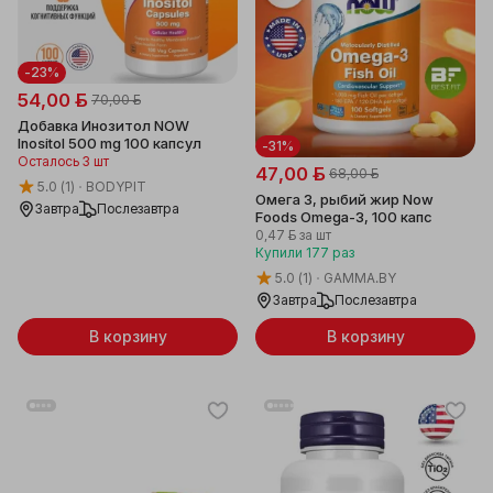
-23%
54,00 ƃ
70,00 ƃ
Добавка Инозитол NOW
Inositol 500 mg 100 капсул
-31%
Осталось 3 шт
47,00 ƃ
68,00 ƃ
5.0
(1)
BODYPIT
Омега 3, рыбий жир Now
Завтра
Послезавтра
Foods Omega-3, 100 капс
0,47 ƃ
за шт
Купили
177
раз
5.0
(1)
GAMMA.BY
Завтра
Послезавтра
В корзину
В корзину