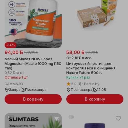
-14%
94,00 ƃ
58,00 ƃ
109,00 ƃ
63,00 ƃ
От
2,18 ƃ
в мес.
Магний Малат NOW Foods
Magnesium Malate 1000 mg (180
Цитрусовый пектин для
таб)
контроля веса и очищения
Nature Future 500 г.
0,52 ƃ
за шт
Осталась 1 шт
Купили
71
раз
GAMMA.BY
5.0
(1)
Pectin.by
Завтра
Послезавтра
Послезавтра
12.08
В корзину
В корзину