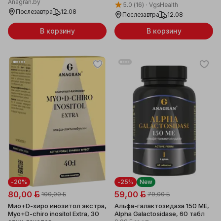
Anagran.by
5.0
(16)
VgsHealth
Послезавтра
12.08
Послезавтра
12.08
В корзину
В корзину
-20%
-25%
New
80,00 ƃ
59,00 ƃ
100,00 ƃ
79,00 ƃ
Мио+D-хиро инозитол экстра,
Альфа-галактозидаза 150 МЕ,
Myo+D-chiro inositol Extra, 30
Alpha Galactosidase, 60 табл