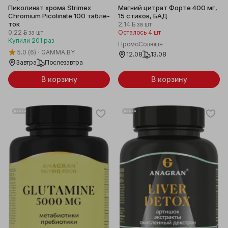
Пи­ко­ли­нат хрома Strimex
Магний цитрат Форте 400 мг,
Chromium Picolinate 100 таб­ле­
15 стиков, БАД
ток
2,14 ƃ
за шт
0,22 ƃ
за шт
Осталось 4 шт
Купили
201
раз
ПромоСолюшн
5.0
(6)
GAMMA.BY
12.08
13.08
Завтра
Послезавтра
В корзину
В корзину