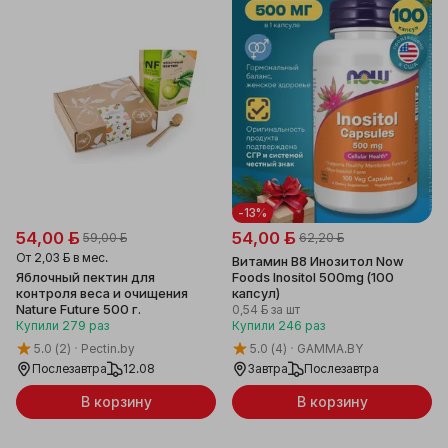
-13%
54,00 ƃ
54,00 ƃ
59,00 ƃ
62,20 ƃ
От
2,03 ƃ
в мес.
Витамин B8 Инозитол Now
Яблочный пектин для
Foods Inositol 500mg (100
контроля веса и очищения
капсул)
Nature Future 500 г.
0,54 ƃ
за шт
Купили
279
раз
Купили
246
раз
5.0
(2)
Pectin.by
5.0
(4)
GAMMA.BY
Послезавтра
12.08
Завтра
Послезавтра
В корзину
В корзину