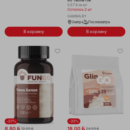
60 таблеток
0,57 ƃ
за шт
Осталось 2 шт
GAMMA.BY
Завтра
Послезавтра
В корзину
В корзину
-27%
-25%
8,80 ƃ
18,00 ƃ
12,00 ƃ
24,00 ƃ