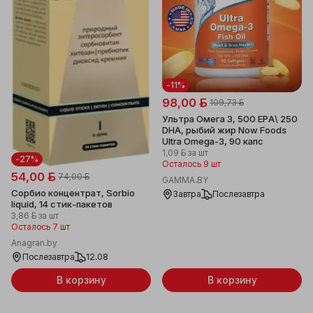
-11%
98,00 ƃ
109,73 ƃ
Ультра Омега 3, 500 EPA\ 250
DHA, рыбий жир Now Foods
Ultra Omega-3, 90 капс
1,09 ƃ
за шт
-27%
Осталось 9 шт
54,00 ƃ
74,00 ƃ
GAMMA.BY
Сорбио концентрат, Sorbio
Завтра
Послезавтра
liquid, 14 стик-пакетов
3,86 ƃ
за шт
Осталось 7 шт
Anagran.by
Послезавтра
12.08
В корзину
В корзину