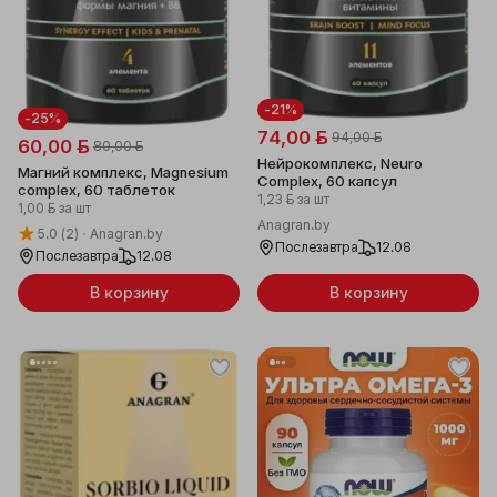
-21%
-25%
74,00 ƃ
94,00 ƃ
60,00 ƃ
80,00 ƃ
Нейрокомплекс, Neuro
Магний комплекс, Magnesium
Complex, 60 капсул
complex, 60 таблеток
1,23 ƃ
за шт
1,00 ƃ
за шт
Anagran.by
5.0
(2)
Anagran.by
Послезавтра
12.08
Послезавтра
12.08
В корзину
В корзину