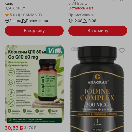
капс
0,74 ƃ
за шт
0,56 ƃ
за шт
Осталось 4 шт
5.0
(1)
GAMMA.BY
ПромоСолюшн
Завтра
Послезавтра
12.08
13.08
В корзину
В корзину
30,63 ƃ
31,70 ƃ