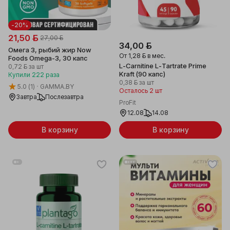
-20%
21,50 ƃ
27,00 ƃ
34,00 ƃ
Омега 3, рыбий жир Now
От
1,28 ƃ
в мес.
Foods Omega-3, 30 капс
L-Carnitine L-Tartrate Prime
0,72 ƃ
за шт
Kraft (90 капс)
Купили
222
раза
0,38 ƃ
за шт
5.0
(1)
GAMMA.BY
Осталось 2 шт
Завтра
Послезавтра
ProFit
12.08
14.08
В корзину
В корзину