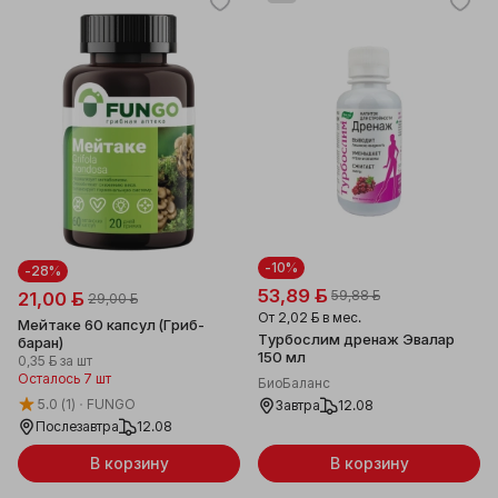
-10%
-28%
53,89 ƃ
59,88 ƃ
21,00 ƃ
29,00 ƃ
От
2,02 ƃ
в мес.
Мейтаке 60 капсул (Гриб-
Турбослим дренаж Эвалар
баран)
150 мл
0,35 ƃ
за шт
Осталось 7 шт
БиоБаланс
5.0
(1)
FUNGO
Завтра
12.08
Послезавтра
12.08
В корзину
В корзину