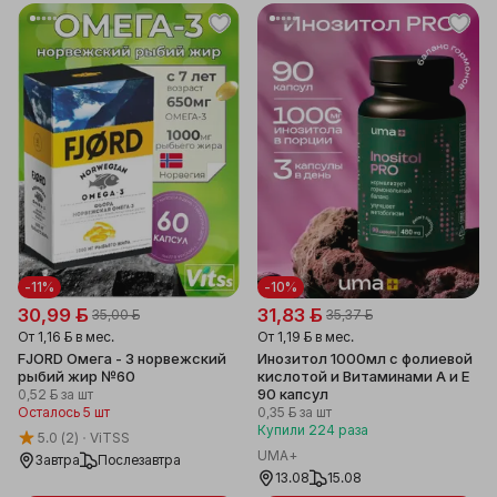
-11%
-10%
30,99 ƃ
31,83 ƃ
35,00 ƃ
35,37 ƃ
От
1,16 ƃ
в мес.
От
1,19 ƃ
в мес.
FJORD Омега - 3 норвежский
Инозитол 1000мл с фолиевой
рыбий жир №60
кислотой и Витаминами A и E
90 капсул
0,52 ƃ
за шт
Осталось 5 шт
0,35 ƃ
за шт
Купили
224
раза
5.0
(2)
ViTSS
UMA+
Завтра
Послезавтра
13.08
15.08