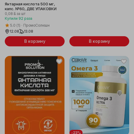
Янтарная кислота 500 мг,
капс. №60, ДВЕ УПАКОВКИ
0,08 ƃ
за шт
Купили
92
раза
5.0
(1)
ПромоСолюшн
12.08
13.08
В корзину
В корзину
-23%