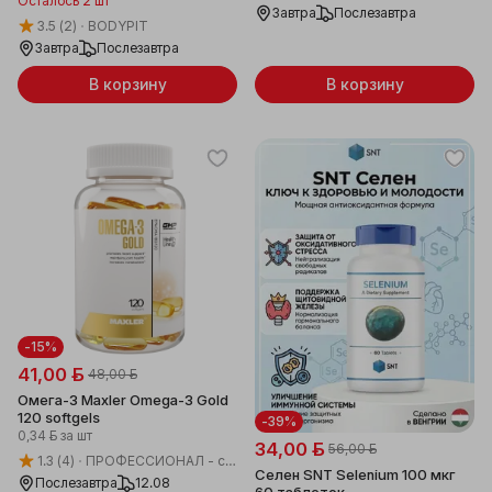
Осталось 2 шт
Завтра
Послезавтра
3.5
(2)
BODYPIT
Завтра
Послезавтра
В корзину
В корзину
-15%
41,00 ƃ
48,00 ƃ
Омега-3 Maxler Omega-3 Gold
120 softgels
-39%
0,34 ƃ
за шт
34,00 ƃ
56,00 ƃ
1.3
(4)
ПРОФЕССИОНАЛ - спортивное питание
Селен SNT Selenium 100 мкг
Послезавтра
12.08