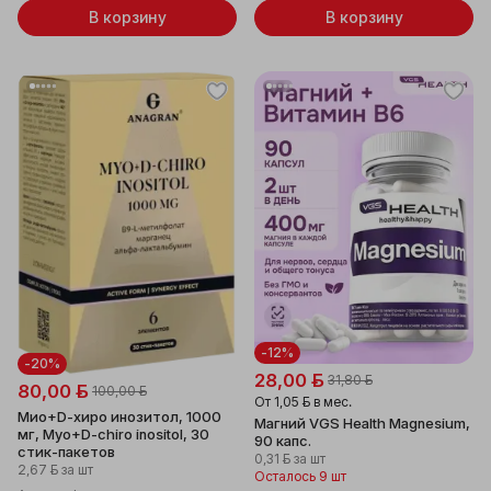
В корзину
В корзину
-12%
-20%
28,00 ƃ
31,80 ƃ
80,00 ƃ
100,00 ƃ
От
1,05 ƃ
в мес.
Мио+D-хиро инозитол, 1000
Магний VGS Health Magnesium,
мг, Myo+D-chiro inositol, 30
90 капс.
стик-пакетов
0,31 ƃ
за шт
2,67 ƃ
за шт
Осталось 9 шт