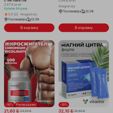
стик-пакетов
0,98 ƃ
за шт
2,67 ƃ
за шт
Anagran.by
Купили
94
раза
Послезавтра
12.08
5.0
(2)
Anagran.by
Послезавтра
12.08
В корзину
В корзину
-10%
Распродажа
-10%
21,60 ƃ
32,10 ƃ
24,00 ƃ
35,80 ƃ