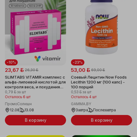
-10%
-23%
23,67 ƃ
53,00 ƃ
26,30 ƃ
69,00 ƃ
SLIMTABS VITAMIR комплекс с
Соевый Лецитин Now Foods
альфа-липоевой кислотой для
Lecithin 1200 мг (100 капс) -
контроля веса, и похудения
100 порций
таб. №30 Слимтабс
0,79 ƃ
за шт
0,53 ƃ
за шт
Осталось 6 шт
Осталось 4 шт
ПромоСолюшн
GAMMA.BY
12.08
13.08
Завтра
Послезавтра
В корзину
В корзину