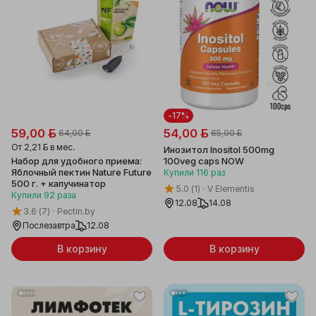
-17%
59,00 ƃ
54,00 ƃ
64,00 ƃ
65,00 ƃ
От
2,21 ƃ
в мес.
Инозитол Inositol 500mg
Набор для удобного приема:
100veg caps NOW
Яблочный пектин Nature Future
Купили
116
раз
500 г. + капучинатор
5.0
(1)
V Elementis
Купили
92
раза
12.08
14.08
3.6
(7)
Pectin.by
Послезавтра
12.08
В корзину
В корзину