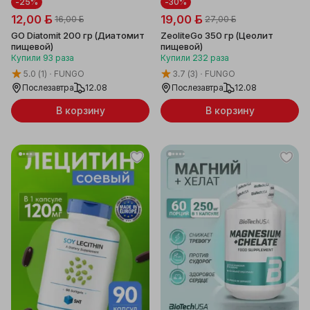
-25%
-30%
12,00 ƃ
19,00 ƃ
16,00 ƃ
27,00 ƃ
GO Diatomit 200 гр (Диатомит
ZeoliteGo 350 гр (Цеолит
пищевой)
пищевой)
Купили
93
раза
Купили
232
раза
5.0
(1)
FUNGO
3.7
(3)
FUNGO
Послезавтра
12.08
Послезавтра
12.08
В корзину
В корзину