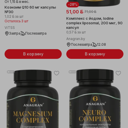
От
1,15 ƃ
в мес.
-28%
Коэнзим Q10 60 мг капсулы
51,00 ƃ
71,00 ƃ
№30
1,02 ƃ
за шт
Комплекс с йодом, Iodine
Осталось 3 шт
complex liposomal, 200 мкг, 90
капсул
ViTSS
0,57 ƃ
за шт
Завтра
Послезавтра
Anagran.by
Послезавтра
12.08
В корзину
В корзину