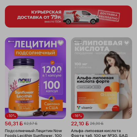
-10%
-16%
56,31 ƃ
22,10 ƃ
62,57 ƃ
26,30 ƃ
Подсолнечный Лецитин Now
Альфа-липоевая кислота
Foods Lecithin Sunflower, 100
Форте таб. 100 мг №30, БАД