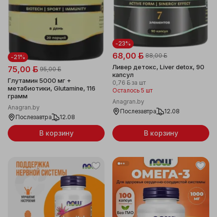
-23%
68,00 ƃ
88,00 ƃ
-21%
Ливер детокс, Liver detox, 90
75,00 ƃ
95,00 ƃ
капсул
Глутамин 5000 мг +
0,76 ƃ
за шт
метабиотики, Glutamine, 116
Осталось 5 шт
грамм
Anagran.by
Anagran.by
Послезавтра
12.08
Послезавтра
12.08
В корзину
В корзину