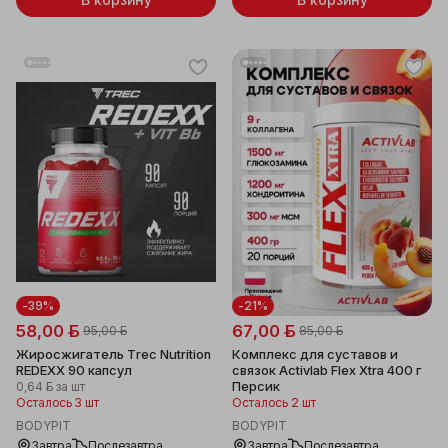
-39%
-21%
58,00 ƃ
67,00 ƃ
95,00 ƃ
85,00 ƃ
Жиросжигатель Trec Nutrition
Комплекс для суставов и
REDEXX 90 капсул
связок Activlab Flex Xtra 400 г
Персик
0,64 ƃ
за шт
Осталось 3 шт
Осталось 2 шт
BODYPIT
BODYPIT
Завтра
Послезавтра
Завтра
Послезавтра