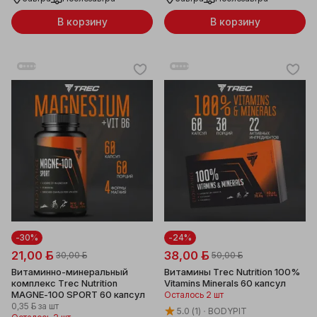
В корзину
В корзину
-30%
-24%
21,00 ƃ
38,00 ƃ
30,00 ƃ
50,00 ƃ
Витаминно-минеральный
Витамины Trec Nutrition 100%
комплекс Trec Nutrition
Vitamins Minerals 60 капсул
MAGNE-100 SPORT 60 капсул
Осталось 2 шт
0,35 ƃ
за шт
5.0
(1)
BODYPIT