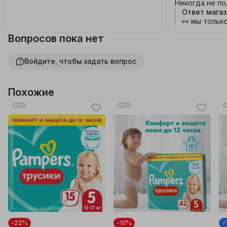
официально продлен еще на сотню
Некогда не п
беззаботных ночей 🧘‍♂️
Ответ магаз
👀 мы тольк
Вопросов пока нет
Войдите, чтобы задать вопрос
Похожие
-22%
-10%
✓