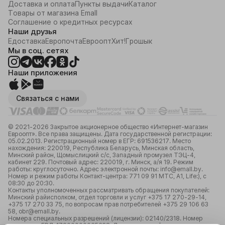
Доставка и оплата
Пункты выдачи
Каталог
Товары от магазина Emall
Соглашение о кредитных ресурсах
Наши друзья
Едоставка
Европочта
Евроопт
Хит!
Грошык
Мы в соц. сетях
Наши приложения
Связаться с нами
© 2021-2026 Закрытое акционерное общество «Интернет-магазин
Евроопт». Все права защищены. Дата государственной регистрации:
05.02.2013. Регистрационный номер в ЕГР: 691536217. Место
нахождения: 220019, Республика Беларусь, Минская область,
Минский район, Щомыслицкий с/с, Западный промузел ТЭЦ-4,
кабинет 229. Почтовый адрес: 220019, г. Минск, а/я 19. Режим
работы: круглосуточно. Адрес электронной почты: info@emall.by.
Номер и режим работы Контакт-центра: 771 09 91 МТС, А1, Life:), с
08:30 до 20:30.
Контакты уполномоченных рассматривать обращения покупателей:
Минский райисполком, отдел торговли и услуг +375 17 270-29-14,
+375 17 270 33 75, по вопросам прав потребителей +375 29 106 63
58, obr@emall.by.
Номера специальных разрешений (лицензии): 02140/2318. Номер