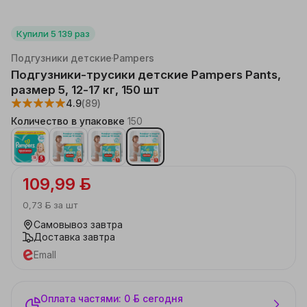
Купили
5 139
раз
Каталог
Детские товары
Косметика и гигиена
Подгузники детские
Pampers
Подгузники-трусики детские Pampers Pants,
размер 5, 12-17 кг, 150 шт
4.9
(89)
Количество в упаковке
150
109,99 ƃ
0,73 ƃ
за шт
Самовывоз
завтра
Доставка
завтра
Emall
Оплата частями: 0 ƃ сегодня