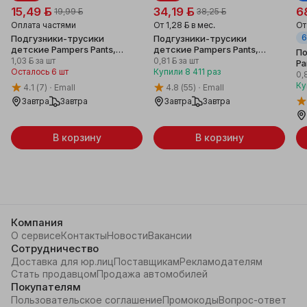
15,49 ƃ
34,19 ƃ
6
19,99 ƃ
38,25 ƃ
Оплата частями
От
1,28 ƃ
в мес.
О
6
Подгузники-трусики
Подгузники-трусики
детские Pampers Pants,
детские Pampers Pants,
По
размер 5, 12-17 кг, 15 шт
размер 5, 12-17 кг, 42 шт
1,03 ƃ
за шт
0,81 ƃ
за шт
Pa
Осталось 6 шт
Купили
8 411
раз
5,
0,
Ку
4.1
(7)
Emall
4.8
(55)
Emall
Завтра
Завтра
Завтра
Завтра
В корзину
В корзину
Компания
О сервисе
Контакты
Новости
Вакансии
Сотрудничество
Доставка для юр.лиц
Поставщикам
Рекламодателям
Стать продавцом
Продажа автомобилей
Покупателям
Пользовательское соглашение
Промокоды
Вопрос-ответ