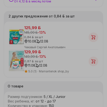
От 4,12 ƃ в месяц потом
2 других предложения от 0,84 ƃ за шт
125,99 ƃ
145,00 ƃ
-
13
%
0,84 ƃ
за шт
10.08
12.08
Чекавый Сергей Анатольевич
129,99 ƃ
149,99 ƃ
-
13
%
0,87 ƃ
за шт
11.08
12.08
5.0
(1)
Mamantenok shop_by
О товаре
Размер подгузников
:
5 / XL / Junior
Вес ребенка, кг
:
от 12 - до 17
Количество в упаковке
:
150