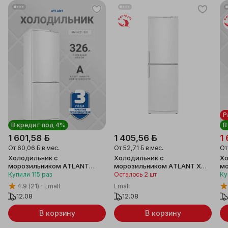
Беларусь
Бе
Р
В кредит под 4%
В
1 601,58 ƃ
1 405,56 ƃ
1 
От
60,06 ƃ
в мес.
От
52,71 ƃ
в мес.
О
Холодильник с
Холодильник с
Хо
морозильником ATLANT
морозильником ATLANT ХМ
мо
ХМ6021-031
4023-000
60
Купили
115
раз
Осталось 2 шт
Ку
4.9
(21)
Emall
Emall
12.08
12.08
В корзину
В корзину