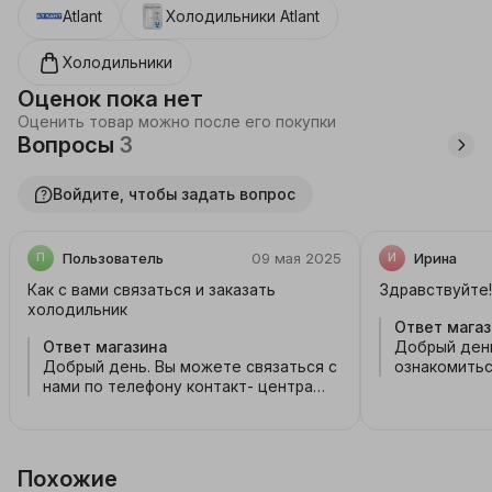
Atlant
Холодильники
Atlant
Холодильники
Оценок пока нет
Оценить товар можно после его покупки
Вопросы
3
Войдите, чтобы задать вопрос
Пользователь
09 мая 2025
Ирина
П
И
Как с вами связаться и заказать
холодильник
Ответ магаз
Ответ магазина
Добрый ден
Добрый день. Вы можете связаться с
ознакомитьс
нами по телефону контакт- центра
и оплаты на
771-09-91.
https://emall.
Доставка о
квартиры.
Похожие