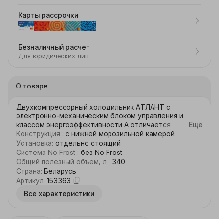
Карты рассрочки
Безналичный расчет
Для юридических лиц
О товаре
Двухкомпрессорный холодильник АТЛАНТ с 
электронно-механическим блоком управления и 
классом энергоэффективности А отличается 
Ещё
строгими, лаконичными и простыми формами. Стиль 
Конструкция
:
с нижней морозильной камерой
внутреннего дизайна, наоборот, определяют 
Установка
:
отдельно стоящий
плавные линии и округлые формы. Глубокие барьеры-
Система No Frost
:
без No Frost
полки, большие сосуды для овощей или фруктов, 
Общий полезный объем, л
:
340
пластмассовые корзины морозильной камеры, 
Страна
:
Беларусь
эффектный прозрачный пластик. Новые 
Артикул
:
153363
функциональные возможности — режимы 
Все характеристики
«Суперохлаждение» и «Отпуск». Двери 
перенавешиваются.