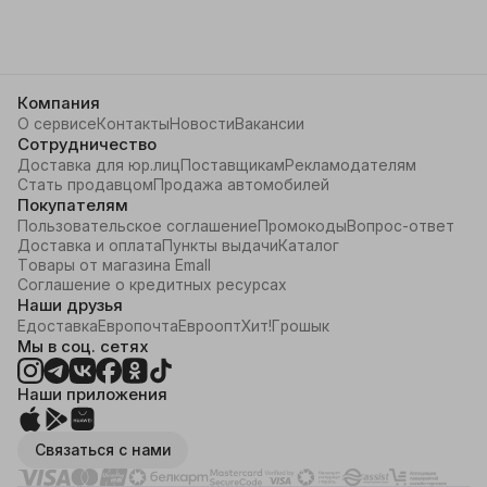
Компания
О сервисе
Контакты
Новости
Вакансии
Сотрудничество
Доставка для юр.лиц
Поставщикам
Рекламодателям
Стать продавцом
Продажа автомобилей
Покупателям
Пользовательское соглашение
Промокоды
Вопрос-ответ
Доставка и оплата
Пункты выдачи
Каталог
Товары от магазина Emall
Соглашение о кредитных ресурсах
Наши друзья
Едоставка
Европочта
Евроопт
Хит!
Грошык
Мы в соц. сетях
Наши приложения
Связаться с нами