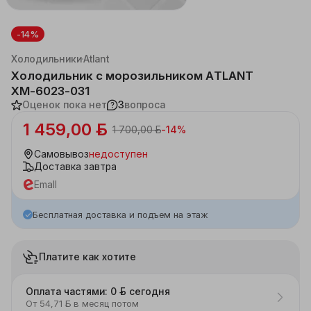
-14%
Каталог
Бытовая техника
Крупная техника для кухни
Холодильники
Atlant
Холодильник с морозильником ATLANT
ХМ-6023-031
Оценок пока нет
3
вопроса
1 459,00 ƃ
1 700,00 ƃ
-
14
%
Самовывоз
недоступен
Доставка
завтра
Emall
Бесплатная доставка и подъем на этаж
Платите как хотите
Оплата частями: 0 ƃ сегодня
От 54,71 ƃ в месяц потом