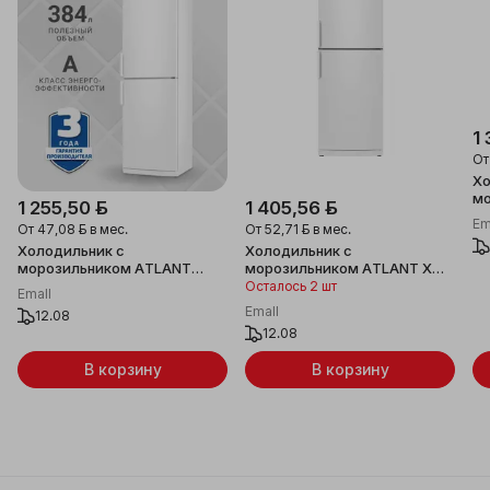
1 
О
Хо
мо
1 255,50 ƃ
1 405,56 ƃ
4
Em
От
47,08 ƃ
в мес.
От
52,71 ƃ
в мес.
Холодильник с
Холодильник с
морозильником ATLANT
морозильником ATLANT ХМ
ХМ-4025-000
4023-000
Осталось 2 шт
Emall
Emall
12.08
12.08
В корзину
В корзину