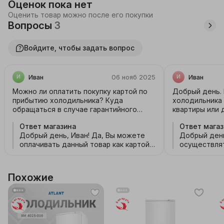
Оценок пока нет
обеспечивает стабильную работу при перепадах 
Оценить товар можно после его покупки
напряжения от 170 до 255 В.
Вопросы
3
Войдите, чтобы задать вопрос
Иван
06 нояб 2025
Иван
И
И
Можно ли оплатить покупку картой по
Добрый день.
прибытию холодильника? Куда
холодильника
обращаться в случае гарантийного
квартиры или 
ремонта?
Ответ магазина
Ответ магаз
Добрый день, Иван! Да, Вы можете
Добрый день
оплачивать данный товар как картой,
осуществлят
так и наличными. В случае
неисправности товара Вы можете
оставить обращение в форме
Похожие
обратной связи через кнопку
"Связаться с нами" в самом низу
сайта.
Беларусь
Беларусь
Бе