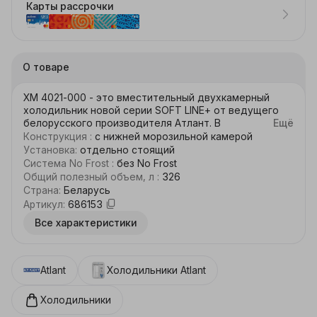
Карты рассрочки
О товаре
ХМ 4021-000 - это вместительный двухкамерный 
холодильник новой серии SOFT LINE+ от ведущего 
белорусского производителя Атлант. В 
Ещё
холодильниках данной серии переработан дизайн 
Конструкция
:
с нижней морозильной камерой
дверных ручек, в результате чего холодильник 
Установка
:
отдельно стоящий
выглядит более стильно и эргономично.Большого 
Система No Frost
:
без No Frost
общего объема холодильника 345 л достаточно для 
Общий полезный объем, л
:
326
размещения различных продуктов. Полки в 
Страна
:
Беларусь
холодильной камере выполнены из ударопрочного 
Артикул
:
686153
закаленного стекла с пластиковым обрамлением по 
Все характеристики
краям, что предотвращает нежелательные протечки 
жидких продуктов. Морозильная камера оснащена 
тремя большими пластмассовыми корзинами с 
боковыми ручками, которые облегчают их 
Atlant
Холодильники
Atlant
транспортировку при загрузке 
камеры.Отличительной особенностью 
Холодильники
холодильников данной серии является также 
использование технологии Volt Security, которая 