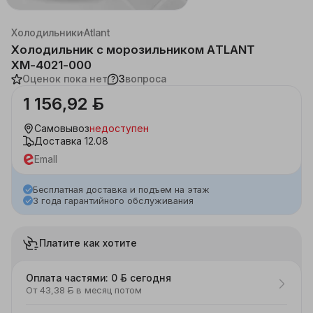
Каталог
Бытовая техника
Крупная техника для кухни
Холодильники
Atlant
Холодильник с морозильником ATLANT
ХМ-4021-000
Оценок пока нет
3
вопроса
1 156,92 ƃ
Самовывоз
недоступен
Доставка
12.08
Emall
Бесплатная доставка и подъем на этаж
3 года гарантийного обслуживания
Платите как хотите
Оплата частями: 0 ƃ сегодня
От 43,38 ƃ в месяц потом