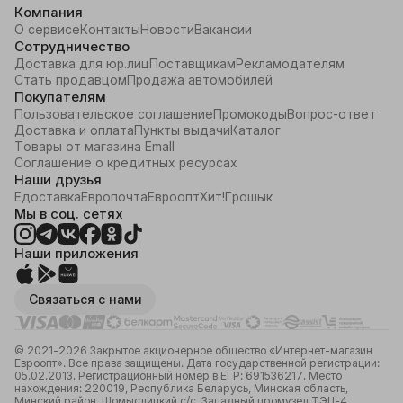
Компания
О сервисе
Контакты
Новости
Вакансии
Сотрудничество
Доставка для юр.лиц
Поставщикам
Рекламодателям
Стать продавцом
Продажа автомобилей
Покупателям
Пользовательское соглашение
Промокоды
Вопрос-ответ
Доставка и оплата
Пункты выдачи
Каталог
Товары от магазина Emall
Соглашение о кредитных ресурсах
Наши друзья
Едоставка
Европочта
Евроопт
Хит!
Грошык
Мы в соц. сетях
Наши приложения
Связаться с нами
© 2021-2026 Закрытое акционерное общество «Интернет-магазин
Евроопт». Все права защищены. Дата государственной регистрации:
05.02.2013. Регистрационный номер в ЕГР: 691536217. Место
нахождения: 220019, Республика Беларусь, Минская область,
Минский район, Щомыслицкий с/с, Западный промузел ТЭЦ-4,