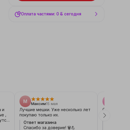
Оплата частями: 0 ƃ сегодня
М
Ю
Максим
15 мая
Юлия
06
 и
Лучшие мешки. Уже несколько лет
Самые лучшие
покупаю только их.
прочные! Бол
Ответ магазина
Ответ мага
не
Спасибо за доверие! 🗑️💪
Мусорный лю