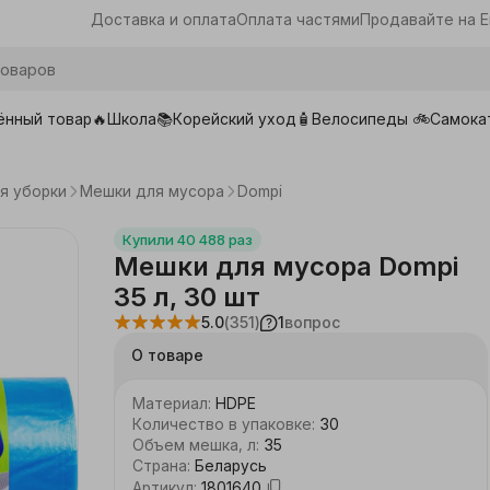
Доставка и оплата
Оплата частями
Продавайте на E
ённый товар🔥
Школа📚
Корейский уход🧴
Велосипеды 🚲
Самока
ары для школы
я уборки
Мешки для мусора
Dompi
Купили
40 488
раз
Мешки для мусора Dompi
35 л, 30 шт
5.0
(351)
1
вопрос
О товаре
Материал
:
HDPE
Количество в упаковке
:
30
Объем мешка, л
:
35
Страна
:
Беларусь
Артикул
:
1801640