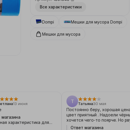
Все характеристики
Dompi
Мешки для мусора
Dompi
Мешки для мусора
Т
етлана
13 июня
Татьяна
30 мая
е
Постоянно беру, хорошая цена
цвет приятный . Надоели чёрные ,
 магазина
хочется чего-то поярче. Но рвутся
ная характеристика для
они очень легко, прочными их 
в 😄
Ответ магазина