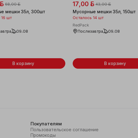
 ƃ
17,00 ƃ
68,00 ƃ
43,00 ƃ
е мешки 35л, 300шт
Мусорные мешки 35л, 150шт
 16 шт
Осталось 14 шт
RedPack
автра
09.08
Послезавтра
09.08
В корзину
В корзину
Покупателям
Пользовательское соглашение
Промокоды