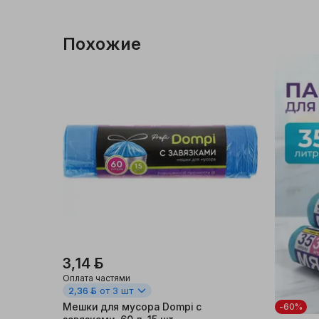
Похожие
3,14 ƃ
Оплата частями
2,36 ƃ
от 3 шт
Мешки для мусора Dompi с
-60%