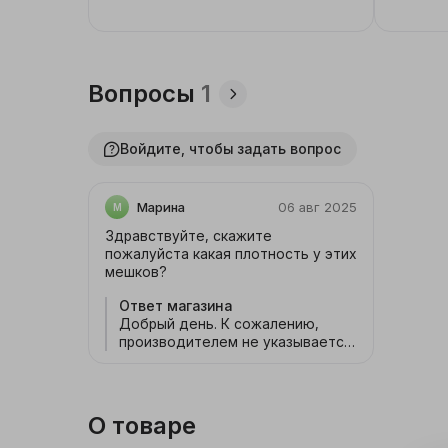
Женская одежда и
аксессуары
Вопросы
1
Мужская одежда и
аксессуары
Войдите, чтобы задать вопрос
Детская одежда
Марина
06 авг 2025
М
Обувь
Здравствуйте, скажите
пожалуйста какая плотность у этих
Галантерея и
мешков?
аксессуары
Ответ магазина
Товары для праздника
Добрый день. К сожалению,
производителем не указывается
эта информация.
Уцененные товары
Новогодние товары
О товаре