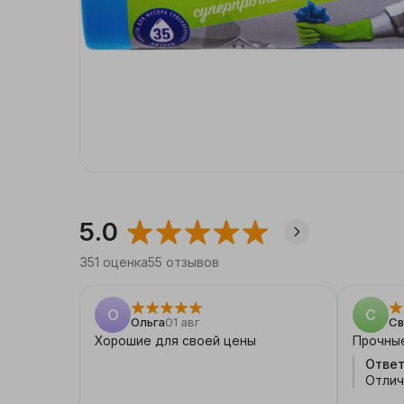
Бытовая химия,
хозтовары
Дача, сад
Мебель
Интерьер, посуда
5.0
Стройка, ремонт
351
оценка
55
отзывов
Спорт, туризм
Досуг и хобби
О
С
Ольга
01 авг
Св
Хорошие для своей цены
Прочны
Книги и канцелярия
Ответ
Отлич
мешко
Автотовары