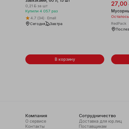
завязками, 60 л, 15 шт
27,00
0,21 ƃ
за шт
Мусорны
Купили
4 057
раз
Осталось
4.7
(34)
Emall
RedPack
Сегодня
Завтра
Послез
В корзину
Компания
Сотрудничество
О сервисе
Доставка для юр.лиц
Контакты
Поставщикам