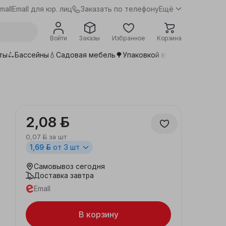
Заказать по телефону
mall
Emall для юр. лиц
Ещё
Войти
Заказы
Избранное
Корзина
ты🛴
Бассейны💧
Садовая мебель🌳
Упаковкой выгоднее📦
Сдела
2,08 ƃ
0,07 ƃ
за шт
1,69 ƃ
от 3 шт
Самовывоз
сегодня
Доставка
завтра
Emall
В корзину