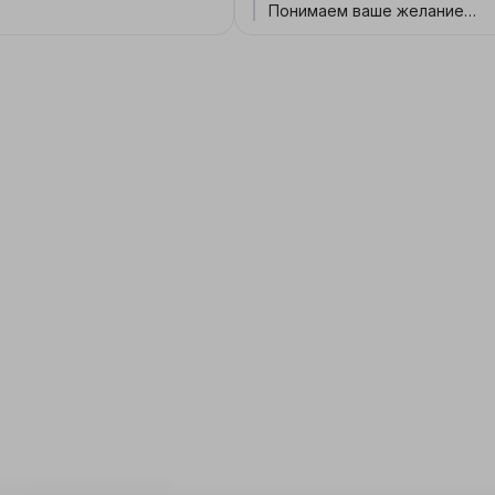
назовешь.
Понимаем ваше желание
добавить цвета в быт! Жаль,
эти мешки не оправдали
ожиданий по прочности. Хо
новость: в нашем ассортиме
есть более крепкие вариант
такими же радостными
оттенками 😋