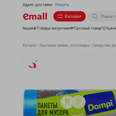
Адрес доставки
Указать
Каталог
Акции💎
Товары-везунчики💸
Срочный товар!⏰
Уцен
Товары для школы
Тов
Продукты
Каталог
Бытовая химия, хозтовары
Средства дл
Бытовая техника
Беларусь
Электроника
Аптека
Детские товары
Товары для животных
Красота, здоровье