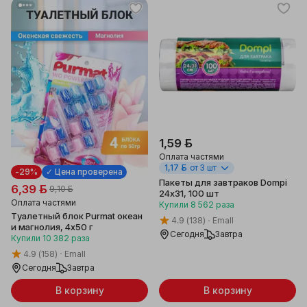
1,59 ƃ
Оплата частями
1,17 ƃ
от 3 шт
-29%
✓ Цена проверена
Пакеты для завтраков Dompi
6,39 ƃ
9,10 ƃ
24х31, 100 шт
Оплата частями
Купили
8 562
раза
Туалетный блок Purmat океан
4.9
(138)
Emall
и магнолия, 4х50 г
Сегодня
Завтра
Купили
10 382
раза
4.9
(158)
Emall
Сегодня
Завтра
В корзину
В корзину