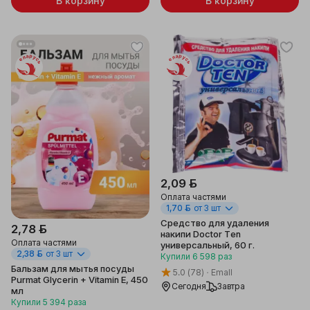
В корзину
В корзину
Беларусь
Беларусь
2,09 ƃ
Оплата частями
1,70 ƃ
от 3 шт
Средство для удаления
2,78 ƃ
накипи Doctor Ten
Оплата частями
универсальный, 60 г.
2,38 ƃ
от 3 шт
Купили
6 598
раз
Бальзам для мытья посуды
5.0
(78)
Emall
Purmat Glycerin + Vitamin E, 450
Сегодня
Завтра
мл
Купили
5 394
раза