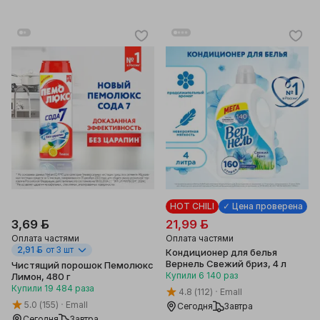
HOT CHILI
✓ Цена проверена
3,69 ƃ
21,99 ƃ
Оплата частями
Оплата частями
2,91 ƃ
от 3 шт
Кондиционер для белья
Вернель Свежий бриз, 4 л
Чистящий порошок Пемолюкс
Купили
6 140
раз
Лимон, 480 г
Купили
19 484
раза
4.8
(112)
Emall
5.0
(155)
Emall
Сегодня
Завтра
Сегодня
Завтра