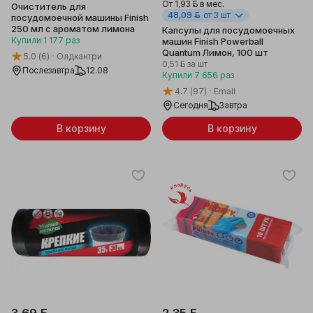
От
1,93 ƃ
в мес.
Очиститель для
48,09 ƃ
от 3 шт
посудомоечной машины Finish
250 мл с ароматом лимона
Капсулы для посудомоечных
Купили
1 177
раз
машин Finish Powerball
Quantum Лимон, 100 шт
5.0
(6)
Олдкантри
0,51 ƃ
за шт
Послезавтра
12.08
Купили
7 656
раз
4.7
(97)
Emall
Сегодня
Завтра
В корзину
В корзину
Беларусь
3,69 ƃ
2,35 ƃ