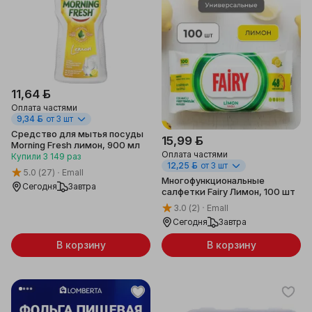
11,64 ƃ
Оплата частями
9,34 ƃ
от 3 шт
Средство для мытья посуды
15,99 ƃ
Morning Fresh лимон, 900 мл
Оплата частями
Купили
3 149
раз
12,25 ƃ
от 3 шт
5.0
(27)
Emall
Многофункциональные
Сегодня
Завтра
салфетки Fairy Лимон, 100 шт
3.0
(2)
Emall
Сегодня
Завтра
В корзину
В корзину