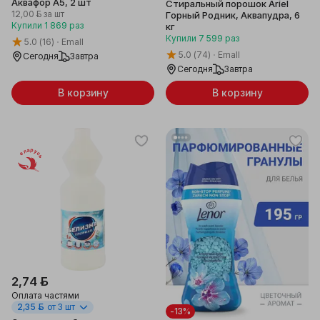
Аквафор A5, 2 шт
Стиральный порошок Ariel
12,00 ƃ
за шт
Горный Родник, Аквапудра, 6
Купили
1 869
раз
кг
Купили
7 599
раз
5.0
(16)
Emall
5.0
(74)
Emall
Сегодня
Завтра
Сегодня
Завтра
В корзину
В корзину
Беларусь
2,74 ƃ
Оплата частями
2,35 ƃ
от 3 шт
-13%