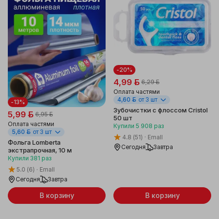
-20%
4,99 ƃ
6,29 ƃ
Оплата частями
4,60 ƃ
от 3 шт
-13%
Зубочистки с флоссом Cristol
5,99 ƃ
6,95 ƃ
50 шт
Оплата частями
Купили
5 908
раз
5,60 ƃ
от 3 шт
4.8
(51)
Emall
Фольга Lomberta
Сегодня
Завтра
экстрапрочная, 10 м
Купили
381
раз
5.0
(6)
Emall
Сегодня
Завтра
В корзину
В корзину