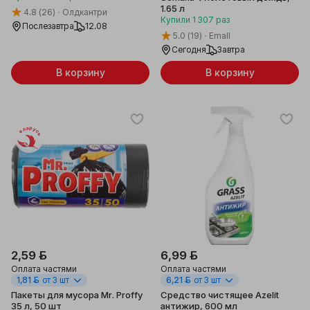
1.65 л
4.8
(26)
Олдкантри
Купили
1 307
раз
Послезавтра
12.08
5.0
(19)
Emall
Сегодня
Завтра
В корзину
В корзину
Беларусь
2,59 ƃ
6,99 ƃ
Оплата частями
Оплата частями
1,81 ƃ
от 3 шт
6,21 ƃ
от 3 шт
Пакеты для мусора Mr. Proffy
Средство чистящее Azelit
35 л, 50 шт
антижир, 600 мл