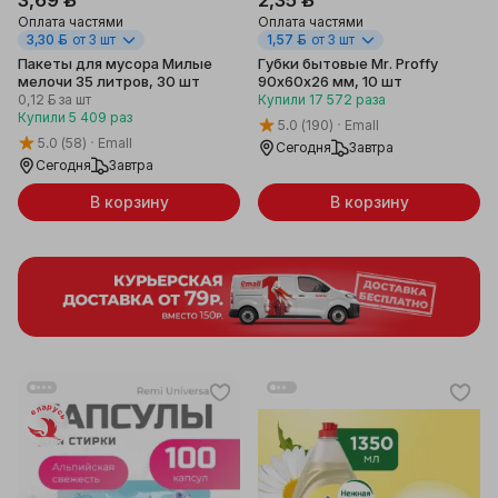
Оплата частями
Оплата частями
3,30 ƃ
от 3 шт
1,57 ƃ
от 3 шт
Пакеты для мусора Милые
Губки бытовые Mr. Proffy
мелочи 35 литров, 30 шт
90х60x26 мм, 10 шт
0,12 ƃ
за шт
Купили
17 572
раза
Купили
5 409
раз
5.0
(190)
Emall
5.0
(58)
Emall
Сегодня
Завтра
Сегодня
Завтра
В корзину
В корзину
Беларусь