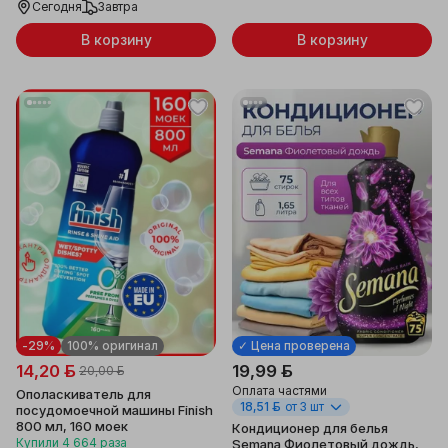
Сегодня
Завтра
В корзину
В корзину
-29%
100% оригинал
✓ Цена проверена
14,20 ƃ
19,99 ƃ
20,00 ƃ
Оплата частями
Ополаскиватель для
18,51 ƃ
от 3 шт
посудомоечной машины Finish
800 мл, 160 моек
Кондиционер для белья
Купили
4 664
раза
Semana Фиолетовый дождь,