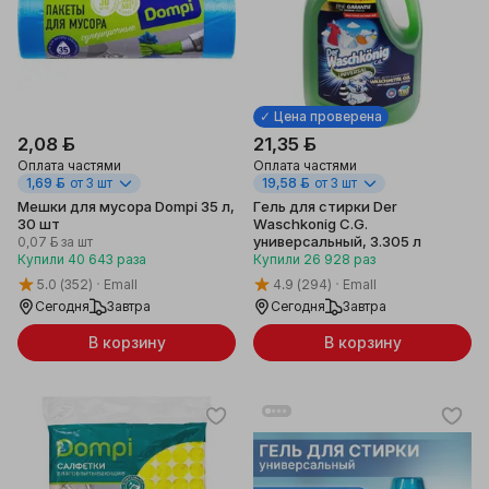
✓ Цена проверена
2,08 ƃ
21,35 ƃ
Оплата частями
Оплата частями
1,69 ƃ
от 3 шт
19,58 ƃ
от 3 шт
Мешки для мусора Dompi 35 л,
Гель для стирки Der
30 шт
Waschkonig C.G.
универсальный, 3.305 л
0,07 ƃ
за шт
Купили
40 643
раза
Купили
26 928
раз
5.0
(352)
Emall
4.9
(294)
Emall
Сегодня
Завтра
Сегодня
Завтра
В корзину
В корзину