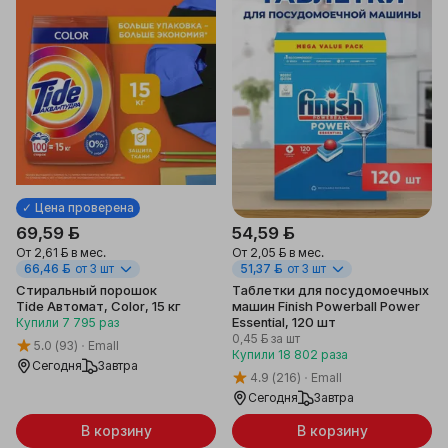
✓ Цена проверена
69,59 ƃ
54,59 ƃ
От
2,61 ƃ
в мес.
От
2,05 ƃ
в мес.
66,46 ƃ
от 3 шт
51,37 ƃ
от 3 шт
Стиральный порошок
Таблетки для посудомоечных
Tide Автомат, Color, 15 кг
машин Finish Powerball Power
Essential, 120 шт
Купили
7 795
раз
0,45 ƃ
за шт
5.0
(93)
Emall
Купили
18 802
раза
Сегодня
Завтра
4.9
(216)
Emall
Сегодня
Завтра
В корзину
В корзину