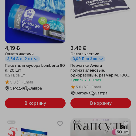
4,19 ƃ
3,49 ƃ
Оплата частями
Оплата частями
3,54 ƃ
от 2 шт
3,09 ƃ
от 3 шт
Пакет для мусора Lomberta 60
Перчатки Aviora
л, 20 шт
полиэтиленовые,
одноразовые, размер М, 100
0,21 ƃ
за шт
шт.
Купили
7 318
раз
5.0
(1)
Emall
5.0
(61)
Emall
Сегодня
Завтра
Сегодня
Завтра
В корзину
В корзину
Беларусь