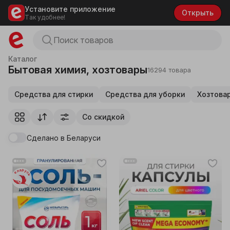
Установите приложение
Открыть
Так удобнее!
Каталог
Бытовая химия, хозтовары
16294 товара
Средства для стирки
Средства для уборки
Хозтовар
Со скидкой
Сделано в Беларуси
Беларусь