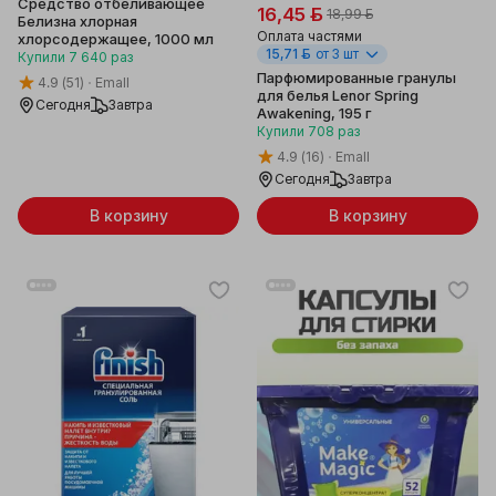
Средство отбеливающее
16,45 ƃ
18,99 ƃ
Белизна хлорная
Оплата частями
хлорсодержащее, 1000 мл
15,71 ƃ
от 3 шт
Купили
7 640
раз
Парфюмированные гранулы
4.9
(51)
Emall
для белья Lenor Spring
Сегодня
Завтра
Awakening, 195 г
Купили
708
раз
4.9
(16)
Emall
Сегодня
Завтра
В корзину
В корзину