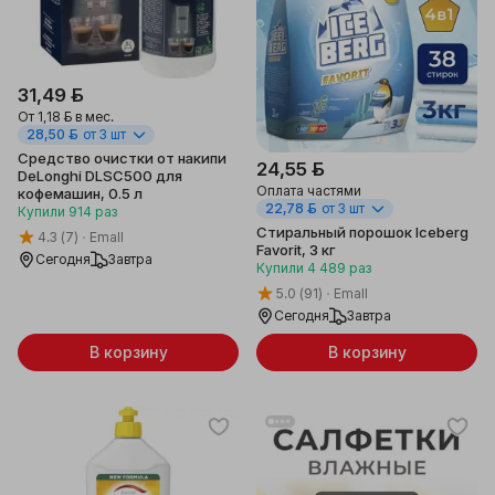
31,49 ƃ
От
1,18 ƃ
в мес.
28,50 ƃ
от 3 шт
Средство очистки от накипи
24,55 ƃ
DeLonghi DLSC500 для
Оплата частями
кофемашин, 0.5 л
22,78 ƃ
от 3 шт
Купили
914
раз
Стиральный порошок Iceberg
4.3
(7)
Emall
Favorit, 3 кг
Сегодня
Завтра
Купили
4 489
раз
5.0
(91)
Emall
Сегодня
Завтра
В корзину
В корзину