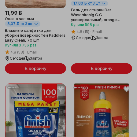
17,89 ƃ
от 3 шт
Гель для стирки Der
11,99 ƃ
Waschkonig C.G
Оплата частями
универсальный, orange
8,07 ƃ
от 3 шт
spanien, 3.305 л
Купили
598
раз
Влажные салфетки для
4.8
(15)
Emall
уборки поверхностей Paddlers
Сегодня
Завтра
Easy Clean, 70 шт
Купили
3 736
раз
4.8
(58)
Emall
Сегодня
Завтра
В корзину
В корзину