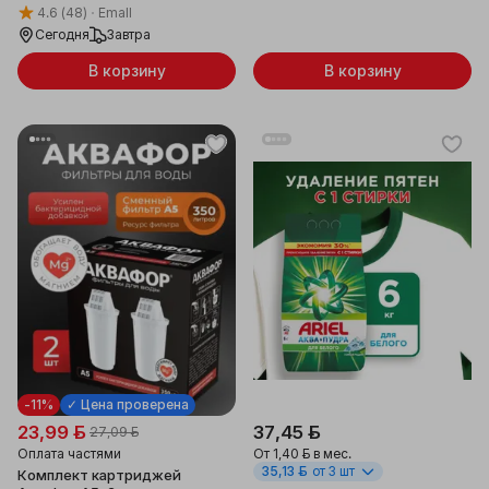
4.6
(48)
Emall
Сегодня
Завтра
В корзину
В корзину
-11%
✓ Цена проверена
23,99 ƃ
37,45 ƃ
27,09 ƃ
Оплата частями
От
1,40 ƃ
в мес.
35,13 ƃ
от 3 шт
Комплект картриджей