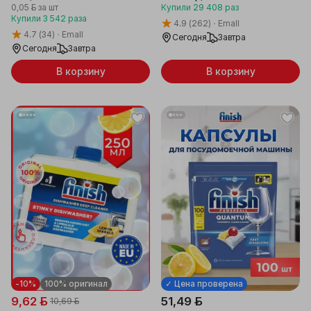
0,05 ƃ
за шт
Купили
29 408
раз
Купили
3 542
раза
4.9
(262)
Emall
4.7
(34)
Emall
Сегодня
Завтра
Сегодня
Завтра
В корзину
В корзину
-10%
100% оригинал
✓ Цена проверена
9,62 ƃ
51,49 ƃ
10,69 ƃ