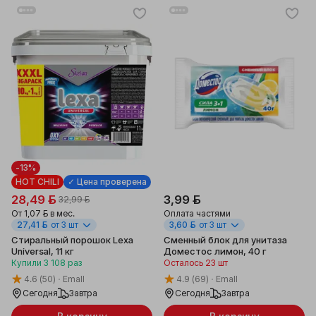
-13%
HOT CHILI
✓ Цена проверена
28,49 ƃ
3,99 ƃ
32,99 ƃ
От
1,07 ƃ
в мес.
Оплата частями
27,41 ƃ
от 3 шт
3,60 ƃ
от 3 шт
Стиральный порошок Lexa
Сменный блок для унитаза
Universal, 11 кг
Доместос лимон, 40 г
Купили
3 108
раз
Осталось 23 шт
4.6
(50)
Emall
4.9
(69)
Emall
Сегодня
Завтра
Сегодня
Завтра