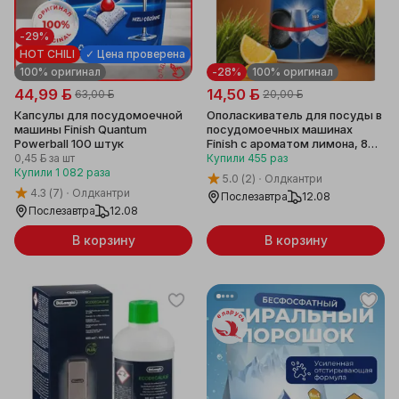
-29%
HOT CHILI
✓ Цена проверена
100% оригинал
-28%
100% оригинал
44,99 ƃ
14,50 ƃ
63,00 ƃ
20,00 ƃ
Капсулы для посудомоечной
Ополаскиватель для посуды в
машины Finish Quantum
посудомоечных машинах
Powerball 100 штук
Finish с ароматом лимона, 800
мл
0,45 ƃ
за шт
Купили
455
раз
Купили
1 082
раза
5.0
(2)
Олдкантри
4.3
(7)
Олдкантри
Послезавтра
12.08
Послезавтра
12.08
В корзину
В корзину
Беларусь