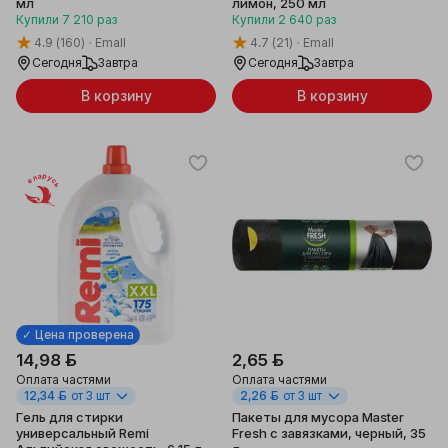
мл
лимон, 250 мл
Купили
7 210
раз
Купили
2 640
раз
4.9
(160)
Emall
4.7
(21)
Emall
Сегодня
Завтра
Сегодня
Завтра
В корзину
В корзину
Беларусь
✓ Цена проверена
14,98 ƃ
2,65 ƃ
Оплата частями
Оплата частями
12,34 ƃ
от 3 шт
2,26 ƃ
от 3 шт
Гель для стирки
Пакеты для мусора Master
универсальный Remi
Fresh с завязками, черный, 35