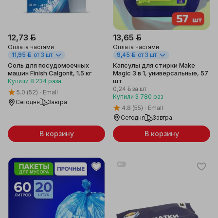
12,73 ƃ
13,65 ƃ
Оплата частями
Оплата частями
11,95 ƃ
от 3 шт
9,45 ƃ
от 3 шт
Соль для посудомоечных
Капсулы для стирки Make
машин Finish Calgonit, 1.5 кг
Magic 3 в 1, универсальные, 57
шт
Купили
8 234
раза
0,24 ƃ
за шт
5.0
(52)
Emall
Купили
3 780
раз
Сегодня
Завтра
4.8
(55)
Emall
Сегодня
Завтра
В корзину
В корзину