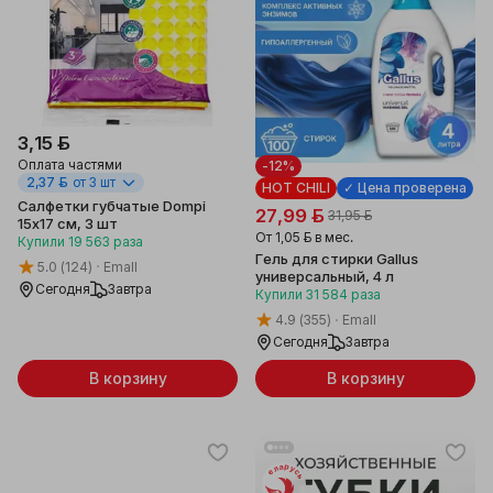
3,15 ƃ
Оплата частями
-12%
2,37 ƃ
от 3 шт
HOT CHILI
✓ Цена проверена
Салфетки губчатые Dompi
27,99 ƃ
31,95 ƃ
15x17 см, 3 шт
От
1,05 ƃ
в мес.
Купили
19 563
раза
Гель для стирки Gallus
5.0
(124)
Emall
универсальный, 4 л
Сегодня
Завтра
Купили
31 584
раза
4.9
(355)
Emall
Сегодня
Завтра
В корзину
В корзину
Беларусь