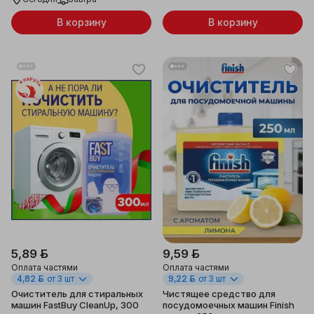
В корзину
В корзину
Беларусь
5,89 ƃ
9,59 ƃ
Оплата частями
Оплата частями
4,82 ƃ
от 3 шт
9,22 ƃ
от 3 шт
Очиститель для стиральных
Чистящее средство для
машин FastBuy CleanUp, 300
посудомоечных машин Finish