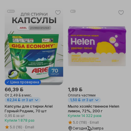
✓ Цена проверена
66,39 ƃ
1,89 ƃ
От
2,49 ƃ
в мес.
Оплата частями
62,34 ƃ
от 3 шт
1,50 ƃ
от 3 шт
Капсулы для стирки Ariel
Мыло хозяйственное Helen
Горный Родник, 70 шт
лимон, 72%, 200 г
0,95 ƃ
за шт
Купили
14 322
раза
Купили
1 878
раз
5.0
(118)
Emall
5.0
(16)
Emall
Сегодня
Завтра