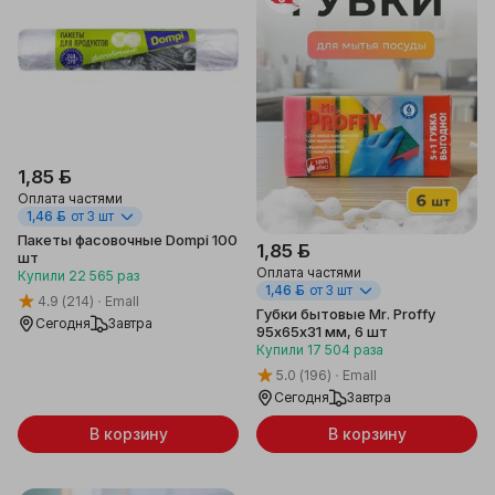
1,85 ƃ
Оплата частями
1,46 ƃ
от 3 шт
Пакеты фасовочные Dompi 100
1,85 ƃ
шт
Оплата частями
Купили
22 565
раз
1,46 ƃ
от 3 шт
4.9
(214)
Emall
Губки бытовые Mr. Proffy
Сегодня
Завтра
95х65х31 мм, 6 шт
Купили
17 504
раза
5.0
(196)
Emall
Сегодня
Завтра
В корзину
В корзину