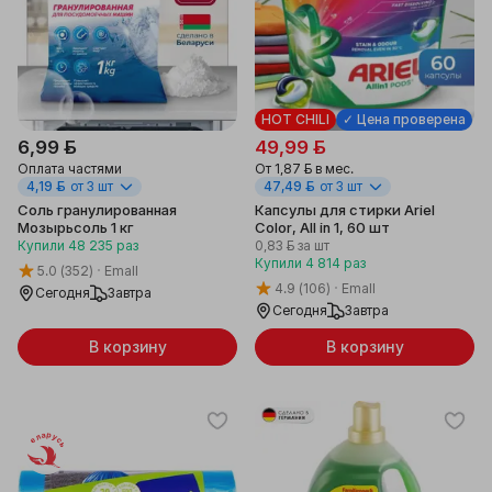
HOT CHILI
✓ Цена проверена
6,99 ƃ
49,99 ƃ
Оплата частями
От
1,87 ƃ
в мес.
4,19 ƃ
от 3 шт
47,49 ƃ
от 3 шт
Соль гранулированная
Капсулы для стирки Ariel
Мозырьсоль 1 кг
Color, All in 1, 60 шт
Купили
48 235
раз
0,83 ƃ
за шт
Купили
4 814
раз
5.0
(352)
Emall
4.9
(106)
Emall
Сегодня
Завтра
Сегодня
Завтра
В корзину
В корзину
Беларусь