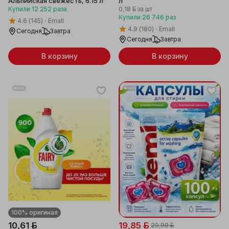
Альпийская свежесть, 6.15 л
л
Купили
12 252
раза
0,18 ƃ
за шт
Купили
26 746
раз
4.6
(145)
Emall
4.9
(180)
Emall
Сегодня
Завтра
Сегодня
Завтра
В корзину
В корзину
100% оригинал
10,61 ƃ
19,85 ƃ
20,99 ƃ