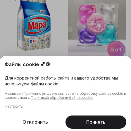
Файлы cookie 💕🍪
19,85 ƃ
18,60 ƃ
Оплата частями
Капсулы для стирки с
18,90 ƃ
от 3 шт
Для корректной работы сайта и вашего удобства мы
кондиционером 5в1 для всех
Стиральный порошок Мара
видов ткани (50 шт)
используем файлы cookie
Утренняя свежесть,
0,37 ƃ
за шт
Универсальный, 5 кг
Осталось 2 шт
Нажимая «Принять», вы даёте согласие на обработку файлов cookie в
Купили
7 666
раз
соответствии с
Политикой обработки файлов cookie
Unlimited
4.9
(118)
Emall
12.08
14.08
Настроить
Сегодня
Завтра
В корзину
В корзину
Отклонить
Принять
Главная
Каталог
Корзина
Избранное
Профиль