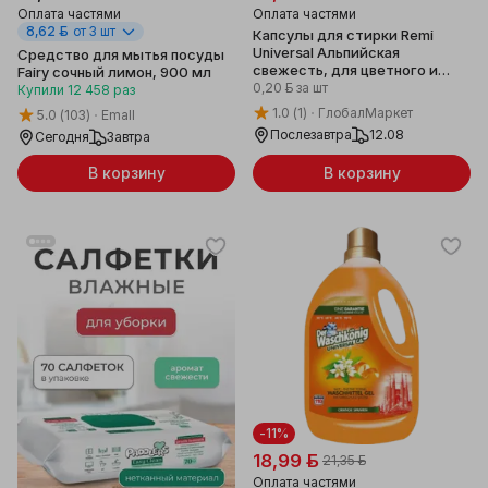
Оплата частями
Оплата частями
8,62 ƃ
от 3 шт
Капсулы для стирки Remi
Universal Альпийская
Средство для мытья посуды
свежесть, для цветного и
Fairy сочный лимон, 900 мл
белого белья универсальные,
0,20 ƃ
за шт
Купили
12 458
раз
100 штук
1.0
(1)
ГлобалМаркет
5.0
(103)
Emall
Послезавтра
12.08
Сегодня
Завтра
В корзину
В корзину
-11%
18,99 ƃ
21,35 ƃ
Оплата частями