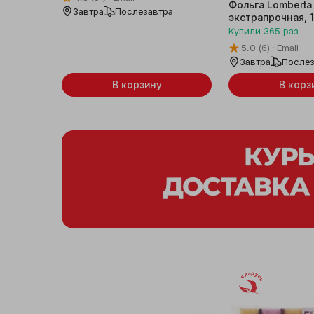
Фольга Lomberta
Завтра
Послезавтра
экстрапрочная, 
Купили
365
раз
5.0
(6)
Emall
Завтра
Послез
В корзину
В корз
Беларусь