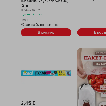
интенсив, крупнопористые,
12 шт
0,54 ƃ
за шт
Купили
91
раз
Emall
Завтра
Послезавтра
В корзину
В корз
2,45 ƃ