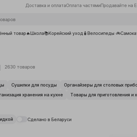
Доставка и оплата
Оплата частями
Продавайте на E
ённый товар🔥
Школа📚
Корейский уход🧴
Велосипеды 🚲
Самока
ары для школы
и
2630 товаров
ды
Сушилки для посуды
Органайзеры для столовых приб
ганизация хранения на кухне
Товары для приготовления и 
кидкой
Сделано в Беларуси