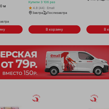
Купили
3 106
раз
10 м
4.8
(44)
Emall
Завтра
Послезавтра
автра
ину
В корзину
В 
Беларусь
Беларусь