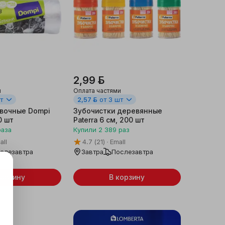
2,99 ƃ
и
Оплата частями
т
2,57 ƃ
от 3 шт
вочные Dompi
Зубочистки деревянные
0 шт
Paterra 6 см, 200 шт
раза
Купили
2 389
раз
all
4.7
(21)
Emall
слезавтра
Завтра
Послезавтра
корзину
В корзину