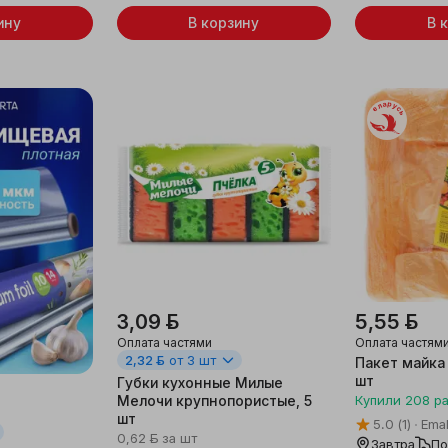
ину
В корзину
В 
Беларусь
3,09 ƃ
5,55 ƃ
Оплата частями
Оплата частям
2,32 ƃ
от 3 шт
Пакет майка
шт
Губки кухонные Милые
Мелочи крупнопористые, 5
Купили
208
р
шт
5.0
(1)
Emal
0,62 ƃ
за шт
Завтра
По