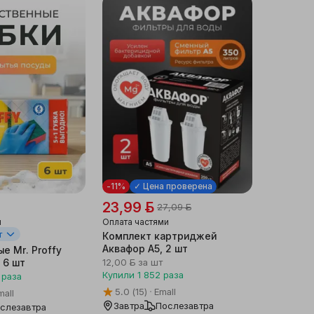
-11%
✓ Цена проверена
23,99 ƃ
27,09 ƃ
и
Оплата частями
т
Комплект картриджей
Аквафор A5, 2 шт
е Mr. Proffy
 6 шт
12,00 ƃ
за шт
Купили
1 852
раза
раза
5.0
(15)
Emall
mall
Завтра
Послезавтра
слезавтра