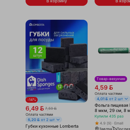
В корзину
В корз
Товар-везунчик
4,59 ƃ
Оплата частями
4,01 ƃ
от 2 шт
-14%
Фольга пищевая 
6,49 ƃ
7,59 ƃ
8 мкм, 29 см, 8 
Оплата частями
Купили
435
раз
6,20 ƃ
от 2 шт
4.9
(9)
Emall
Губки кухонные Lomberta
Завтра
Послез