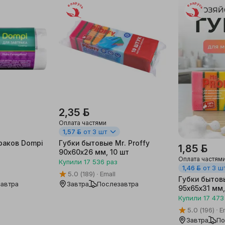
Беларусь
Беларусь
2,35 ƃ
Оплата частями
1,57 ƃ
от 3 шт
раков Dompi
Губки бытовые Mr. Proffy
1,85 ƃ
90х60x26 мм, 10 шт
Оплата частям
Купили
17 536
раз
1,46 ƃ
от 3 ш
5.0
(189)
Emall
Губки бытовы
автра
Завтра
Послезавтра
95х65х31 мм,
Купили
17 473
5.0
(196)
E
Завтра
По