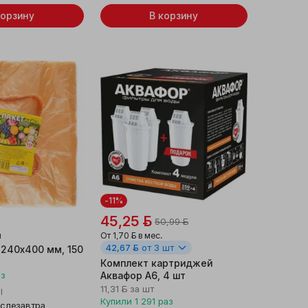
корзину
В корзину
-11%
45,25 ƃ
50,99 ƃ
и
От
1,70 ƃ
в мес.
42,67 ƃ
от 3 шт
 240х400 мм, 150
Комплект картриджей
аз
Аквафор A6, 4 шт
11,31 ƃ
за шт
l
Купили
1 291
раз
слезавтра