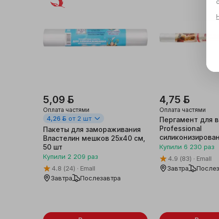
5,09 ƃ
4,75 ƃ
Оплата частями
Оплата частями
4,26 ƃ
от 2 шт
Пергамент для 
Professional
Пакеты для замораживания
силиконизирован
Властелин мешков 25х40 см,
5 м
50 шт
Купили
6 230
раз
Купили
2 209
раз
4.9
(83)
Emall
4.8
(24)
Emall
Завтра
Послез
Завтра
Послезавтра