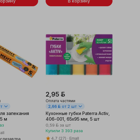
корзину
В корзину
2,95 ƃ
и
Оплата частями
шт
2,66 ƃ
от 2 шт
ля запекания
Кухонные губки Paterra Activ,
 5 м
406-001, 65х95 мм, 5 шт
аз
0,59 ƃ
за шт
Купили
3 393
раза
all
4.7
(27)
Emall
слезавтра