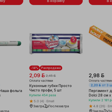
ину
В корзину
В 
-14%
Распродажа
2,09 ƃ
2,98 ƃ
2,45 ƃ
Оплата частями
Оплата частям
2,20 ƃ
от 3 
Кухонные губки Просто
Чисто профи, 5 шт
Наша фольга
Пергамент д
м
Купили
454
раза
Dolci 28 см х
Купили
2 181
р
5.0
(4)
Emall
Завтра
Послезавтра
4.8
(26)
Em
автра
Завтра
По