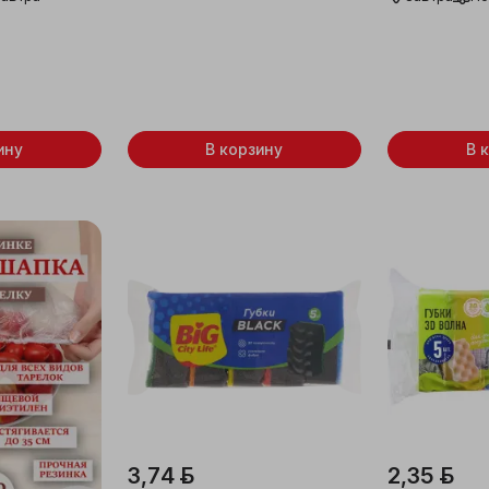
ину
В корзину
В 
3,74 ƃ
2,35 ƃ