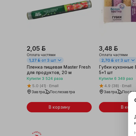
2,05 ƃ
3,48 ƃ
Оплата частями
Оплата частями
1,27 ƃ
от 3 шт
2,70 ƃ
от 3 шт
Пленка пищевая Master Fresh
Губки кухонные 
для продуктов, 20 м
5+1 шт
Купили
3 524
раза
Купили
6 349
раз
5.0
(41)
Emall
4.9
(38)
Emall
Завтра
Послезавтра
Завтра
Послез
В корзину
В корз
Беларусь