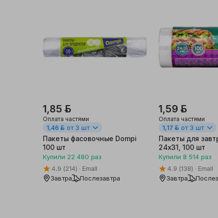
Бытовая химия,
хозтовары
Дача, сад
Мебель
Интерьер, посуда
1,85 ƃ
1,59 ƃ
Оплата частями
Оплата частями
Стройка, ремонт
1,46 ƃ
от 3 шт
1,17 ƃ
от 3 шт
Пакеты фасовочные Dompi
Пакеты для завт
Спорт, туризм
100 шт
24х31, 100 шт
Купили
22 480
раз
Купили
8 514
раз
Досуг и хобби
4.9
(214)
Emall
4.9
(138)
Emall
Завтра
Послезавтра
Завтра
Послез
Книги и канцелярия
Автотовары