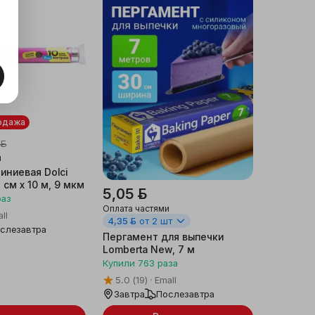
одажа
 ƃ
и
иниевая Dolci
 см х 10 м, 9 мкм
5,05 ƃ
раз
Оплата частями
ll
4,35 ƃ
от 2 шт
слезавтра
Пергамент для выпечки
Lomberta New, 7 м
Купили
763
раза
5.0
(19)
Emall
Завтра
Послезавтра