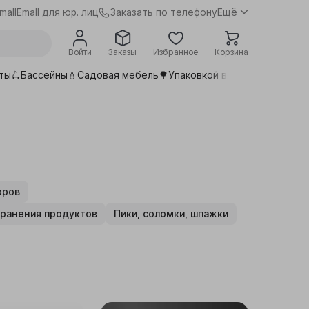
Заказать по телефону
mall
Emall для юр. лиц
Ещё
Войти
Заказы
Избранное
Корзина
ты🛴
Бассейны💧
Садовая мебель🌳
Упаковкой выгоднее📦
Сдела
оров
хранения продуктов
Пики, соломки, шпажки