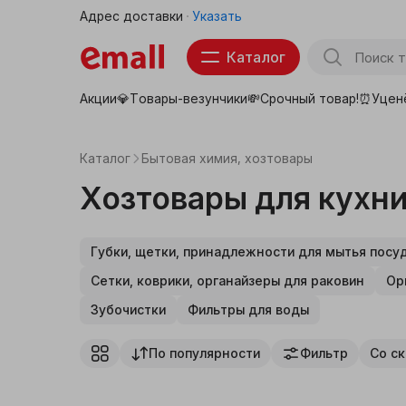
Адрес доставки
Указать
Каталог
Акции💎
Товары-везунчики💸
Срочный товар!⏰
Уцен
Товары для школы
Тов
Продукты
Каталог
Бытовая химия, хозтовары
Бытовая техника
Хозтовары для кухн
Электроника
Губки, щетки, принадлежности для мытья посу
Аптека
Сетки, коврики, органайзеры для раковин
Ор
Зубочистки
Фильтры для воды
Детские товары
По популярности
Фильтр
Со с
Товары для животных
Красота, здоровье