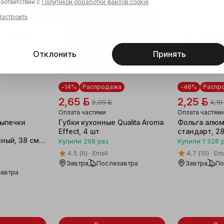
соответствии с
Политикой обработки файлов cookie
Настроить
Отклонить
Принять
-14%
Распродажа
-46%
Распр
2,65 ƃ
2,25 ƃ
3,09 ƃ
4,19
Оплата частями
Оплата частям
выпечки
Губки кухонные Qualita Aroma
Фольга алюм
Effect, 4 шт
стандарт, 28
ный, 38 см,
Купили
268
раз
Купили
1 328
4.5
(6)
Emall
4.7
(15)
Ema
Завтра
Послезавтра
Завтра
По
автра