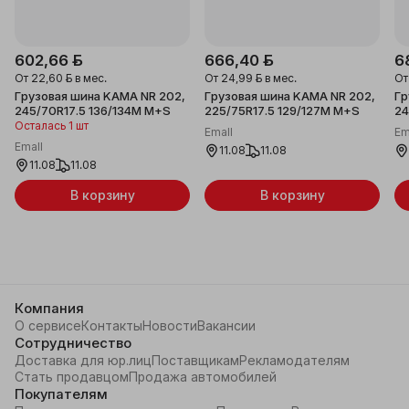
602,66 ƃ
666,40 ƃ
6
От
22,60 ƃ
в мес.
От
24,99 ƃ
в мес.
О
Грузовая шина KAMA NR 202,
Грузовая шина KAMA NR 202,
Гр
245/70R17.5 136/134M M+S
225/75R17.5 129/127M M+S
24
Осталась 1 шт
Emall
Em
Emall
11.08
11.08
11.08
11.08
В корзину
В корзину
Компания
О сервисе
Контакты
Новости
Вакансии
Сотрудничество
Доставка для юр.лиц
Поставщикам
Рекламодателям
Стать продавцом
Продажа автомобилей
Покупателям