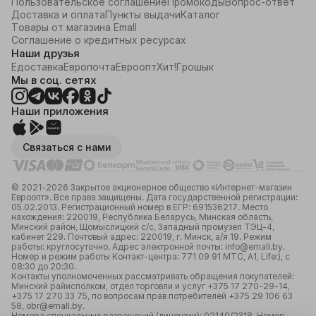
Пользовательское соглашение
Промокоды
Вопрос-ответ
Доставка и оплата
Пункты выдачи
Каталог
Товары от магазина Emall
Соглашение о кредитных ресурсах
Наши друзья
Едоставка
Европочта
Евроопт
Хит!
Грошык
Мы в соц. сетях
Наши приложения
Связаться с нами
© 2021-2026 Закрытое акционерное общество «Интернет-магазин
Евроопт». Все права защищены. Дата государственной регистрации:
05.02.2013. Регистрационный номер в ЕГР: 691536217. Место
нахождения: 220019, Республика Беларусь, Минская область,
Минский район, Щомыслицкий с/с, Западный промузел ТЭЦ-4,
кабинет 229. Почтовый адрес: 220019, г. Минск, а/я 19. Режим
работы: круглосуточно. Адрес электронной почты: info@emall.by.
Номер и режим работы Контакт-центра: 771 09 91 МТС, А1, Life:), с
08:30 до 20:30.
Контакты уполномоченных рассматривать обращения покупателей:
Минский райисполком, отдел торговли и услуг +375 17 270-29-14,
+375 17 270 33 75, по вопросам прав потребителей +375 29 106 63
58, obr@emall.by.
Номера специальных разрешений (лицензии): 02140/2318. Номер