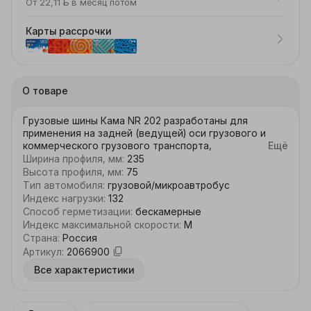
От 22,11 ƃ в месяц потом
Карты рассрочки
О товаре
Грузовые шины Кама NR 202 разработаны для 
применения на задней (ведущей) оси грузового и 
коммерческого грузового транспорта, 
Ещё
осуществляющего перевозки по местным и 
Ширина профиля, мм
:
235
региональным дорогам.
Высота профиля, мм
:
75
Тип автомобиля
:
грузовой/микроавтробус
Индекс нагрузки
:
132
Способ герметизации
:
бескамерные
Индекс максимальной скорости
:
M
Страна
:
Россия
Артикул
:
2066900
Все характеристики