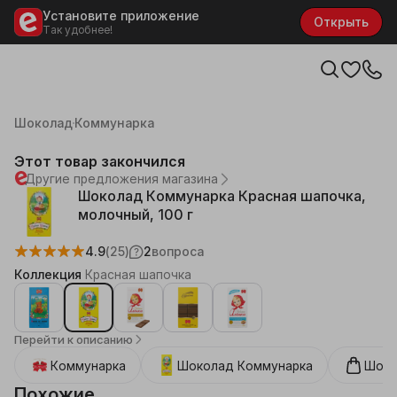
Установите приложение
Открыть
Так удобнее!
Каталог
Продукты
Сладости
Шоколад
Коммунарка
Этот товар закончился
Другие предложения магазина
Шоколад Коммунарка Красная шапочка,
молочный, 100 г
4.9
(25)
2
вопроса
Коллекция
Красная шапочка
Перейти к описанию
Коммунарка
Шоколад
Коммунарка
Шоко
Похожие