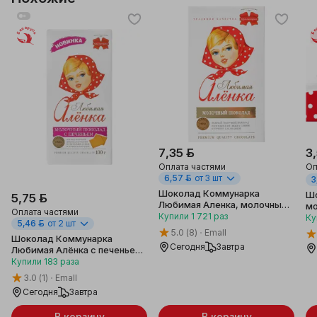
Беларусь
Бе
7,35 ƃ
3
Оплата частями
Оп
6,57 ƃ
от 3 шт
3
Шоколад Коммунарка
Шо
5,75 ƃ
Любимая Аленка, молочный,
мо
Оплата частями
180 г
Купили
1 721
раз
Ку
5,46 ƃ
от 2 шт
5.0
(8)
Emall
Шоколад Коммунарка
Сегодня
Завтра
Любимая Алёнка с печеньем,
молочный, 100 г
Купили
183
раза
3.0
(1)
Emall
Сегодня
Завтра
В корзину
В корзину