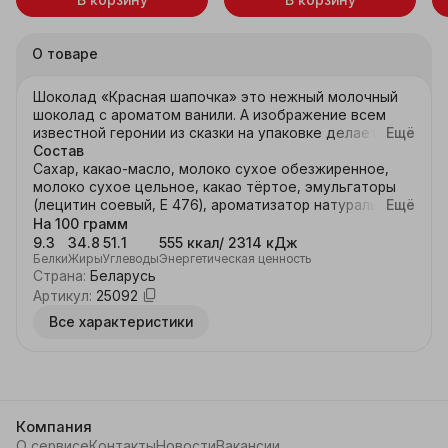
О товаре
Шоколад «Красная шапочка» это нежный молочный 
шоколад с ароматом ванили. А изображение всем 
известной геронии из сказки на упаковке делает 
Ещё
этот шоколад особенно привелекательным для 
Состав
детей.  Содержание какао-продуктов в шоколадной 
Сахар, какао-масло, молоко сухое обезжиренное,
молоко сухое цельное, какао тёртое, эмульгаторы
(лецитин соевый, Е 476), ароматизатор натуральный
Ещё
«Ваниль». Содержит молочные продукты, лецитин
На 100 грамм
соевый. может содержать следы арахиса, орехов,
9.3
34.8
51.1
555 ккал/ 2314 кДж
глютена. Содержание какао-продуктов в
Белки
Жиры
Углеводы
Энергетическая ценность
Страна
:
Беларусь
шоколадной массе не менее 31.6%.
Артикул
:
25092
Все характеристики
Компания
О сервисе
Контакты
Новости
Вакансии