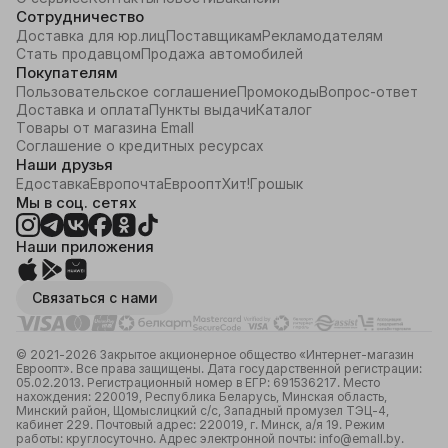
Сотрудничество
Доставка для юр.лиц
Поставщикам
Рекламодателям
Стать продавцом
Продажа автомобилей
Покупателям
Пользовательское соглашение
Промокоды
Вопрос-ответ
Доставка и оплата
Пункты выдачи
Каталог
Товары от магазина Emall
Соглашение о кредитных ресурсах
Наши друзья
Едоставка
Европочта
Евроопт
Хит!
Грошык
Мы в соц. сетях
Наши приложения
Связаться с нами
© 2021-2026 Закрытое акционерное общество «Интернет-магазин
Евроопт». Все права защищены. Дата государственной регистрации:
05.02.2013. Регистрационный номер в ЕГР: 691536217. Место
нахождения: 220019, Республика Беларусь, Минская область,
Минский район, Щомыслицкий с/с, Западный промузел ТЭЦ-4,
кабинет 229. Почтовый адрес: 220019, г. Минск, а/я 19. Режим
работы: круглосуточно. Адрес электронной почты: info@emall.by.