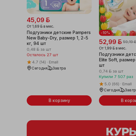
45,09 ƃ
От
1,69 ƃ
в мес.
Подгузники детские Pampers
-10%
New Baby-Dry, размер 1, 2-5
52,99 ƃ
59,19 
кг, 94 шт
От
1,99 ƃ
в мес.
0,48 ƃ
за шт
Подгузники детс
Осталось 27 шт
Elite Soft, размер
4.7
(14)
Emall
шт
Сегодня
Завтра
0,74 ƃ
за шт
Купили
7 507
раз
5.0
(66)
Emall
Сегодня
Завт
В корзину
В корз