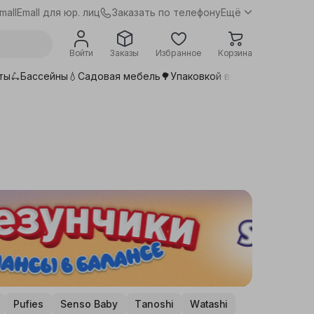
Заказать по телефону
mall
Emall для юр. лиц
Ещё
Войти
Заказы
Избранное
Корзина
ты🛴
Бассейны💧
Садовая мебель🌳
Упаковкой выгоднее📦
Сдела
Pufies
Senso Baby
Tanoshi
Watashi