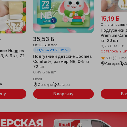
15,19 ƃ
Оплата частям
Подгузники 
Premium Care
35,53 ƃ
ƃ
кг, 20 шт
От
1,33 ƃ
в мес.
0,76 ƃ
за шт
33,26 ƃ
от 2 шт
кие Huggies
Осталось 9 ш
 3, 5-9 кг, 72
Подгузники детские Joonies
5.0
(1)
Emal
Comfort+, размер NB, 0-5 кг,
Сегодня
З
72 шт
0,49 ƃ
за шт
Emall
ра
Сегодня
Завтра
ину
В корзину
В 