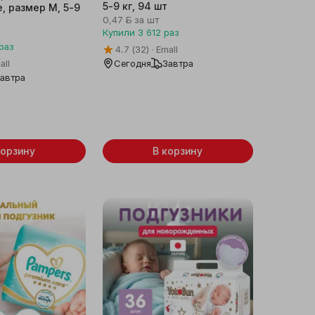
5-9 кг, 94 шт
, размер М, 5-9
0,47 ƃ
за шт
Купили
3 612
раз
раз
4.7
(32)
Emall
all
Сегодня
Завтра
автра
корзину
В корзину