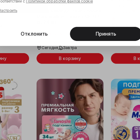
г, 62 шт
соответствии с
Политикой обработки файлов cookie
Оплата частями
0,53 ƃ
за шт
Настроить
Подгузники детские Joonies
Осталось 19 
Marshmallow, размер NB, 0-5
5.0
(13)
Ema
кг, 24 шт
Сегодня
З
ра
0,62 ƃ
за шт
Отклонить
Принять
Осталось 45 шт
5.0
(2)
Emall
Сегодня
Завтра
ину
В корзину
В 