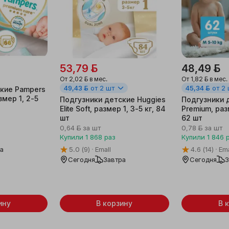
53,79 ƃ
48,49 ƃ
ƃ
От
2,02 ƃ
в мес.
От
1,82 ƃ
в мес.
49,43 ƃ
от 2 шт
45,34 ƃ
от 2
ские Pampers
змер 1, 2-5
Подгузники детские Huggies
Подгузники 
Elite Soft, размер 1, 3-5 кг, 84
Premium, раз
шт
62 шт
0,64 ƃ
за шт
0,78 ƃ
за шт
Купили
1 868
раз
Купили
1 846
ра
5.0
(9)
Emall
4.6
(14)
Ema
Сегодня
Завтра
Сегодня
З
ину
В корзину
В 