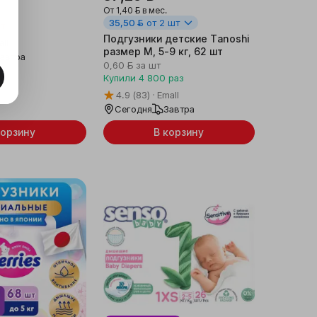
От
1,40 ƃ
в мес.
35,50 ƃ
от 2 шт
шт
Подгузники детские Tanoshi
ll
размер M, 5-9 кг, 62 шт
автра
0,60 ƃ
за шт
Купили
4 800
раз
4.9
(83)
Emall
Сегодня
Завтра
корзину
В корзину