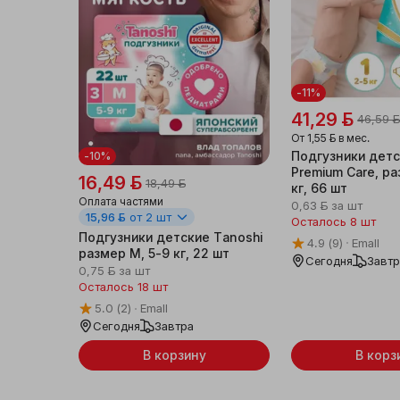
-11%
41,29 ƃ
46,59 
От
1,55 ƃ
в мес.
Подгузники дет
-10%
Premium Care, ра
16,49 ƃ
18,49 ƃ
кг, 66 шт
Оплата частями
0,63 ƃ
за шт
15,96 ƃ
от 2 шт
Осталось 8 шт
Подгузники детские Tanoshi
4.9
(9)
Emall
размер M, 5-9 кг, 22 шт
Сегодня
Завт
0,75 ƃ
за шт
Осталось 18 шт
5.0
(2)
Emall
Сегодня
Завтра
В корзину
В корз