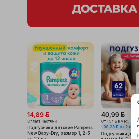
14,89 ƃ
40,99 ƃ
Оплата частями
От
1,54 ƃ
в мес.
39,23 ƃ
от 2 шт
Подгузники детские Pampers
New Baby-Dry, размер 1, 2-5
Подгузники дет
кг, 27 шт