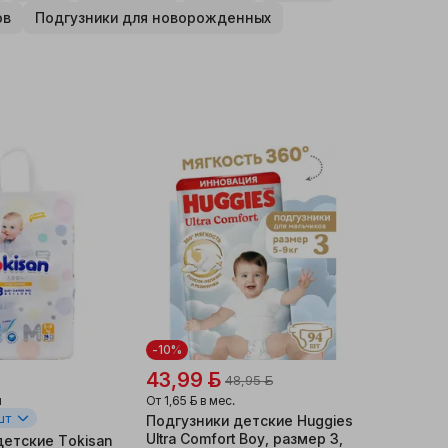
ов
Подгузники для новорожденных
-10%
43,99 ƃ
48,95 ƃ
и
От
1,65 ƃ
в мес.
шт
Подгузники детские Huggies
Ultra Comfort Boy, размер 3,
детские Tokisan