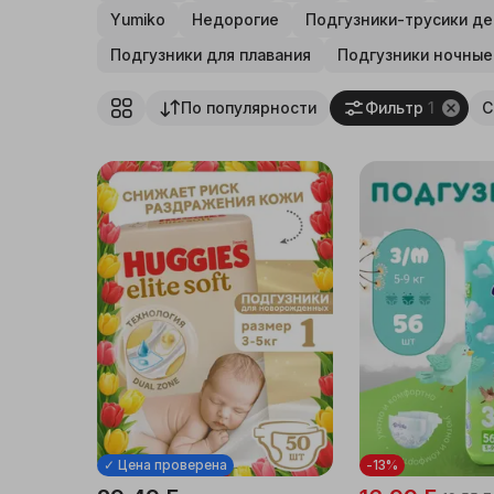
Yumiko
Недорогие
Подгузники-трусики де
Бытовая химия,
Подгузники для плавания
Подгузники ночные
хозтовары
По популярности
Фильтр
1
С
Дача, сад
Мебель
Интерьер, посуда
Стройка, ремонт
Спорт, туризм
Досуг и хобби
Книги и канцелярия
✓ Цена проверена
-13%
Автотовары