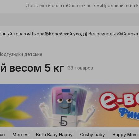
Доставка и оплата
Оплата частями
Продавайте на E
ённый товар🔥
Школа📚
Корейский уход🧴
Велосипеды 🚲
Самока
ары для школы
Подгузники детские
й весом 5 кг
38 товаров
un
Merries
Bella Baby Happy
Cushy baby
Happy Mum