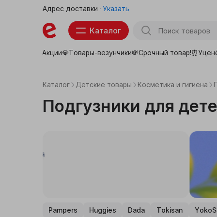
Адрес доставки
Указать
Каталог
Акции💎
Товары-везунчики💸
Срочный товар!⏰
Уцен
Товары для школы
Тов
Продукты
Каталог
Детские товары
Косметика и гигиена
Бытовая техника
Подгузники для дете
Электроника
Аптека
Детские товары
Товары для животных
Pampers
Huggies
Dada
Tokisan
YokoS
Красота, здоровье