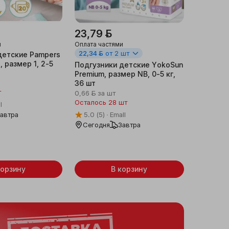
23,79 ƃ
и
Оплата частями
22,34 ƃ
от 2 шт
детские Pampers
, размер 1, 2-5
Подгузники детские YokoSun
Premium, размер NB, 0-5 кг,
36 шт
т
0,66 ƃ
за шт
Осталось 28 шт
l
автра
5.0
(5)
Emall
Сегодня
Завтра
корзину
В корзину