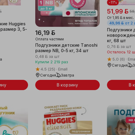
-11%
51,99 ƃ
ƃ
58
От
1,95 ƃ
в мес.
49,96 ƃ
от 2
кие Huggies
, размер 3, 5-
Подгузники 
16,19 ƃ
новорожденн
Оплата частями
кг, 68 шт
Подгузники детские Tanoshi
0,76 ƃ
за шт
размер NB, 0-5 кг, 34 шт
Осталось 12 
0,48 ƃ
за шт
ра
5.0
(6)
Ema
Купили
2 219
раз
Сегодня
З
4.5
(25)
Emall
Сегодня
Завтра
ину
В корзину
В 