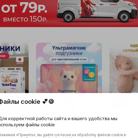
Файлы cookie 💕🍪
-14%
53,99 ƃ
63
Для корректной работы сайта и вашего удобства мы
От
2,02 ƃ
в мес
используем файлы cookie
Подгузники 
Premium Care
ские YokoSun
Нажимая «Принять», вы даёте согласие на обработку файлов cookie в
14,79 ƃ
кг, 102 шт