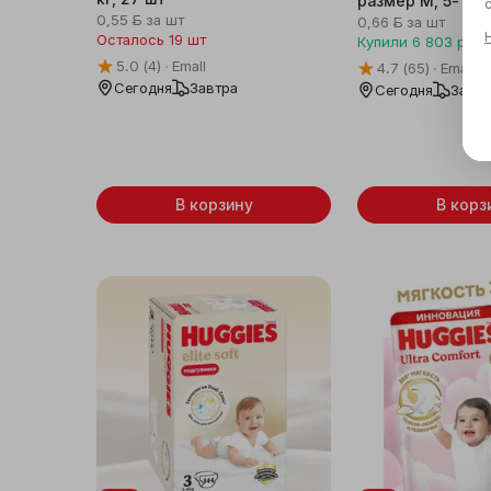
размер M, 5-10 к
0,55 ƃ
за шт
0,66 ƃ
за шт
Осталось 19 шт
Купили
6 803
раза
5.0
(4)
Emall
4.7
(65)
Emall
Сегодня
Завтра
Сегодня
Завт
В корзину
В корз