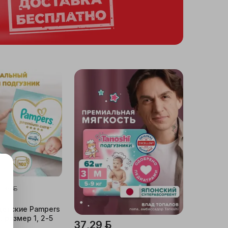
,39 ƃ
.
детские Pampers
, размер 1, 2-5
37,29 ƃ