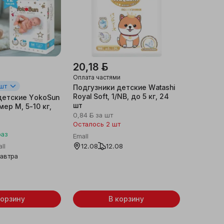
20,18 ƃ
Оплата частями
 шт
Подгузники детские Watashi
Royal Soft, 1/NB, до 5 кг, 24
детские YokoSun
шт
мер M, 5-10 кг,
0,84 ƃ
за шт
Осталось 2 шт
раз
Emall
ll
12.08
12.08
автра
корзину
В корзину