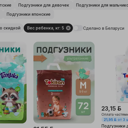
тские
Подгузники для девочек
Подгузники для мальчик
Подгузники японские
о скидкой
Вес ребенка, кг: 5
Сделано в Беларуси
23,15 ƃ
Оплата частям
21,95 ƃ
от 3 
Подгузники 