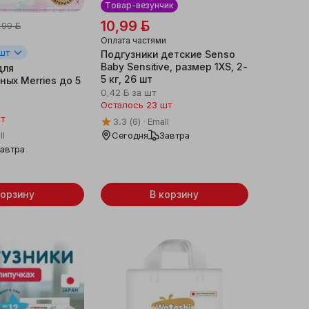
Товар-везунчик
10,99 ƃ
,99 ƃ
Оплата частями
 шт
Под­гуз­ни­ки дет­ские Senso
Baby Sensitive, размер 1XS, 2-
для
5 кг, 26 шт
ых Merries до 5
0,42 ƃ
за шт
Осталось 23 шт
шт
3.3
(6)
Emall
ll
Сегодня
Завтра
автра
корзину
В корзину