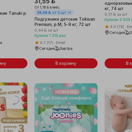
31,55 ƃ
одноразовые
От
1,18 ƃ
в мес.
кг, 74 шт
29,56 ƃ
от 3 шт
кие Tanuki р.
0,31 ƃ
за шт
Подгузники детские Tokisan
Купили
3 509
Premium, р.М, 5-9 кг, 72 шт
4.6
(79)
Em
0,44 ƃ
за шт
Сегодня
З
Купили
1 215
раз
ра
4.7
(17)
Emall
Сегодня
Завтра
ину
В корзину
В 