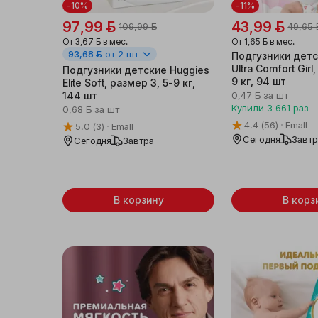
-10%
-11%
97,99 ƃ
43,99 ƃ
109,99 ƃ
49,65 
От
3,67 ƃ
в мес.
От
1,65 ƃ
в мес.
93,68 ƃ
от 2 шт
Подгузники детс
Ultra Comfort Girl
Подгузники детские Huggies
9 кг, 94 шт
Elite Soft, размер 3, 5-9 кг,
144 шт
0,47 ƃ
за шт
Купили
3 661
раз
0,68 ƃ
за шт
4.4
(56)
Emall
5.0
(3)
Emall
Сегодня
Завт
Сегодня
Завтра
В корзину
В корз