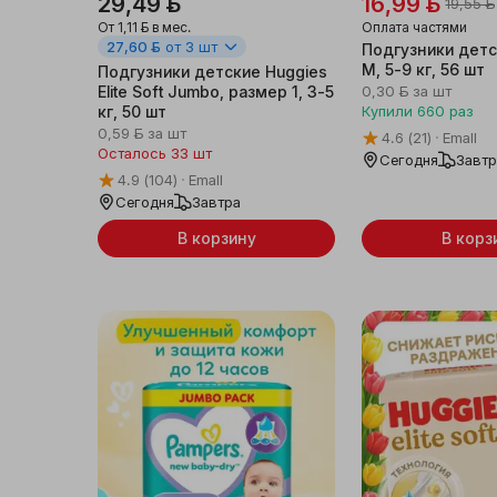
29,49 ƃ
16,99 ƃ
19,55 ƃ
От
1,11 ƃ
в мес.
Оплата частями
Женская одежда и
27,60 ƃ
от 3 шт
Подгузники детс
аксессуары
M, 5-9 кг, 56 шт
Подгузники детские Huggies
Elite Soft Jumbo, размер 1, 3-5
0,30 ƃ
за шт
Мужская одежда и
кг, 50 шт
Купили
660
раз
аксессуары
0,59 ƃ
за шт
4.6
(21)
Emall
Осталось 33 шт
Сегодня
Завт
Детская одежда
4.9
(104)
Emall
Сегодня
Завтра
Обувь
В корзину
В корз
Галантерея и
аксессуары
Товары для праздника
Уцененные товары
Новогодние товары