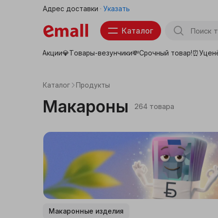
Адрес доставки
Указать
Каталог
Акции💎
Товары-везунчики💸
Срочный товар!⏰
Уцен
Товары для школы
Тов
Продукты
Каталог
Продукты
Бытовая техника
Макароны
264 товара
Электроника
Аптека
Детские товары
Товары для животных
Макаронные изделия
Красота, здоровье