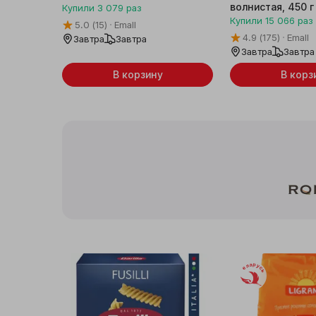
волнистая, 450 г
Купили
3 079
раз
Купили
15 066
раз
5.0
(15)
Emall
4.9
(175)
Emall
Завтра
Завтра
Завтра
Завтра
В корзину
В корз
Беларусь