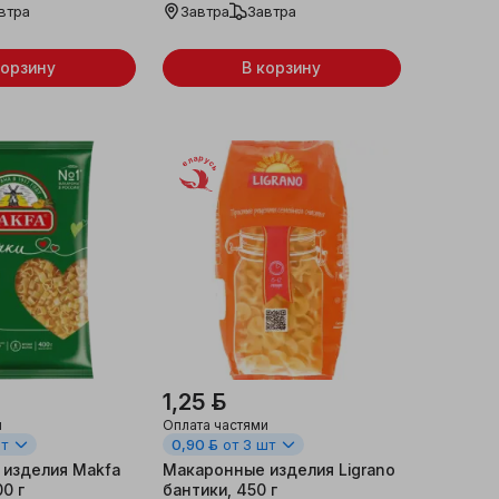
втра
Завтра
Завтра
корзину
В корзину
Беларусь
1,25 ƃ
и
Оплата частями
шт
0,90 ƃ
от 3 шт
изделия Makfa
Макаронные изделия Ligrano
0 г
бантики, 450 г