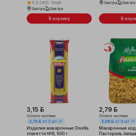
5.0
(142)
Emall
Завтра
Завтра
Завтра
Завтра
Женская одежда и
аксессуары
В корзину
В корз
Мужская одежда и
аксессуары
Беларусь
Детская одежда
Обувь
Галантерея и
аксессуары
Товары для праздника
3,15 ƃ
2,79 ƃ
Уцененные товары
Оплата частями
Оплата частями
2,79 ƃ
от 3 шт
2,08 ƃ
от 3 шт
Новогодние товары
Изделия макаронные Divella
Макаронные изд
спагетти №8, 500 г
Пастораль лапш