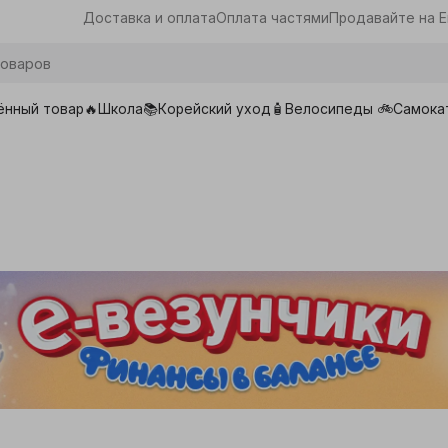
Доставка и оплата
Оплата частями
Продавайте на E
ённый товар🔥
Школа📚
Корейский уход🧴
Велосипеды 🚲
Самока
ары для школы