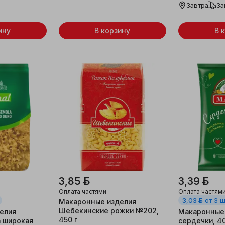
Завтра
За
ину
В корзину
В 
3,85 ƃ
3,39 ƃ
Оплата частями
Оплата частям
3,03 ƃ
от 3 
Макаронные изделия
Шебекинские рожки №202,
елия
Макаронные 
450 г
а широкая
сердечки, 40