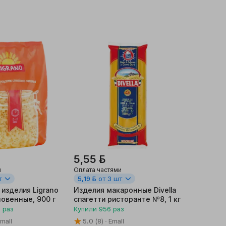
5,55 ƃ
и
Оплата частями
т
5,19 ƃ
от 3 шт
изделия Ligrano
Изделия макаронные Divella
овенные, 900 г
спагетти ристоранте №8, 1 кг
9
раз
Купили
956
раз
mall
5.0
(8)
Emall