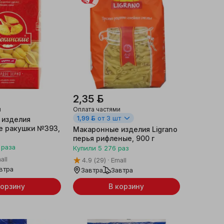
2,35 ƃ
и
Оплата частями
1,99 ƃ
от 3 шт
 изделия
е ракушки №393,
Макаронные изделия Ligrano
перья рифленые, 900 г
раза
Купили
5 276
раз
all
4.9
(29)
Emall
втра
Завтра
Завтра
корзину
В корзину