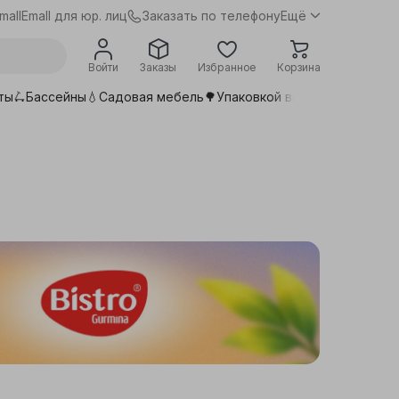
Заказать по телефону
mall
Emall для юр. лиц
Ещё
Войти
Заказы
Избранное
Корзина
ты🛴
Бассейны💧
Садовая мебель🌳
Упаковкой выгоднее📦
Сдела