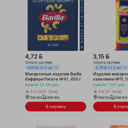
4,72 ƃ
3,15 ƃ
Оплата частями
Оплата частями
4,01 ƃ
от 3 шт
2,79 ƃ
от 3 шт
Макаронные изделия Barilla
Изделия макарон
Киффери Ригате №41, 450 г
капеллини №11, 5
Купили
22 419
раз
Купили
1 007
раз
5.0
(160)
Emall
4.9
(7)
Emall
Завтра
Завтра
Завтра
Завтра
В корзину
В корз