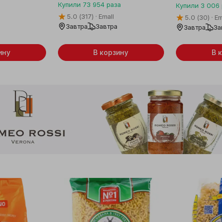
Купили
73 954
раза
Купили
3 006
5.0
(317)
Emall
5.0
(30)
Em
Завтра
Завтра
Завтра
За
ину
В корзину
В 