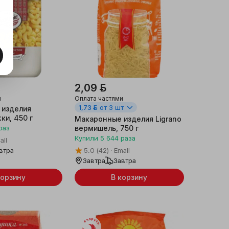
2,09 ƃ
и
Оплата частями
1,73 ƃ
от 3 шт
 изделия
ки, 450 г
Макаронные изделия Ligrano
раз
вермишель, 750 г
Купили
5 644
раза
all
втра
5.0
(42)
Emall
Завтра
Завтра
корзину
В корзину
Беларусь