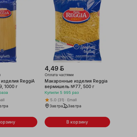
4,49 ƃ
и
Оплата частями
изделия ReggiA
Макаронные изделия Reggia
, 1000 г
вермишель №77, 500 г
раза
Купили
5 995
раз
all
5.0
(31)
Emall
втра
Завтра
Завтра
корзину
В корзину