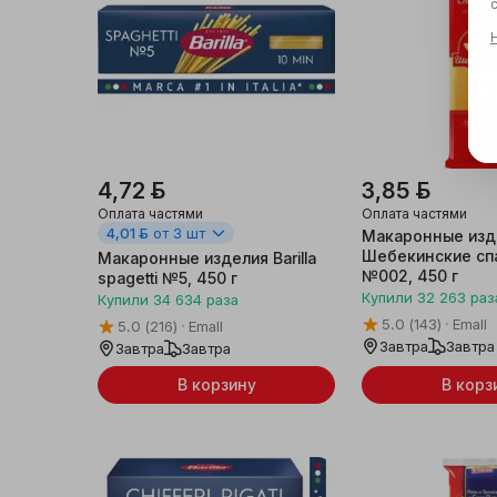
4,72 ƃ
3,85 ƃ
Оплата частями
Оплата частями
4,01 ƃ
от 3 шт
Макаронные изд
Шебекинские сп
Макаронные изделия Barilla
№002, 450 г
spagetti №5, 450 г
Купили
32 263
раз
Купили
34 634
раза
5.0
(143)
Emall
5.0
(216)
Emall
Завтра
Завтра
Завтра
Завтра
В корзину
В корз