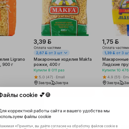
3,39 ƃ
1,75 ƃ
Оплата частями
Оплата частям
2,67 ƃ
от 3 шт
1,39 ƃ
от 3 ш
лия Ligrano
Макаронные изделия Makfa
Макаронные
 900 г
рожки, 400 г
Лидские пру
Купили
8 011
раз
Купили
10 476
5.0
(47)
Emall
4.9
(51)
Ema
Завтра
Завтра
Завтра
За
ину
В корзину
В 
Файлы cookie 💕🍪
Для корректной работы сайта и вашего удобства мы
используем файлы cookie
Беларусь
Нажимая «Принять», вы даёте согласие на обработку файлов cookie в