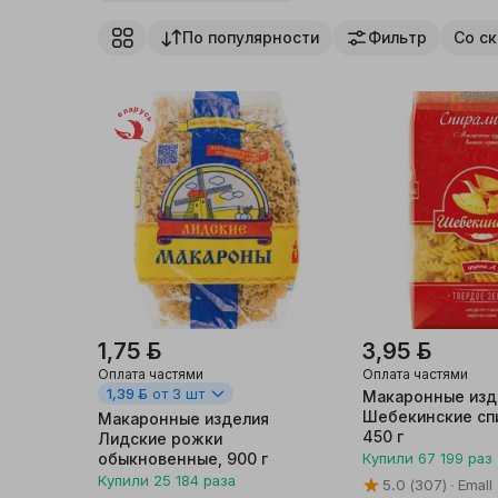
По популярности
Фильтр
Со с
Бытовая химия,
хозтовары
Беларусь
Дача, сад
Мебель
Интерьер, посуда
Стройка, ремонт
Спорт, туризм
1,75 ƃ
3,95 ƃ
Оплата частями
Оплата частями
Досуг и хобби
1,39 ƃ
от 3 шт
Макаронные изд
Шебекинские сп
Макаронные изделия
450 г
Книги и канцелярия
Лидские рожки
обыкновенные, 900 г
Купили
67 199
раз
Купили
25 184
раза
5.0
(307)
Emall
Автотовары