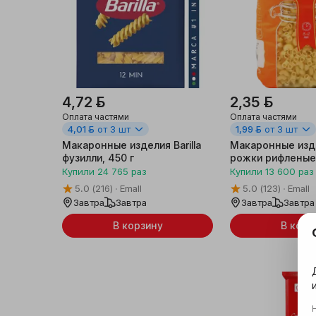
4,72 ƃ
2,35 ƃ
Оплата частями
Оплата частями
4,01 ƃ
от 3 шт
1,99 ƃ
от 3 шт
Макаронные изделия Barilla
Макаронные изде
фузилли, 450 г
рожки рифленые,
Купили
24 765
раз
Купили
13 600
раз
5.0
(216)
Emall
5.0
(123)
Emall
Завтра
Завтра
Завтра
Завтра
В корзину
В корз