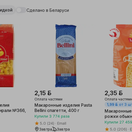
кидкой
Сделано в Беларуси
Беларусь
2,15 ƃ
2,35 ƃ
Оплата частями
Оплата частям
1,99 ƃ
от 3 ш
елия
Макаронные изделия Pasta
ирали №366,
Bellini спагетти, 400 г
Макаронные 
Купили
3 774
раза
рожки обыкн
Купили
27 45
5.0
(24)
Emall
Завтра
Завтра
5.0
(206)
E