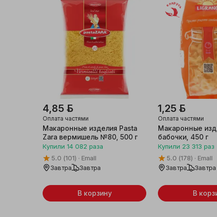
Беларусь
4,85 ƃ
1,25 ƃ
Оплата частями
Оплата частями
Макаронные изделия Pasta
Макаронные изде
Zara вермишель №80, 500 г
бабочки, 450 г
Купили
14 082
раза
Купили
23 313
раз
5.0
(101)
Emall
5.0
(178)
Emall
Завтра
Завтра
Завтра
Завтра
В корзину
В корз