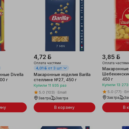
4,72 ƃ
3,85 ƃ
Оплата частями
Оплата частям
4,01 ƃ
от 3 шт
Макаронные
Шебекински
ные Divella
Макаронные изделия Barilla
450 г
00 г
стеллине №27, 450 г
Купили
13 273
Купили
11 935
раз
5.0
(77)
Em
5.0
(103)
Emall
Завтра
За
Завтра
Завтра
ину
В корзину
В 