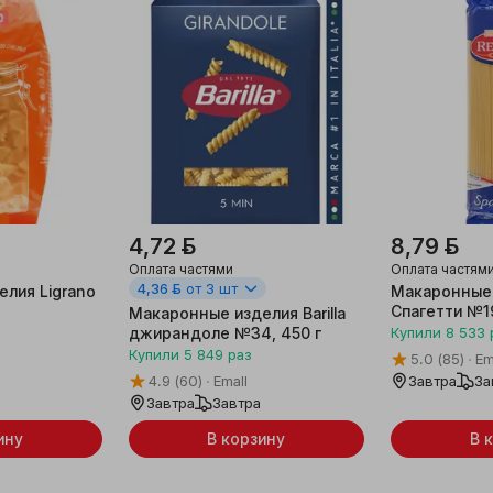
4,72 ƃ
8,79 ƃ
Оплата частями
Оплата частям
4,36 ƃ
от 3 шт
лия Ligrano
Макаронные 
Спагетти №19
Макаронные изделия Barilla
джирандоле №34, 450 г
Купили
8 533
Купили
5 849
раз
5.0
(85)
Em
4.9
(60)
Emall
Завтра
За
Завтра
Завтра
ину
В корзину
В 