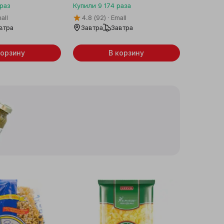
раз
Купили
9 174
раза
all
4.8
(92)
Emall
втра
Завтра
Завтра
корзину
В корзину