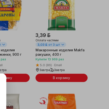
3,39 ƃ
и
Оплата частями
т
3,03 ƃ
от 3 шт
 изделия
Макаронные изделия Makfa
жинки, 900 г
ракушки, 400 г
раз
Купили
13 969
раз
ll
5.0
(86)
Emall
втра
Завтра
Завтра
корзину
В корзину
Беларусь