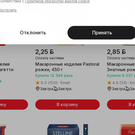
соответствии с
Политикой обработки файлов cookie
Настроить
Отклонить
Принять
2,25 ƃ
2,85 ƃ
Оплата частями
Оплата частям
елия
Макаронные изделия Pastoral
Макаронные
агетти
рожки, 450 г
Знатные рож
Купили
12 394
раза
Купили
8 237
а
5.0
(100)
Emall
4.9
(33)
Em
Завтра
Завтра
Завтра
За
ину
В корзину
В 